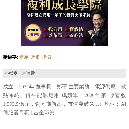
關鍵字:
租屋
賠償
損壞
小檔案＿台達電
成立：1971年 董事長：鄭平 主要業務：電源供應、散
熱系統、再生能源應用 成績單：2026年第1季營收
1,593.5億元，創同期新高，市值突破5兆元 地位：AI
伺服器電源市占全球第1