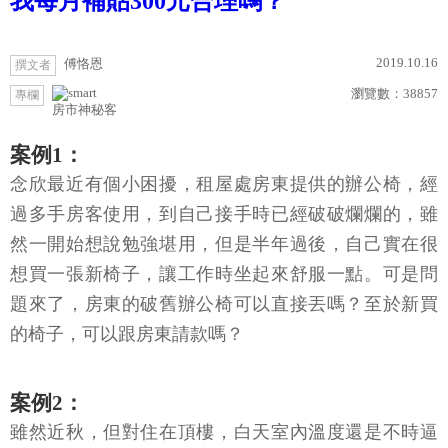
我每月補貼300元合理嗎？
2019.10.16
傅恪恩
撰文者
瀏覽數：
38857
專欄
房市神秘客
案例1：
念欣最近有個小困擾，租屋處房東提供的辦公椅，經
過多手房客使用，到自己接手時已經破破爛爛的，雖
然一開始想說勉強堪用，但是半年過後，自己實在很
想買一張新椅子，讓工作時坐起來舒服一點。可是問
題來了，房東的破舊辦公椅可以直接丟嗎？至於新買
的椅子，可以跟房東請款嗎？
案例2：
雖然近秋，但對住在頂樓，白天室內溫度還是不時逼