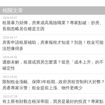
相關文章
2026.05.07
租屋暴力頻傳，房東成高風險職業？專家點破：炒房、
長期忽略居住權是主因
2026.04.17
房客申請租屋補助，房東報稅才知道？別急！稅金可能
沒想像得多
2026.04.02
通膨未解，租屋或買房怎麼選？留意「成本上升」的不
確定性
2025.10.02
限制租金漲幅、保障3年租期...政府房租管制利大於弊？
房產專家示警：租金提前上漲、物件更稀少
2025.07.29
有土斯有財觀念根深蒂固，買房是最好的投資？專家點