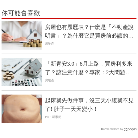
你可能會喜歡
房屋也有履歷表？什麼是「不動產說
明書」？為什麼它是買房前必讀的保
命符？
房地產
「新青安3.0」8月上路，買房利多來
了？該注意什麼？專家：2大問題未
釐清
房地產
PR
起床就先做件事，沒三天小腹就不見
了! 肚子一天天變小！
PR・新素簡
Recommended by