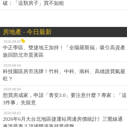
破：「這類房子」買不如租
房地產 ‧ 今日最新
2026.08.05
中正學區、雙捷地王加持！「全陽羅斯福」吸引高資產
族回防北市蛋黃區
2026.08.04
科技園區房市洗牌！竹科、中科、南科、高雄誰買氣最
旺？
2026.08.04
想買房成家，申請「青安3.0」要注意什麼？專家：「這
3件事」先留意
2026.08.03
2026年6月大台北地區捷運站周邊房價統計》三鶯線通
車誰受惠？頂埔雙漲靠就業撐盤