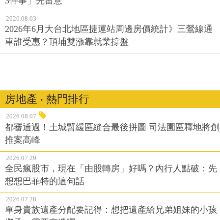
3件事」先留意
2026.08.03
2026年6月大台北地區捷運站周邊房價統計》三鶯線通
車誰受惠？頂埔雙漲靠就業撐盤
房地產 ‧ 熱門排行
2026.08.07
都審通過！土城暫緩區縫合最後拼圖 司法園區釋地將創
推案高峰
2026.07.29
全民瘋股市，現在「由股轉房」好嗎？內行人點破：先
想想巴菲特的這句話
2026.07.28
單身貴族遺產分配要記得：想把遺產給兄弟姐妹的小孩