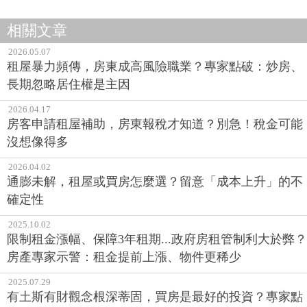
相關文章
2026.05.07
租屋暴力頻傳，房東成高風險職業？專家點破：炒房、
長期忽略居住權是主因
2026.04.17
房客申請租屋補助，房東報稅才知道？別急！稅金可能
沒想像得多
2026.04.02
通膨未解，租屋或買房怎麼選？留意「成本上升」的不
確定性
2025.10.02
限制租金漲幅、保障3年租期...政府房租管制利大於弊？
房產專家示警：租金提前上漲、物件更稀少
2025.07.29
有土斯有財觀念根深蒂固，買房是最好的投資？專家點