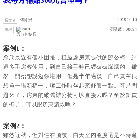
我每月補貼300元合理嗎？
2019.10.16
傅恪恩
撰文者
瀏覽數：
38894
專欄
房市神秘客
案例1：
念欣最近有個小困擾，租屋處房東提供的辦公椅，經
過多手房客使用，到自己接手時已經破破爛爛的，雖
然一開始想說勉強堪用，但是半年過後，自己實在很
想買一張新椅子，讓工作時坐起來舒服一點。可是問
題來了，房東的破舊辦公椅可以直接丟嗎？至於新買
的椅子，可以跟房東請款嗎？
案例2：
雖然近秋，但對住在頂樓，白天室內溫度還是不時逼