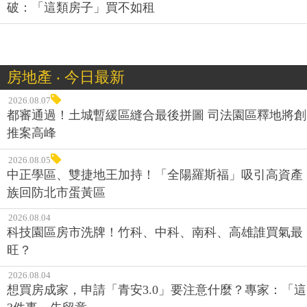
破：「這類房子」買不如租
房地產 ‧ 今日最新
2026.08.07
都審通過！土城暫緩區縫合最後拼圖 司法園區釋地將創
推案高峰
2026.08.05
中正學區、雙捷地王加持！「全陽羅斯福」吸引高資產
族回防北市蛋黃區
2026.08.04
科技園區房市洗牌！竹科、中科、南科、高雄誰買氣最
旺？
2026.08.04
想買房成家，申請「青安3.0」要注意什麼？專家：「這