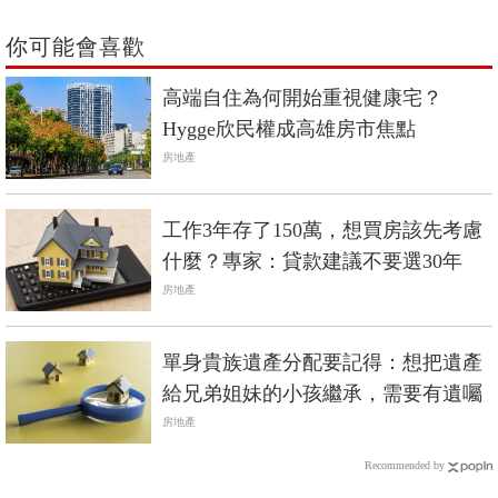
你可能會喜歡
高端自住為何開始重視健康宅？
Hygge欣民權成高雄房市焦點
房地產
工作3年存了150萬，想買房該先考慮
什麼？專家：貸款建議不要選30年
房地產
單身貴族遺產分配要記得：想把遺產
給兄弟姐妹的小孩繼承，需要有遺囑
房地產
Recommended by