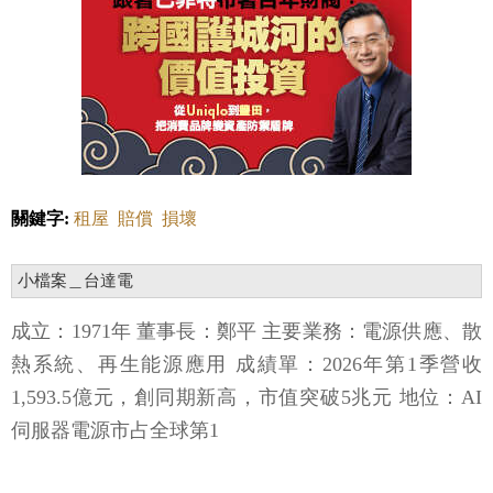
關鍵字:
租屋
賠償
損壞
小檔案＿台達電
成立：1971年 董事長：鄭平 主要業務：電源供應、散
熱系統、再生能源應用 成績單：2026年第1季營收
1,593.5億元，創同期新高，市值突破5兆元 地位：AI
伺服器電源市占全球第1