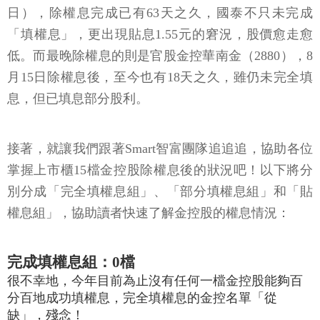
日），除權息完成已有63天之久，國泰不只未完成
「填權息」，更出現貼息1.55元的窘況，股價愈走愈
低。而最晚除權息的則是官股金控華南金（2880），8
月15日除權息後，至今也有18天之久，雖仍未完全填
息，但已填息部分股利。
接著，就讓我們跟著Smart智富團隊追追追，協助各位
掌握上市櫃15檔金控股除權息後的狀況吧！以下將分
別分成「完全填權息組」、「部分填權息組」和「貼
權息組」，協助讀者快速了解金控股的權息情況：
完成填權息組：0檔
很不幸地，今年目前為止沒有任何一檔金控股能夠百
分百地成功填權息，完全填權息的金控名單「從
缺」，殘念！