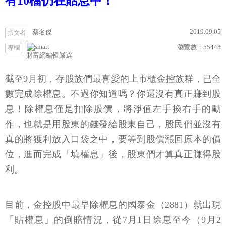
有10檔仍在貼息中！
2019.09.05
蔡名傑
撰文者
瀏覽數：
55448
專欄
財富網編輯嚴選
截至9月初，存股族們最喜愛的上市櫃金控族群，已全
數完成除權息。不過你知道嗎？你還沒有真正賺到股
息！除權息僅是扣除股價，將淨值左手換右手的動
作，也就是用股東的錢發給股東自己，股民們並沒有
真的將獲利放入口袋之中，要等到股價漲回原本的價
位，進而完成「填權息」後，股東們才算真正賺得股
利。
目前，金控股中最早除權息的國泰金（2881）就出現
「貼權息」的倒賠情況，從7月1日除息至今（9月2