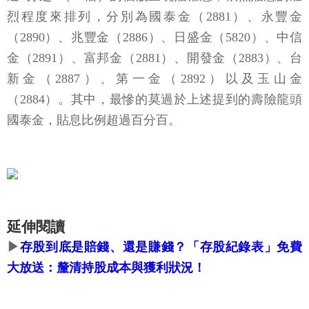
烈程度來排列，分別為國泰金（2881）、永豐金
（2890）、兆豐金（2886）、日盛金（5820）、中信
金（2891）、富邦金（2881）、開發金（2883）、台
新金（2887）、第一金（2892）以及玉山金
（2884）。其中，最慘的莫過於上述提到的壽險龍頭
國泰金，貼息比例超過百分百。
延伸閱讀
▶
存股到底是賠錢、還是賺錢？「存股紀錄表」免費
大放送：釐清持股成本與獲利狀況！