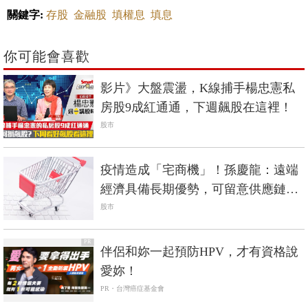
關鍵字:
存股
金融股
填權息
填息
你可能會喜歡
影片》大盤震盪，K線捕手楊忠憲私
房股9成紅通通，下週飆股在這裡！
股市
疫情造成「宅商機」！孫慶龍：遠端
經濟具備長期優勢，可留意供應鏈廠
商
股市
PR
伴侶和妳一起預防HPV，才有資格說
愛妳！
PR・台灣癌症基金會