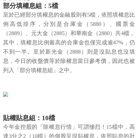
部分填權息組：5檔
至於已經部分填權息的金融股則有5檔，依照填權息比
例高低排序，分別是合庫金（5880）、國票金
（2889）、元大金（2885）和華南金（2880）共4檔，
其中，填權息比例最高的合庫金也僅完成逾47%，仍
不到一半。至於新光金（2888）則是沒貼息也沒填
息，今日的收盤價等於除權息當日參考價，因此也被
列入「部分填權息組」之中。
貼權貼息組：10檔
今年金控股的「除權息行情」可謂慘烈！15檔中，高
達3分之2（10檔）的個股呈現貼權息，依照貼息的壯