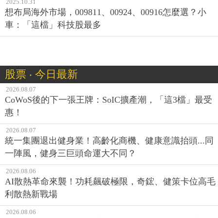
2025.10.31
想布局海外市場，009811、00924、00916怎麼選？小
車：「這檔」科技股最多
股票 ‧ 今日最新
2026.08.07
CoWoS後的下一張王牌：SoIC擴產潮，「這3檔」最受
惠！
2026.08.07
統一集團退出健身業！高齡化商機、健康意識抬頭...同
一陣風，健身三巨頭命運大不同？
2026.08.06
AI散熱革命來襲！功耗飆破極限，奇鋐、健策卡位高毛
利散熱新戰場
2026.08.06