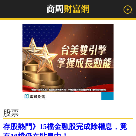
股票
存股熱門》15檔金融股完成除權息，竟