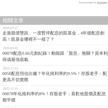
Recommended by
相關文章
2026.05.27
走過股債雙跌、一度暫停配息的凱基金，4年後配息創
高！凱基金哪裡不一樣了？
2026.05.03
00878配息0.66元創紀錄！動能跟「股息」無關？資本利
得成最強底氣
2025.12.23
0056配息預估出爐？年化殖利率約9.5%！存股老手：配
更高不切實際
2025.12.11
00878年化殖利率約8%！存股老手：喜歡他股價及配息
都平穩