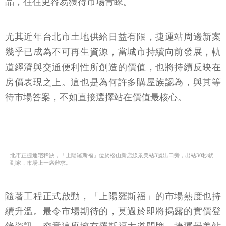
品，往往更容易獲得市場青睞。
尤其近年台北市土地供給日益有限，捷運站周邊新案
幾乎已成為不可再生資源，當城市持續向前發展，軌
道經濟與交通便利性所創造的價值，也將持續反映在
房價表現之上。這也是為何許多購屋族認為，與其等
待市場答案，不如直接選擇站在價值最核心。
北市正捷運宅稀缺，「上陽羅斯福」位於松山新店線景美站3號出口旁，出站30秒就
到家，市場上一席難求。
隨著工程正式啟動，「上陽羅斯福」的市場熱度也持
續升溫。最令市場期待的，莫過於即將揭露的實價登