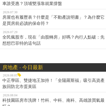
車誰受惠？頂埔雙漲靠就業撐盤
2026.07.30
房屋也有履歷表？什麼是「不動產說明書」？為什麼它
是買房前必讀的保命符？
2026.07.29
全民瘋股市，現在「由股轉房」好嗎？內行人點破：先
想想巴菲特的這句話
房地產 ‧ 今日最新
2026.08.05
中正學區、雙捷地王加持！「全陽羅斯福」吸引高資產
族回防北市蛋黃區
2026.08.04
科技園區房市洗牌！竹科、中科、南科、高雄誰買氣最