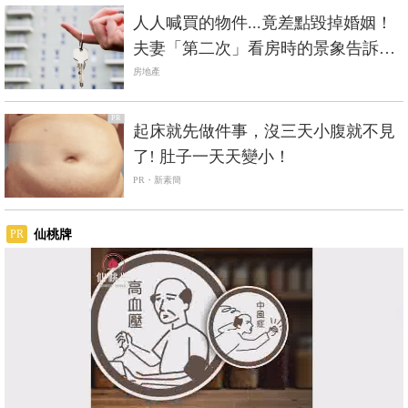
人人喊買的物件...竟差點毀掉婚姻！
夫妻「第二次」看房時的景象告訴
你：買房千萬別搶快
房地產
PR
起床就先做件事，沒三天小腹就不見
了! 肚子一天天變小！
PR・新素簡
仙桃牌
PR