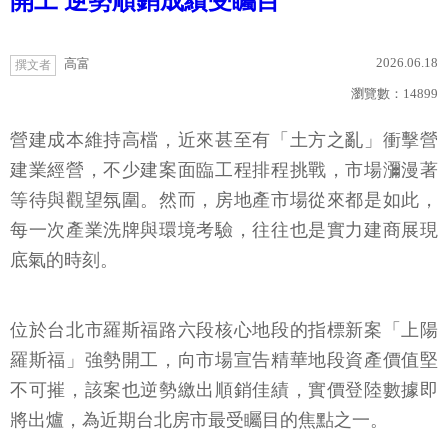
開工 逆勢順銷成績受矚目
2026.06.18
高富
撰文者
瀏覽數：
14899
營建成本維持高檔，近來甚至有「土方之亂」衝擊營
建業經營，不少建案面臨工程排程挑戰，市場瀰漫著
等待與觀望氛圍。然而，房地產市場從來都是如此，
每一次產業洗牌與環境考驗，往往也是實力建商展現
底氣的時刻。
位於台北市羅斯福路六段核心地段的指標新案「上陽
羅斯福」強勢開工，向市場宣告精華地段資產價值堅
不可摧，該案也逆勢繳出順銷佳績，實價登陸數據即
將出爐，為近期台北房市最受矚目的焦點之一。