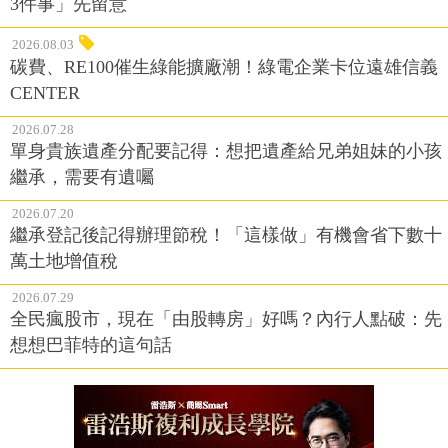
3件事」先留意
2026.08.03
碳費、RE100催生綠能擴廠潮！綠電企業卡位遠雄信義
CENTER
2026.07.28
單身貴族遺產分配要記得：想把遺產給兄弟姐妹的小孩
繼承，需要有遺囑
2026.07.20
繼承登記後記得辦理節稅！「這樣做」有機會省下數十
萬土地增值稅
2026.07.29
全民瘋股市，現在「由股轉房」好嗎？內行人點破：先
想想巴菲特的這句話