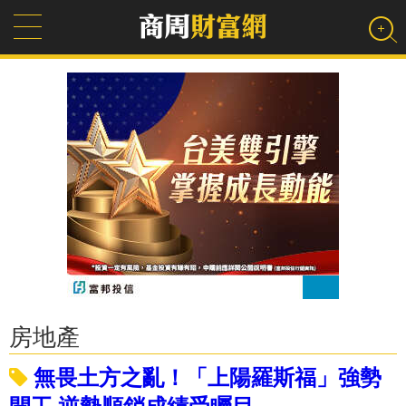
房地產
無畏土方之亂！「上陽羅斯福」強勢