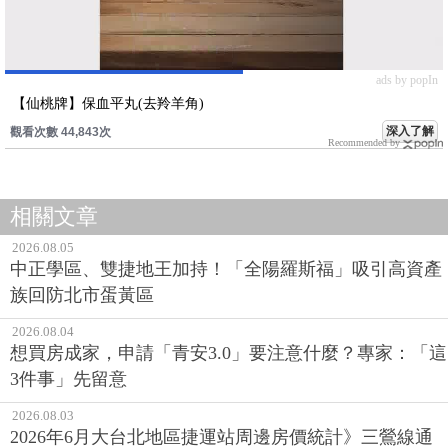
ads by popIn
【仙桃牌】保血平丸(去羚羊角)
深入了解
觀看次數 44,843次
Recommended by
相關文章
2026.08.05
中正學區、雙捷地王加持！「全陽羅斯福」吸引高資產
族回防北市蛋黃區
2026.08.04
想買房成家，申請「青安3.0」要注意什麼？專家：「這
3件事」先留意
2026.08.03
2026年6月大台北地區捷運站周邊房價統計》三鶯線通