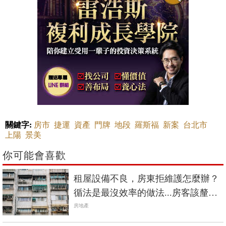
關鍵字:
房市
捷運
資產
門牌
地段
羅斯福
新案
台北市
上陽
景美
你可能會喜歡
租屋設備不良，房東拒維護怎麼辦？
循法是最沒效率的做法...房客該釐清2
條件
房地產