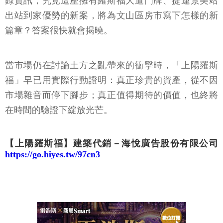
錄資訊，究竟這座擁有羅斯福大道門牌、捷運景美站
出站到家優勢的新案，將為文山區房市寫下怎樣的新
篇章？答案很快就會揭曉。
當市場仍在討論土方之亂帶來的衝擊時，「上陽羅斯
福」早已用實際行動證明：真正珍貴的資產，從不因
市場雜音而停下腳步；真正值得期待的價值，也終將
在時間的驗證下綻放光芒。
【上陽羅斯福】建築代銷－海悅廣告股份有限公司
https://go.hiyes.tw/97cn3