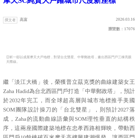
摩天SC純質大戶躍城市尺度新座標
2026.03.16
高富
撰文者
瀏覽數：
17076
亞昕一邸以成屋摩天大戶地標，對望台北雙星、中華郵政塔，畫出西區門戶三棟亮眼
天際線。
繼「淡江大橋」後，榮獲普立茲克獎的曲線建築女王
Zaha Hadid為台北西區門戶打造「中華郵政塔」，預計
於2032年完工，而全球超高層與城市地標推手美國
SOM團隊設計操刀的「台北雙星」，則預計2027落
成，Zaha的流動曲線語彙與SOM理性垂直的結構秩
序，這兩座國際建築地標在忠孝西路相輝映，帶動西
區門戶10餘棟破百米摩天高樓興建潮爆發，讓西區門