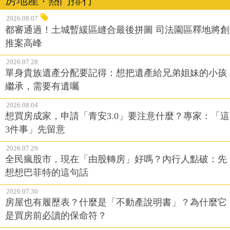
房地產 ‧ 熱門排行
2026.08.07
都審通過！土城暫緩區縫合最後拼圖 司法園區釋地將創
推案高峰
2026.07.28
單身貴族遺產分配要記得：想把遺產給兄弟姐妹的小孩
繼承，需要有遺囑
2026.08.04
想買房成家，申請「青安3.0」要注意什麼？專家：「這
3件事」先留意
2026.07.29
全民瘋股市，現在「由股轉房」好嗎？內行人點破：先
想想巴菲特的這句話
2026.07.30
房屋也有履歷表？什麼是「不動產說明書」？為什麼它
是買房前必讀的保命符？