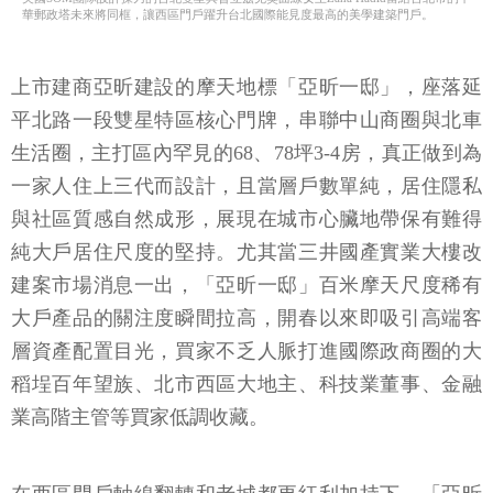
華郵政塔未來將同框，讓西區門戶躍升台北國際能見度最高的美學建築門戶。
上市建商亞昕建設的摩天地標「亞昕一邸」，座落延
平北路一段雙星特區核心門牌，串聯中山商圈與北車
生活圈，主打區內罕見的68、78坪3-4房，真正做到為
一家人住上三代而設計，且當層戶數單純，居住隱私
與社區質感自然成形，展現在城市心臟地帶保有難得
純大戶居住尺度的堅持。尤其當三井國產實業大樓改
建案市場消息一出，「亞昕一邸」百米摩天尺度稀有
大戶產品的關注度瞬間拉高，開春以來即吸引高端客
層資產配置目光，買家不乏人脈打進國際政商圈的大
稻埕百年望族、北市西區大地主、科技業董事、金融
業高階主管等買家低調收藏。