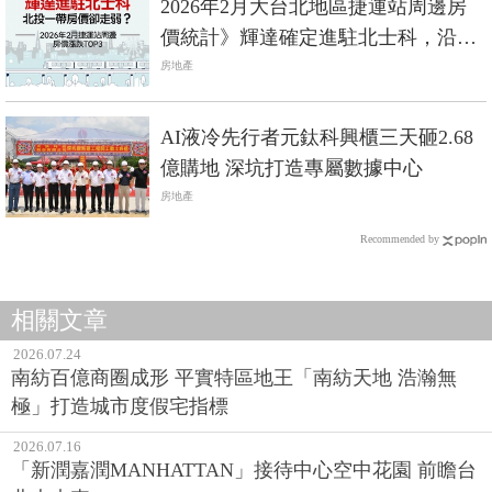
2026年2月大台北地區捷運站周邊房
價統計》輝達確定進駐北士科，沿線
房價卻下跌？
房地產
AI液冷先行者元鈦科興櫃三天砸2.68
億購地 深坑打造專屬數據中心
房地產
Recommended by
相關文章
2026.07.24
南紡百億商圈成形 平實特區地王「南紡天地 浩瀚無
極」打造城市度假宅指標
2026.07.16
「新潤嘉潤MANHATTAN」接待中心空中花園 前瞻台