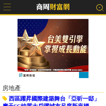
房地產
西區躍昇國際建築舞台「亞昕一邸」