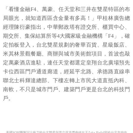
「看懂金融F4、萬豪、任天堂和三井在雙星特區的布
局眼光，就知道西區含金量有多高！」甲桂林廣告總
經理陳衍豪指出，中華郵政塔有證交所、櫃買中心、
期交所、集保結算所等4大國家級金融機構「F4」，確
定拍板登入，台北雙星規劃的奢華百貨、星級飯店、
米其林景觀餐廳、商辦與城市美術館項目，首波也敲
定萬豪酒店進駐，連任天堂都選定皇翔台北廣場預先
卡位西區門戶通道廊道，經延平北路、承德路直線串
聯北士科輝達總部、下樓左轉上市民大道直抵內科、
南軟，不只是城市門戶、建築門戶更是台北的科技門
戶。
美國SOM團隊設計操刀的台北雙星與普立茲克獎曲線女王Zaha Hadid留給台北市的中