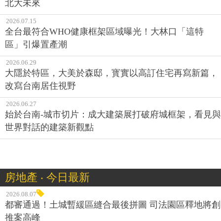
北大未來
2026.07.15
全台最符合WHO健康框架區域曝光！大林口「這特
區」引爆置產潮
2026.06.29
大隱於特區，大美於森邸，寳實以高訂住宅再寫新篇，
改寫台南居住視野
2026.06.27
始於台南-城市切片：成大建築展打破府城框架，看見與
世界對話的建築新觀點
房地產 ‧ 今日最新
2026.08.07
都審通過！土城暫緩區縫合最後拼圖 司法園區釋地將創
推案高峰