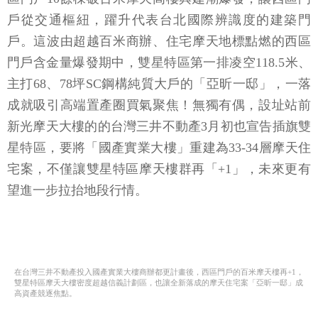
戶從交通樞紐，躍升代表台北國際辨識度的建築門
戶。這波由超越百米商辦、住宅摩天地標點燃的西區
門戶含金量爆發期中，雙星特區第一排凌空118.5米、
主打68、78坪SC鋼構純質大戶的「亞昕一邸」，一落
成就吸引高端置產圈買氣聚焦！無獨有偶，設址站前
新光摩天大樓的的台灣三井不動產3月初也宣告插旗雙
星特區，要將「國產實業大樓」重建為33-34層摩天住
宅案，不僅讓雙星特區摩天樓群再「+1」，未來更有
望進一步拉抬地段行情。
在台灣三井不動產投入國產實業大樓商辦都更計畫後，西區門戶的百米摩天樓再+1，
雙星特區摩天大樓密度超越信義計劃區，也讓全新落成的摩天住宅案「亞昕一邸」成
高資產競逐焦點。