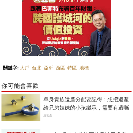
關鍵字:
大戶
台北
亞昕
西區
特區
地標
你可能會喜歡
單身貴族遺產分配要記得：想把遺產
給兄弟姐妹的小孩繼承，需要有遺囑
房地產