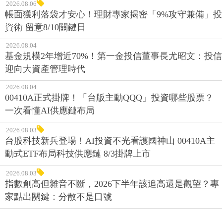
2026.08.06
帳面獲利落袋才安心！理財專家揭密「9%攻守兼備」投
資術 留意8/10關鍵日
2026.08.04
基金規模2年增近70%！第一金投信董事長尤昭文：投信
迎向大資產管理時代
2026.08.04
00410A正式掛牌！「台版主動QQQ」投資哪些股票？
一次看懂AI供應鏈布局
2026.08.03
台股科技新兵登場！AI投資不光看護國神山 00410A主
動式ETF布局科技供應鏈 8/3掛牌上市
2026.08.03
指數創高但雜音不斷，2026下半年該追高還是觀望？專
家點出關鍵：分散不是口號