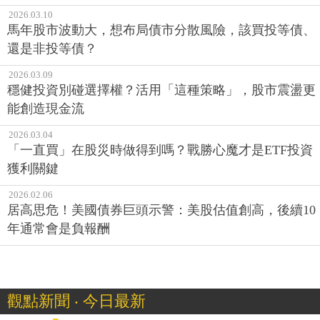
2026.03.10
馬年股市波動大，想布局債市分散風險，該買投等債、
還是非投等債？
2026.03.09
穩健投資別碰選擇權？活用「這種策略」，股市震盪更
能創造現金流
2026.03.04
「一直買」在股災時做得到嗎？戰勝心魔才是ETF投資
獲利關鍵
2026.02.06
居高思危！美國債券巨頭示警：美股估值創高，後續10
年通常會是負報酬
觀點新聞 ‧ 今日最新