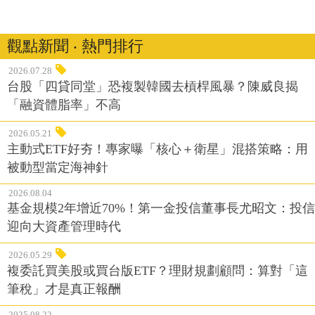
觀點新聞 ‧ 熱門排行
2026.07.28
台股「四貸同堂」恐複製韓國去槓桿風暴？陳威良揭
「融資體脂率」不高
2026.05.21
主動式ETF好夯！專家曝「核心＋衛星」混搭策略：用
被動型當定海神針
2026.08.04
基金規模2年增近70%！第一金投信董事長尤昭文：投信
迎向大資產管理時代
2026.05.29
複委託買美股或買台版ETF？理財規劃顧問：算對「這
筆稅」才是真正報酬
2025.08.22