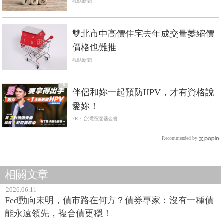
觀點新聞
雙北市中高價住宅去年成交量萎縮價
價格也難推
觀點新聞
PR
伴侶和妳一起預防HPV，才有資格說
愛妳！
PR・台灣癌症基金會
Recommended by
相關文章
2026.06.11
Fed動向未明，債市路在何方？債券專家：沒有一種債
能永遠領先，複合債更穩！