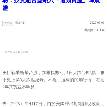
驗：投資組合應納入「這類資產」降震
盪
2026.03.06
湯名潔
撰文者
瀏覽數：
35134
圖片來源：達志影像
美伊戰爭衝擊台股，加權指數3月4日大跌1,494點，創
下史上第3大跌點紀錄。不過，這樣的閃崩行情，在近
2年其實並不罕見。
去（2025）年4月7日，由於美國釋出對等關稅政策，