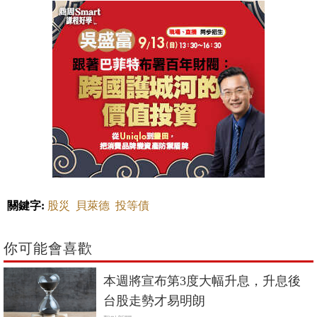
關鍵字:
股災
貝萊德
投等債
你可能會喜歡
本週將宣布第3度大幅升息，升息後
台股走勢才易明朗