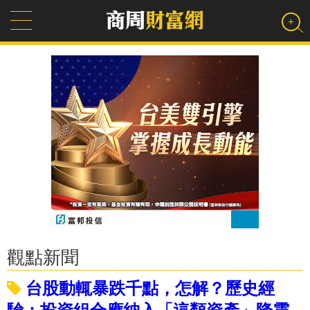
觀點新聞
台股動輒暴跌千點，怎解？歷史經