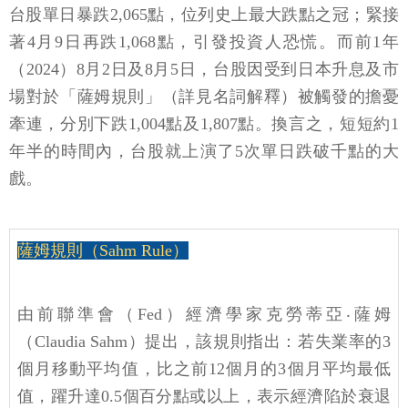
台股單日暴跌2,065點，位列史上最大跌點之冠；緊接
著4月9日再跌1,068點，引發投資人恐慌。而前1年
（2024）8月2日及8月5日，台股因受到日本升息及市
場對於「薩姆規則」（詳見名詞解釋）被觸發的擔憂
牽連，分別下跌1,004點及1,807點。換言之，短短約1
年半的時間內，台股就上演了5次單日跌破千點的大
戲。
薩姆規則（Sahm Rule）
由前聯準會（Fed）經濟學家克勞蒂亞‧薩姆
（Claudia Sahm）提出，該規則指出：若失業率的3
個月移動平均值，比之前12個月的3個月平均最低
值，躍升達0.5個百分點或以上，表示經濟陷於衰退