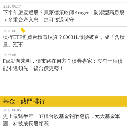
2026.06.17
下半年怎麼選股？貝萊德策略師Kruger：防禦型高息股
＋多重資產入息，進可攻退可守
2026.06.11
槓桿ETF也買台積電現貨？00631L曝險破百，成「含積
量」冠軍
2026.06.11
Fed動向未明，債市路在何方？債券專家：沒有一種債
能永遠領先，複合債更穩！
基金 ‧ 熱門排行
2026.06.05
史上最猛半年！37檔台股基金報酬翻倍，元大基金軍
團、科技成長股領漲