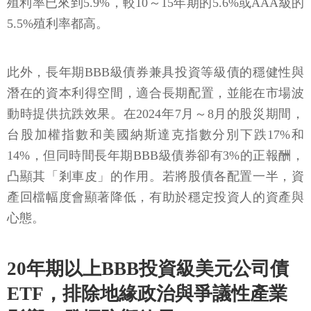
殖利率已來到5.9%，較10～15年期的5.6%或AAA級的
5.5%殖利率都高。
此外，長年期BBB級債券兼具投資等級債的穩健性與
潛在的資本利得空間，適合長期配置，並能在市場波
動時提供抗跌效果。在2024年7月～8月的股災期間，
台股加權指數和美國納斯達克指數分別下跌17%和
14%，但同時間長年期BBB級債券卻有3%的正報酬，
凸顯其「剎車皮」的作用。若將股債各配置一半，資
產回檔幅度會顯著降低，有助於穩定投資人的資產與
心態。
20年期以上BBB投資級美元公司債
ETF，排除地緣政治與爭議性產業