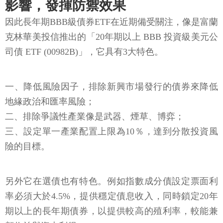
影響，發揮防禦效果
因此長年期BBB級債券ETF在近期備受關注，像是富蘭
克林華美投信推出的「20年期以上 BBB 投資級美元公
司債 ETF (00982B)」，它具有3大特色。
一、降低風險因子，排除新興市場發行的債券來降低
地緣政治和匯率風險；
二、排除爭議性產業像是武器、煙草、博弈；
三、設定單一產業配置上限為10％，達到分散投資風
險的目標。
另外它在選債也有特色。例如指數成分債設定票面利
率必須大於4.5%，提供穩定債息收入，同時鎖定20年
期以上的長年期債券，以提供較高的殖利率，較能兼