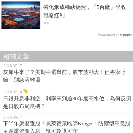
磷化銦成稀缺物資，「5台廠」坐收
戰略紅利
股票
Recommended by
相關文章
2026.07.17
灰犀牛來了？美期中選舉前，股市波動大！但專家呼
籲：別急著離場
2026.07.16
日銀升息非利空！利率來到逾30年最高水位，為何反倒
是日股布局良機？
2026.06.17
下半年怎麼選股？貝萊德策略師Kruger：防禦型高息股
＋多重資產入息，進可攻退可守