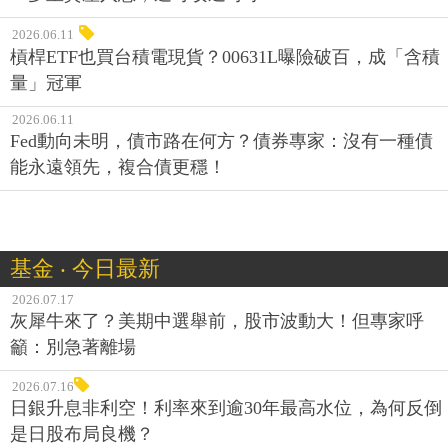
2026.06.11
槓桿ETF也買台積電現貨？00631L曝險破百，成「含積
量」冠軍
2026.06.11
Fed動向未明，債市路在何方？債券專家：沒有一種債
能永遠領先，複合債更穩！
基金 ‧ 今日最新
2026.07.17
灰犀牛來了？美期中選舉前，股市波動大！但專家呼
籲：別急著離場
2026.07.16
日銀升息非利空！利率來到逾30年最高水位，為何反倒
是日股布局良機？