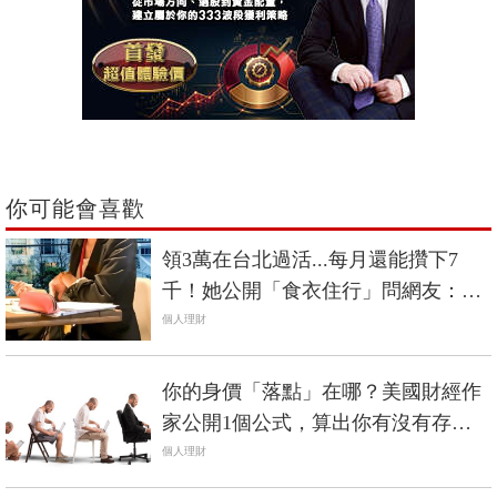
你可能會喜歡
領3萬在台北過活...每月還能攢下7
千！她公開「食衣住行」問網友：你
過得了這種生活？
個人理財
你的身價「落點」在哪？美國財經作
家公開1個公式，算出你有沒有存得
比同齡者多！
個人理財