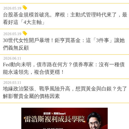
2026.05.19
台股基金規模首破兆。摩根：主動式管理時代來了，最
看好這「4大主軸」
2026.05.19
30世代女性開戶暴增！鉅亨買基金：這「3件事」讓她
們義無反顧
2026.06.11
Fed動向未明，債市路在何方？債券專家：沒有一種債
能永遠領先，複合債更穩！
2026.03.11
地緣政治緊張、戰爭風險升高，想買黃金與白銀？先了
解影響貴金屬的價格因素