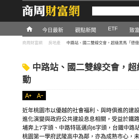
ETF
今日最新
觀點新聞
致
商周財富網
房地產
中路站、國二雙線交會，超級黑馬「德億
中路站、國二雙線交會，超級
動
近年桃園市以優越的社會福利、與時俱進的建
進化演變與政府公共建設息息相關，受益於鐵
埔奔上7字頭、中路特區邁向6字頭，台鐵中路
桃園第一學府武陵高中為鄰，亦為成熟市心，