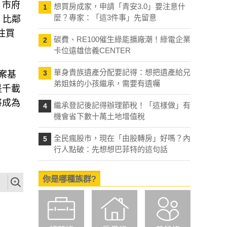
，市府
想買房成家，申請「青安3.0」要注意什
1
麼？專家：「這3件事」先留意
」比鄰
住買
碳費、RE100催生綠能擴廠潮！綠電企業
2
卡位遠雄信義CENTER
單身貴族遺產分配要記得：想把遺產給兄
3
案基
弟姐妹的小孩繼承，需要有遺囑
是千載
將成為
繼承登記後記得辦理節稅！「這樣做」有
4
機會省下數十萬土地增值稅
全民瘋股市，現在「由股轉房」好嗎？內
5
行人點破：先想想巴菲特的這句話
你是哪種族群?