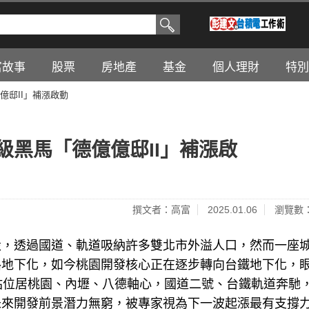
富故事
股票
房地產
基金
個人理財
特別
億邸II」補漲啟動
黑馬「德億億邸II」補漲啟
撰文者：高富
2025.01.06
瀏覽數：
設，透過國道、軌道吸納許多雙北市外溢人口，然而一座
路地下化，如今桃園開發核心正在逐步轉向台鐵地下化，
站位居桃園、內壢、八德軸心，國道二號、台鐵軌道奔馳
未來開發前景潛力無窮，被專家視為下一波起漲最有支撐