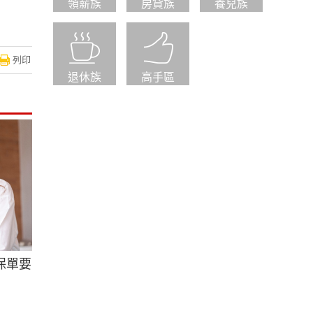
領薪族
房貸族
養兒族
列印
退休族
高手區
保單要