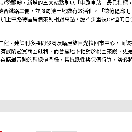
將趁勢翻轉，新增的五大站點則以「中路車站」最具指標
可縫合鐵路二側，並將周邊土地做有效活化，「德億億邸II
加上中路特區房價來到相對高點，讓不少重視CP值的自
共工程、建設利多將開發商及購屋族目光拉回市中心，而該
擁有武陵愛買商圈紅利，而台鐵地下化對於桃園來說，更
年首購最青睞的輕總價門檻，其抗跌性與保值特質，勢必