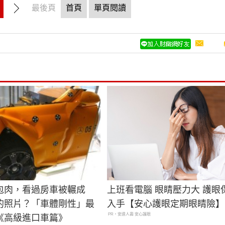
最後頁
首頁
單頁閱讀
包肉，看過房車被輾成
上班看電腦 眼睛壓力大 護眼
的照片？「車體剛性」最
入手【安心護眼定期眼睛險】
PR・安達人壽 安心護眼
《高級進口車篇》