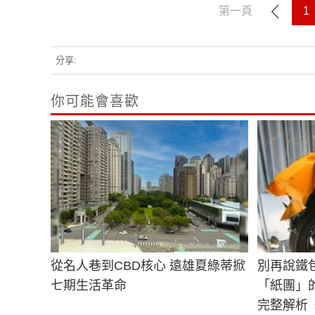
第一頁
1
分享:
你可能會喜歡
從名人巷到CBD核心 遠雄夏綠蒂掀
別再說鐵
七期生活革命
「紙團」
完整解析