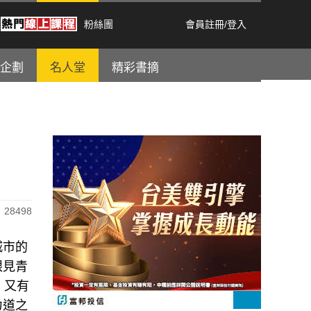
粉絲團
會員註冊
/
登入
企劃
名人堂
精彩書摘
28498
城市的
眼見青
，又有
力道之