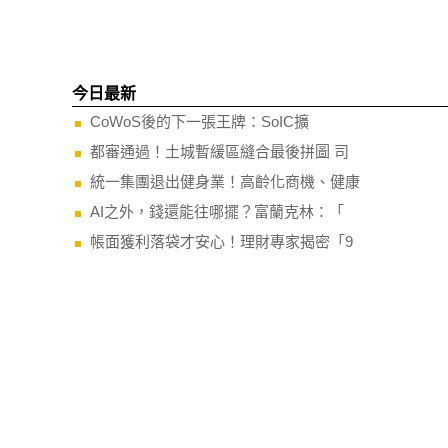
今日最新
CoWoS後的下一張王牌：SoIC擴
都審通過！土城暫緩區縫合最後拼圖 司
統一集團退出健身業！高齡化商機、健康
AI之外，錢還能往哪擺？富蘭克林：「
帳面獲利落袋才安心！理財專家揭密「9