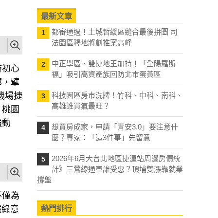
最新文章
都審通過！土城暫緩區縫合最後拼圖 司
1
法園區釋地將創推案高峰
中正學區、雙捷地王加持！「全陽羅斯
2
持初心
福」吸引高資產族回防北市蛋黃區
廓，擘
機場捷
科技園區房市洗牌！竹科、中科、南科、
3
高雄誰買氣最旺？
，桃園
強動
想買房成家，申請「青安3.0」要注意什
4
麼？專家：「這3件事」先留意
2026年6月大台北地區捷運站周邊房價統
5
計》三鶯線通車誰受惠？頂埔雙漲靠就業
撐盤
不僅為
然綠意
熱門排行