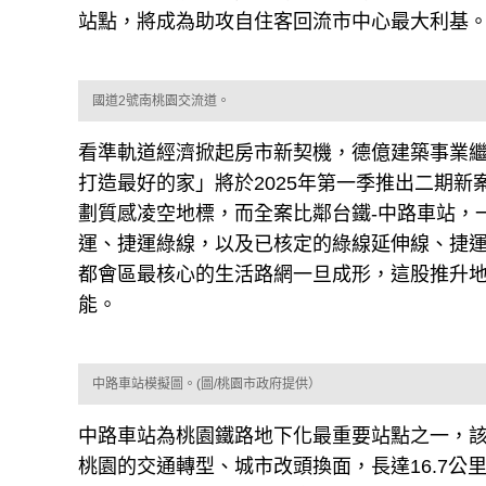
站點，將成為助攻自住客回流市中心最大利基
國道2號南桃園交流道。
看準軌道經濟掀起房市新契機，德億建築事業
打造最好的家」將於2025年第一季推出二期新案
劃質感凌空地標，而全案比鄰台鐵-中路車站，
運、捷運綠線，以及已核定的綠線延伸線、捷
都會區最核心的生活路網一旦成形，這股推升
能。
中路車站模擬圖。(圖/桃園市政府提供）
中路車站為桃園鐵路地下化最重要站點之一，
桃園的交通轉型、城市改頭換面，長達16.7