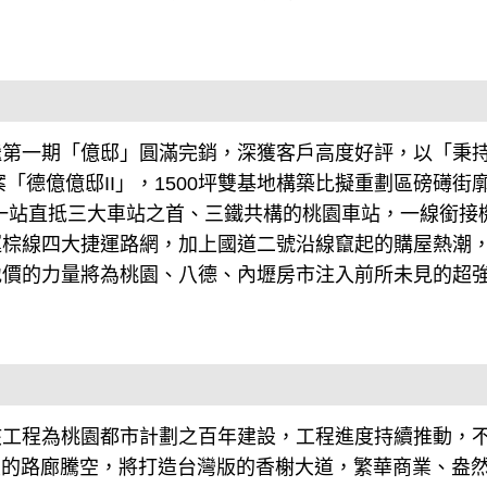
。
繼第一期「億邸」圓滿完銷，深獲客戶高度好評，以「秉
「德億億邸II」，1500坪雙基地構築比擬重劃區磅礡街
一站直抵三大車站之首、三鐵共構的桃園車站，一線銜接
運棕線四大捷運路網，加上國道二號沿線竄起的購屋熱潮
地價的力量將為桃園、八德、內壢房市注入前所未見的超
該工程為桃園都市計劃之百年建設，工程進度持續推動，
公里的路廊騰空，將打造台灣版的香榭大道，繁華商業、盎