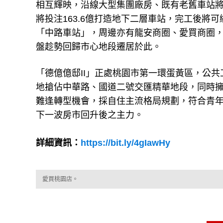
相互輝映，沿線大型集團廠房、既有老舊車站
將投注163.6億打造地下二層車站，完工後將
「中路車站」，周邊亦有龍安商圈、愛買商圈，
盤趁勢回歸市心地段遷居於此。
「德億億邸II」正處桃園市第一環蛋黃區，公
地搶佔中華路、國道二號交匯精華地段，同時
難逢轉型機會，採自住主流格局規劃，符合青
下一波房市回升後之主力。
詳細資訊：
https://bit.ly/4gIawHy
愛買桃園店。