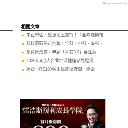
Recommended by
相關文章
中正學區、雙捷地王加持！「全陽羅斯福
科技園區房市洗牌！竹科、中科、南科、
想買房成家，申請「青安3.0」要注意
2026年6月大台北地區捷運站周邊房
碳費、RE100催生綠能擴廠潮！綠電