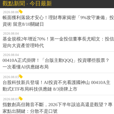
觀點新聞 ‧ 今日最新
2026.08.06
帳面獲利落袋才安心！理財專家揭密「9%攻守兼備」投
資術 留意8/10關鍵日
2026.08.04
基金規模2年增近70%！第一金投信董事長尤昭文：投信
迎向大資產管理時代
2026.08.04
00410A正式掛牌！「台版主動QQQ」投資哪些股票？
一次看懂AI供應鏈布局
2026.08.03
台股科技新兵登場！AI投資不光看護國神山 00410A主
動式ETF布局科技供應鏈 8/3掛牌上市
2026.08.03
指數創高但雜音不斷，2026下半年該追高還是觀望？專
家點出關鍵：分散不是口號