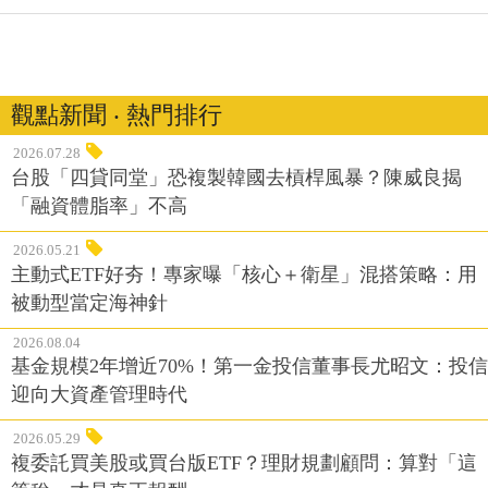
觀點新聞 ‧ 熱門排行
2026.07.28
台股「四貸同堂」恐複製韓國去槓桿風暴？陳威良揭
「融資體脂率」不高
2026.05.21
主動式ETF好夯！專家曝「核心＋衛星」混搭策略：用
被動型當定海神針
2026.08.04
基金規模2年增近70%！第一金投信董事長尤昭文：投信
迎向大資產管理時代
2026.05.29
複委託買美股或買台版ETF？理財規劃顧問：算對「這