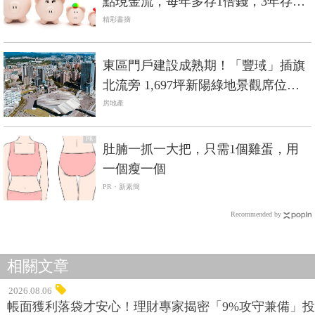
點現金流，每年多存1倍錢，3年存下
150萬
精彩書摘
東區門戶建設成熟期！「豐琙」插旗
北流旁 1,697坪新陽綠地景觀席位限
量登場
房地產
PR
肚腩一抓一大把，只需1個雞蛋，用
一個瘦一個
PR・新素簡
Recommended by
相關文章
2026.08.06
帳面獲利落袋才安心！理財專家揭密「9%攻守兼備」投