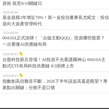
資術 留意8/10關鍵日
2026.08.04
基金規模2年增近70%！第一金投信董事長尤昭文：投信
迎向大資產管理時代
2026.08.04
00410A正式掛牌！「台版主動QQQ」投資哪些股票？
一次看懂AI供應鏈布局
2026.08.03
台股科技新兵登場！AI投資不光看護國神山 00410A主
動式ETF布局科技供應鏈 8/3掛牌上市
2026.08.03
指數創高但雜音不斷，2026下半年該追高還是觀望？專
家點出關鍵：分散不是口號