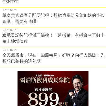
CENTER
2026.07.28
單身貴族遺產分配要記得：想把遺產給兄弟姐妹的小孩
繼承，需要有遺囑
2026.07.20
繼承登記後記得辦理節稅！「這樣做」有機會省下數十
萬土地增值稅
2026.07.29
全民瘋股市，現在「由股轉房」好嗎？內行人點破：先
想想巴菲特的這句話