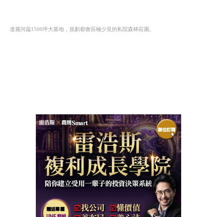
達麗河藴1500坪大基地，規劃都會區極少見的私院森林莊園。