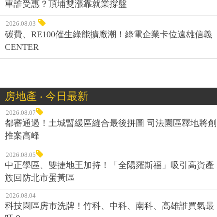
車誰受惠？頂埔雙漲靠就業撐盤
2026.08.03
碳費、RE100催生綠能擴廠潮！綠電企業卡位遠雄信義
CENTER
房地產 ‧ 今日最新
2026.08.07
都審通過！土城暫緩區縫合最後拼圖 司法園區釋地將創
推案高峰
2026.08.05
中正學區、雙捷地王加持！「全陽羅斯福」吸引高資產
族回防北市蛋黃區
2026.08.04
科技園區房市洗牌！竹科、中科、南科、高雄誰買氣最