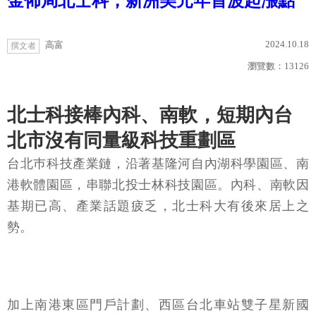
金佈局北士科，新洲美元年首波起漲點
2024.10.18
高富
撰文者
瀏覽數：
13126
北士科接棒內科、南軟，短期內台
北市沒有同量級科技重劃區
台北巿科技產業鏈，沿著基隆河自內湖科學園區、南
港軟體園區，串聯北投士林科技園區。內科、南軟因
基期已高、產業話題疲乏，北士科大有後來居上之
勢。
加上南港東區門戶計劃、西區台北車站雙子星新國