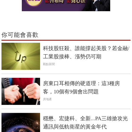
你可能會喜歡
科技股狂殺、誰能撐起美股？若金融/
工業股接棒、漲勢仍可期
觀點新聞
房東口耳相傳的硬道理：這3種房
客，10個有9個會出問題
房地產
穩懋、宏捷科、全新...PA三雄搶攻光
通訊與低軌衛星的黃金年代