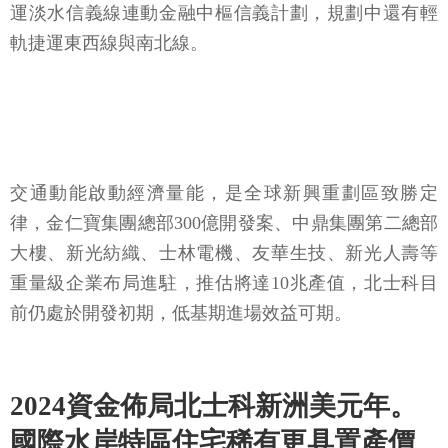
運淡水信義線連動金融中樞信義計劃，規劃中還有輕
軌捷運東西線與南北線。
交通動能啟動經濟量能，是全球新興重劃區致勝定
律，金仁寶集團總部300億開發案、中鼎集團第二總部
大樓、新光紡織、士林電機、友華生技、新光人壽等
重量級企業布局進駐，推估將達10兆產值，北士科目
前仍處於開發初期，低基期進場效益可期。
2024資金佈局北士科新洲美元年。
國際水岸特區住宅稀有更具置產價