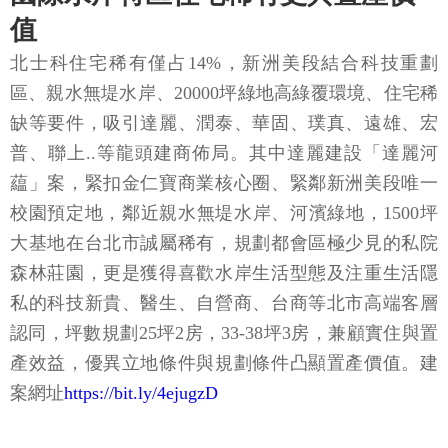
值
北士科住宅稀有僅占14%，新洲美段結合科技重劃
區、親水無堤水岸、20000坪綠地高綠覆環境、住宅稀
缺等要件，吸引達麗、潤泰、華固、璞真、遠雄、宏
普、聯上..等龍頭建商佈局。其中達麗建設「達麗河
藴」案，緊扣金仁寶商業核心圈、緊鄰新洲美段唯一
校園預定地，鄰近親水無堤水岸、河濱綠地，1500坪
大基地在台北市誠屬稀有，規劃都會區極少見的私院
森林莊園，更是獲得喜歡水岸生活型態及注重生活隱
私的科技新貴、醫生、自營商、台商等北市高端客層
認同，坪數規劃25坪2房，33-38坪3房，兼顧實住與置
產效益，優異立地條件與規劃條件凸顯置產價值。建
案網址
https://bit.ly/4ejugzD