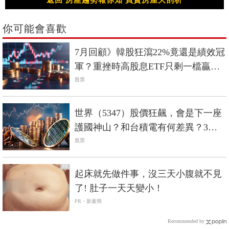
返回 房產趨勢報你知 買賣房屋大剖析
你可能會喜歡
7月回顧》韓股狂瀉22%竟還是績效冠
軍？重挫時高股息ETF只剩一檔贏過
0050
股票
世界（5347）股價狂飆，會是下一座
護國神山？和台積電有何差異？3分
鐘剖析
股票
PR
起床就先做件事，沒三天小腹就不見
了! 肚子一天天變小！
PR・新素簡
Recommended by