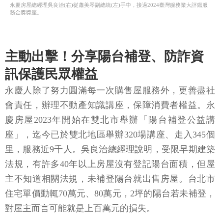
永慶房屋總經理吳良治(右)從蕭美琴副總統(左)手中，接過2024臺灣服務業大評鑑服
務金獎獎座。
主動出擊！分享陽台補登、防詐資
訊保護民眾權益
永慶人除了努力圓滿每一次購售屋服務外，更善盡社
會責任，辦理不動產知識講座，保障消費者權益。永
慶房屋2023年開始在雙北市舉辦「陽台補登公益講
座」，迄今已於雙北地區舉辦320場講座、走入345個
里，服務近9千人。吳良治總經理說明，受限早期建築
法規，有許多40年以上房屋沒有登記陽台面積，但屋
主不知道相關法規，未補登陽台就出售房屋。台北市
住宅單價動輒70萬元、80萬元，2坪的陽台若未補登，
對屋主而言可能就是上百萬元的損失。