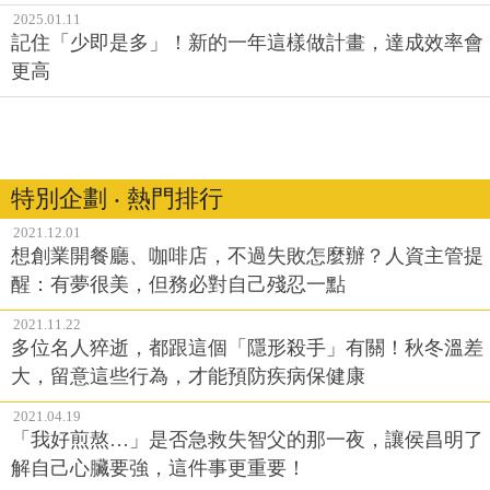
2025.01.11
記住「少即是多」！新的一年這樣做計畫，達成效率會
更高
特別企劃 ‧ 熱門排行
2021.12.01
想創業開餐廳、咖啡店，不過失敗怎麼辦？人資主管提
醒：有夢很美，但務必對自己殘忍一點
2021.11.22
多位名人猝逝，都跟這個「隱形殺手」有關！秋冬溫差
大，留意這些行為，才能預防疾病保健康
2021.04.19
「我好煎熬…」是否急救失智父的那一夜，讓侯昌明了
解自己心臟要強，這件事更重要！