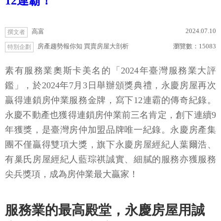
12連霸！
2024.07.10
高富
撰文者
房產趨勢報你知 買賣房屋大剖析
瀏覽數：
15083
特別企劃
素有服務業奧斯卡美名的「2024年臺灣服務業大評
鑑」，於2024年7月3日舉辦頒獎典禮，永慶房屋再次
贏得連鎖房仲業服務金牌，寫下12連霸的傳奇紀錄。
永慶不動產也獲得連鎖房仲業前三名肯定，創下連續9
年獲獎，是臺灣房仲加盟品牌唯一紀錄。永慶房產集
團不僅贏得雙項大獎，旗下永慶房屋經紀人葉爾浩、
有巢氏房屋經紀人藍琮祺誠實、細膩的服務亦獲服務
尖兵獎項，成為房仲業最大贏家！
服務業的最高殿堂，永慶房屋用誠