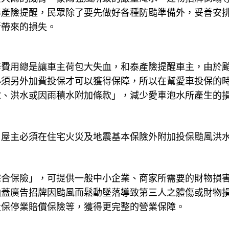
泰產險提醒，民眾除了要先做好各種防颱準備外，妥善安
所帶來的損失。
修費用總是讓車主荷包大失血，和泰產險提醒車主，由於
必須另外加費投保才可以獲得保障，所以在幫愛車投保的
雹、洪水或因雨積水附加條款」，減少愛車泡水所產生的
，屋主必須在住宅火災及地震基本保險外附加投保颱風洪
綜合保險」，可提供一般中小企業、商家所需要的財物損
涵蓋廣告招牌因颱風而鬆動墜落導致第三人之體傷或財物
投保停業賠償保險等，獲得更完整的營業保障。