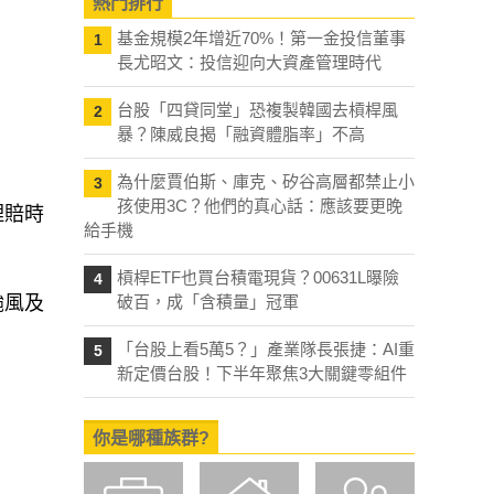
熱門排行
基金規模2年增近70%！第一金投信董事
1
長尤昭文：投信迎向大資產管理時代
台股「四貸同堂」恐複製韓國去槓桿風
2
暴？陳威良揭「融資體脂率」不高
為什麼賈伯斯、庫克、矽谷高層都禁止小
3
孩使用3C？他們的真心話：應該要更晚
理賠時
給手機
槓桿ETF也買台積電現貨？00631L曝險
4
颱風及
破百，成「含積量」冠軍
「台股上看5萬5？」產業隊長張捷：AI重
5
新定價台股！下半年聚焦3大關鍵零組件
你是哪種族群?