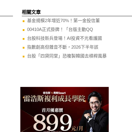
相關文章
基金規模2年增近70%！第一金投信董
00410A正式掛牌！「台版主動QQ
台股科技新兵登場！AI投資不光看護國
指數創高但雜音不斷，2026下半年該
台股「四貸同堂」恐複製韓國去槓桿風暴