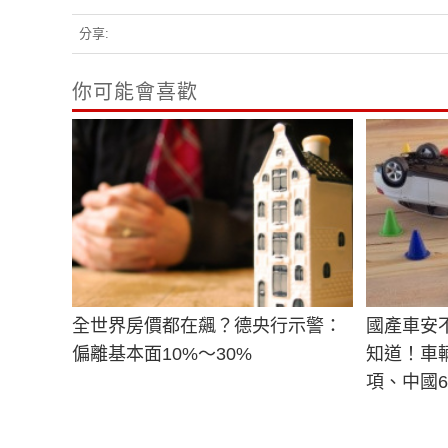
分享:
你可能會喜歡
全世界房價都在飆？德央行示警：
國產車安
偏離基本面10%～30%
知道！車
項、中國