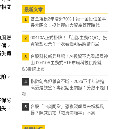
排相關
最新文章
基金規模2年增近70%！第一金投信董事
1
長尤昭文：投信迎向大資產管理時代
颱風屬
00410A正式掛牌！「台版主動QQQ」投
2
資哪些股票？一次看懂AI供應鏈布局
時候，
損失費
台股科技新兵登場！AI投資不光看護國神
3
山 00410A主動式ETF布局科技供應鏈
8/3掛牌上市
水險，
指數創高但雜音不斷，2026下半年該追
4
高還是觀望？專家點出關鍵：分散不是口
號
害保險
台股「四貸同堂」恐複製韓國去槓桿風
5
損失，
暴？陳威良揭「融資體脂率」不高