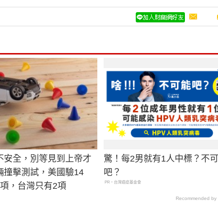
不安全，別等見到上帝才
驚！每2男就有1人中標？不
輛撞擊測試，美國驗14
吧？
PR・台灣癌症基金會
6項，台灣只有2項
Recommended by