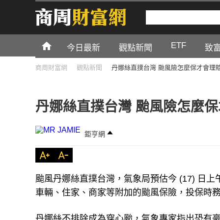
ETF
今日最新
觀點新聞
致
商周財富網
觀點新聞
丹娜絲直撲台灣 颱風險怎麼保才會理
丹娜絲直撲台灣 颱風險怎麼
鉅亨網
颱風丹娜絲直撲台灣，氣象局預估今 (17) 日上
車輛、住家、商家等附加的颱風保險，投保時
丹娜絲不排除成為穿心颱，氣象專家指出恐有