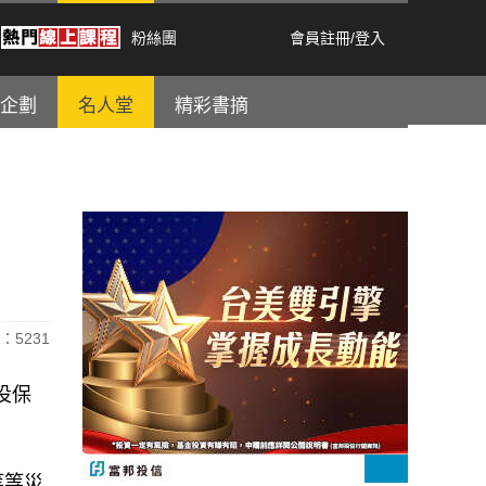
粉絲團
會員註冊
/
登入
企劃
名人堂
精彩書摘
：5231
投保
等等災