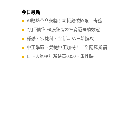
今日最新
AI散熱革命來襲！功耗飆破極限，奇鋐
7月回顧》韓股狂瀉22%竟還是績效冠
穩懋、宏捷科、全新...PA三雄搶攻
中正學區、雙捷地王加持！「全陽羅斯福
ETF人氣榜》漲時買0050、重挫時