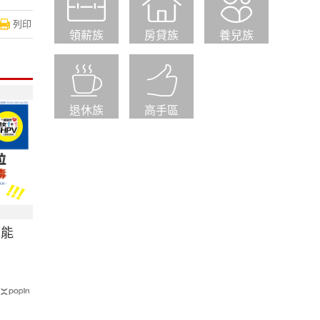
列印
領薪族
房貸族
養兒族
退休族
高手區
可能