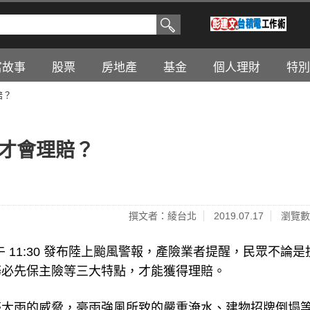
富故事
股票
房地產
基金
個人理財
特別
賠？
保才會理賠？
撰文者：綾台北
2019.07.17
瀏覽數
午 11:30 發布陸上颱風警報，產險業者提醒，民眾不論是
務必先保主險等三大特點，才能獲得理賠。
豪大雨的威脅，豪雨強風所致的嚴重淹水、建物招牌倒塌