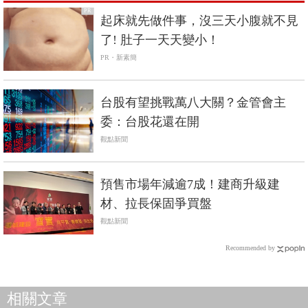
PR
起床就先做件事，沒三天小腹就不見
了! 肚子一天天變小！
PR・新素簡
台股有望挑戰萬八大關？金管會主
委：台股花還在開
觀點新聞
預售市場年減逾7成！建商升級建
材、拉長保固爭買盤
觀點新聞
Recommended by
相關文章