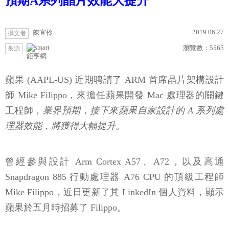
預期A系列晶片效能大提升
2019.06.27
陳宜伶
撰文者
瀏覽數：
5565
來源
鉅亨網
蘋果 (AAPL-US) 近期聘請了 ARM 首席晶片架構設計
師 Mike Filippo，來擔任蘋果開發 Mac 處理器的關鍵
工程師，
業界預期，接下來蘋果自家設計的 A 系列處
理器效能，將獲得大幅提升。
曾經參與設計 Arm Cortex A57、A72，以及高通
Snapdragon 885 行動處理器 A76 CPU 的頂級工程師
Mike Filippo，近日更新了其 LinkedIn 個人資料，顯示
蘋果於五月時招募了 Filippo。