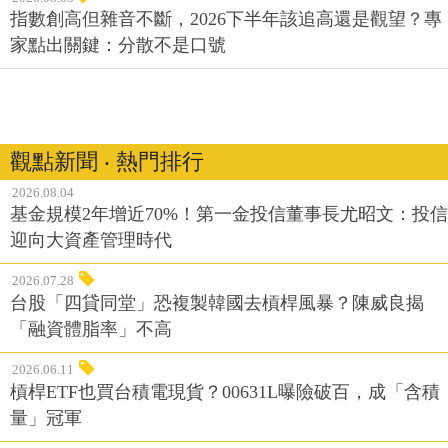
指數創高但雜音不斷，2026下半年該追高還是觀望？專
家點出關鍵：分散不是口號
觀點新聞 ‧ 熱門排行
2026.08.04
基金規模2年增近70%！第一金投信董事長尤昭文：投信
迎向大資產管理時代
2026.07.28
台股「四貸同堂」恐複製韓國去槓桿風暴？陳威良揭
「融資體脂率」不高
2026.06.11
槓桿ETF也買台積電現貨？00631L曝險破百，成「含積
量」冠軍