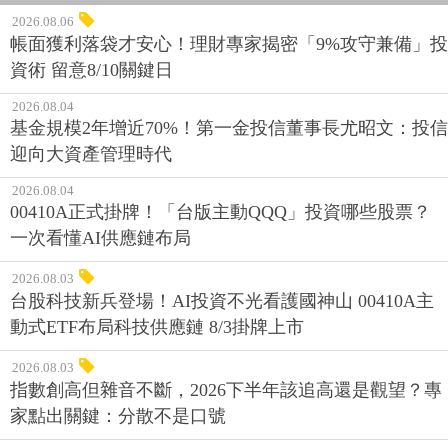
2026.08.06
帳面獲利落袋才安心！理財專家揭密「9%攻守兼備」投
資術 留意8/10關鍵日
2026.08.04
基金規模2年增近70%！第一金投信董事長尤昭文：投信
迎向大資產管理時代
2026.08.04
00410A正式掛牌！「台版主動QQQ」投資哪些股票？
一次看懂AI供應鏈布局
2026.08.03
台股科技新兵登場！AI投資不光看護國神山 00410A主
動式ETF布局科技供應鏈 8/3掛牌上市
2026.08.03
指數創高但雜音不斷，2026下半年該追高還是觀望？專
家點出關鍵：分散不是口號