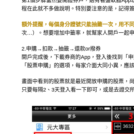
第1個步驟當然要開證券戶，選有看盤軟體Ap
程在此就不多做說明。特別要注意的是，記得簽
額外提醒，每個身分證號只能抽籤一次，用不
次…）。想要增加中籤率，就幫家人開戶一起
2.申購→扣款→抽籤→還款or撥券
開戶完成後，下載券商的App，登入後找到「
「股票申購」的選項，每家介面大同小異，應
畫面中看到的股票就是最近開放申購的股票，
只要每隔2、3天登入看一下即可，或是去證交