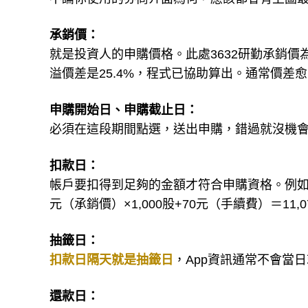
承銷價：
就是投資人的申購價格。此處3632研勤承銷價為
溢價差是25.4%，程式已協助算出。通常價差
申購開始日、申購截止日：
必須在這段期間點選，送出申購，錯過就沒機
扣款日：
帳戶要扣得到足夠的金額才符合申購資格。例如要
元（承銷價）×1,000股+70元（手續費）＝11,0
抽籤日：
扣款日隔天就是抽籤日
，App資訊通常不會當
還款日：