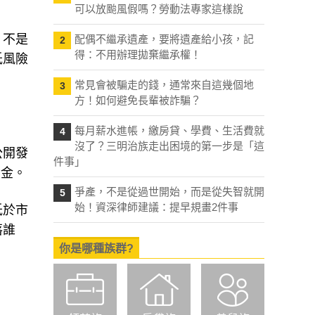
可以放颱風假嗎？勞動法專家這樣說
，不是
配偶不繼承遺產，要將遺產給小孩，記
2
得：不用辦理拋棄繼承權！
低風險
常見會被騙走的錢，通常來自這幾個地
3
方！如何避免長輩被詐騙？
每月薪水進帳，繳房貸、學費、生活費就
4
沒了？三明治族走出困境的第一步是「這
公開發
件事」
資金。
爭產，不是從過世開始，而是從失智就開
5
始！資深律師建議：提早規畫2件事
低於市
落誰
你是哪種族群?