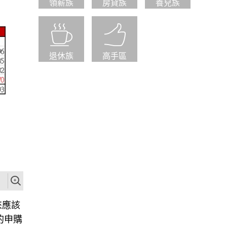
領薪族
房貸族
養兒族
退休族
高手區
來應該
的申購