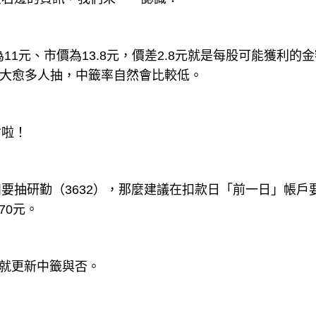
11元、市價為13.8元，價差2.8元就是每股可能獲利的
愈大愈多人抽，中籤率自然會比較低。
會啦！
抽研勤（3632），那麼建議在扣款日「前一日」帳戶要
70元。
日就更新中籤與否。