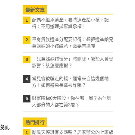
最新文章
配偶不繼承遺產，要將遺產給小孩，記
1
得：不用辦理拋棄繼承權！
單身貴族遺產分配要記得：想把遺產給兄
2
弟姐妹的小孩繼承，需要有遺囑
「兄弟姊妹特留分」將刪除，哪些人會受
3
影響？該怎麼應對？
常見會被騙走的錢，通常來自這幾個地
4
方！如何避免長輩被詐騙？
財富階梯6大階段，你在哪一層？為什麼
5
大部分的人都在第3層？
熱門排行
沒亂
颱風天停班有支薪嗎？居家辦公的上班族
1