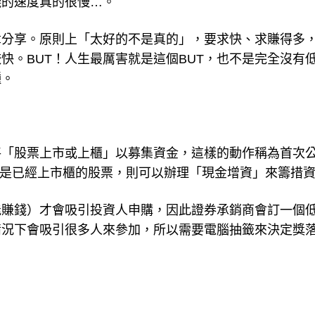
錢的速度真的很慢…。
章分享。原則上「太好的不是真的」，要求快、求賺得多
快。BUT！人生最厲害就是這個BUT，也不是完全沒有
種。
將「股票上市或上櫃」以募集資金，這樣的動作稱為首次
簡稱IPO）。若是已經上市櫃的股票，則可以辦理「現金增資」來籌措
能賺錢）才會吸引投資人申購，因此證券承銷商會訂一個
情況下會吸引很多人來參加，所以需要電腦抽籤來決定獎