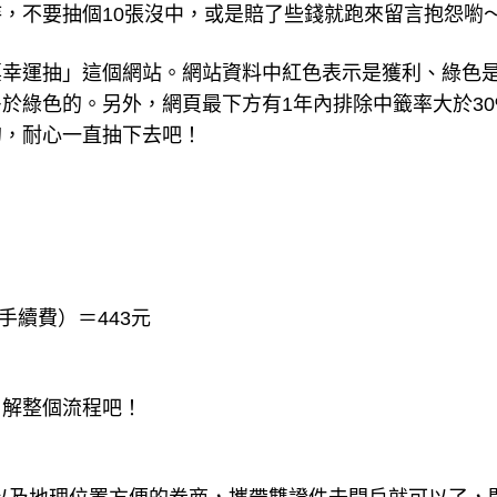
，不要抽個10張沒中，或是賠了些錢就跑來留言抱怨喲
票幸運抽」這個網站。網站資料中紅色表示是獲利、綠色
於綠色的。另外，網頁最下方有1年內排除中籤率大於30
的，耐心一直抽下去吧！
0元（手續費）＝443元
了解整個流程吧！