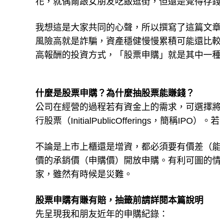
花，就偶爾跟女朋友吃飯逛街，但還是覺得存
我想這是大家共同的心聲，所以撰寫了這篇文
風險高就是詐騙，資產穩健慢慢累積可能還比較
高報酬的投資方式，「股票申購」就是其中一
什麼是股票申購？為什麼抽股票能賺錢？
公司在經營的過程若有資金上的需求，可選擇
行股票（InitialPublicOfferings，
不論是上市上櫃還是增資，都必須要有價差（
價的承銷價（申購價）開放申購。有利可圖的
家，雖然有時候是災難。
股票申購有賺有賠，抽籤前請詳閱本篇說明
先呈現我和朋友近年的申購紀錄：