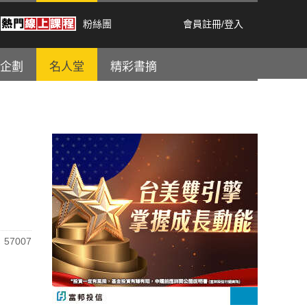
粉絲團
會員註冊
/
登入
企劃
名人堂
精彩書摘
57007