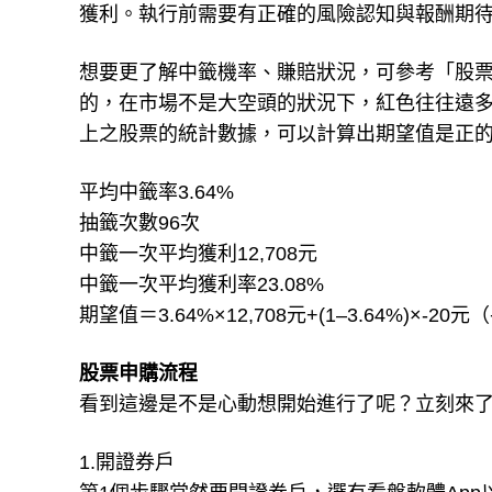
獲利。執行前需要有正確的風險認知與報酬期待
想要更了解中籤機率、賺賠狀況，可參考「股
的，在市場不是大空頭的狀況下，紅色往往遠多
上之股票的統計數據，可以計算出期望值是正
平均中籤率3.64%
抽籤次數96次
中籤一次平均獲利12,708元
中籤一次平均獲利率23.08%
期望值＝3.64%×12,708元+(1–3.64%)×-2
股票申購流程
看到這邊是不是心動想開始進行了呢？立刻來
1.開證券戶