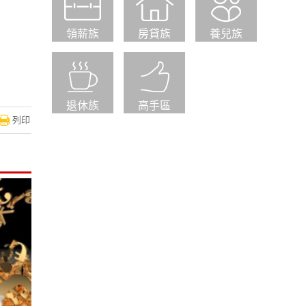
領薪族
房貸族
養兒族
退休族
高手區
列印