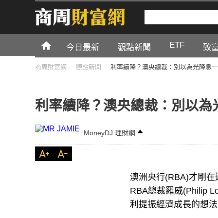
ETF
今日最新
觀點新聞
致
商周財富網
觀點新聞
利率續降？澳央總裁：別以為光降息一
利率續降？澳央總裁：別以為
MoneyDJ 理財網
澳洲央行(RBA)才剛
RBA總裁羅威(Phil
利提振經濟成長的想法