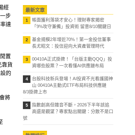
場經
最新文章
進一步
帳面獲利落袋才安心！理財專家揭密
1
膨率達
「9%攻守兼備」投資術 留意8/10關鍵日
基金規模2年增近70%！第一金投信董事
2
長尤昭文：投信迎向大資產管理時代
的閒置
00410A正式掛牌！「台版主動QQQ」投
3
光靠貨
資哪些股票？一次看懂AI供應鏈布局
建設的
台股科技新兵登場！AI投資不光看護國神
4
山 00410A主動式ETF布局科技供應鏈
8/3掛牌上市
)會將
指數創高但雜音不斷，2026下半年該追
5
高還是觀望？專家點出關鍵：分散不是口
號
至