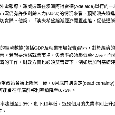
電報導，羅威週四在澳洲阿得雷德(Adelaide)舉行的一
況仍有許多剩餘人力(slack)的情況來看，預期澳央將
切實際。他說，「澳央希望縮減經濟閒置產能，促使通
近的經濟數據(包括GDP及就業市場報告)顯示，對於經濟
善。若想要活絡就業市場，失業率必須壓低至4.5%，而
濟的工作，財政方面也必須雙管齊下，例如增加對基礎
策會議上降息一碼，8月底前則肯定(dead certainty
可能會在年底前將利率續降至0.75%。
長年率趨緩至1.8%、創下10年低，近幾個月的失業率則上升
差。