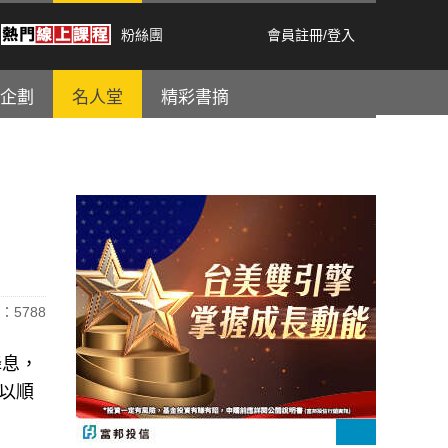
粉絲團
會員註冊
/
登入
企劃
名人堂
精彩書摘
：5788
降息，
可以順