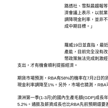
路透社、雪梨晨趨報等外
濟會議上表示，以就業市
調降現金利率，並非不
成中期目標。」
羅威19日並直指，最
產能，目前完全沒有改
幣政策無法完成刺激經
支出，才有機會順利提振經濟。
期貨市場預測，RBA有58%的機率在7月2日的貨幣政
現金利率調降至1%。另外，市場也猜測，RBA
澳洲第一季(1-3月)的國內生產毛額(GDP)成
5.2%。通膨及薪資成長也比RBA先前預期還要