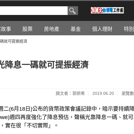
富故事
股票
房地產
基金
個人理財
特別
碼就可提振經濟
光降息一碼就可提振經濟
撰文者：郭妍希
2019.06.20
瀏覽數
在週二(6月18日)公布的貨幣政策會議記錄中，暗示要持續
ip Lowe)週四再度強化了降息預估，聲稱光靠降息一碼、就
，實在很「不切實際」。