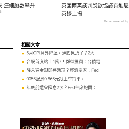
夜 癌細胞數攀升
英國兩黨談判脫歐協議有進展
癌
英鎊上揚
Recommended by
相關文章
6月CPI意外降溫，通膨見頂了？2大
台股首度站上4萬7！群益投顧：台積電
降息資金潮即將湧現？經濟學家：Fed
0056配息0.866元跟上季持平，
年底前還會降息2次？Fed主席鮑爾：