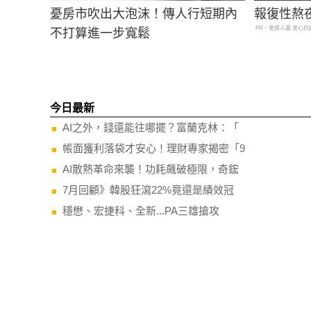
憂房市吹出大泡沫！傳人行短期內
報復性熬
PR・安達人壽 安心抗
不打算進一步寬鬆
今日最新
AI之外，錢還能往哪擺？富蘭克林：「
帳面獲利落袋才安心！理財專家揭密「9
AI散熱革命來襲！功耗飆破極限，奇鋐
7月回顧》韓股狂瀉22%竟還是績效冠
穩懋、宏捷科、全新...PA三雄搶攻