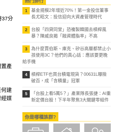
熱門排行
基金規模2年增近70%！第一金投信董事
1
長尤昭文：投信迎向大資產管理時代
37分
台股「四貸同堂」恐複製韓國去槓桿風
2
暴？陳威良揭「融資體脂率」不高
為什麼賈伯斯、庫克、矽谷高層都禁止小
3
孩使用3C？他們的真心話：應該要更晚
給手機
閒置產
槓桿ETF也買台積電現貨？00631L曝險
4
破百，成「含積量」冠軍
任何建
「台股上看5萬5？」產業隊長張捷：AI重
5
財經媒
新定價台股！下半年聚焦3大關鍵零組件
你是哪種族群?