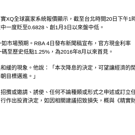
XQ全球贏家系統報價顯示，截至台北時間20日下午1時
盤中一度貶至0.6828、創1月3日以來盤中低。
一如市場預期。RBA 4日發布新聞稿宣布，官方現金利率
.5%調降一碼至歷史低點1.25%，為2016年8月以來首見。
長和緩的現象。他說：「本次降息的決定，可望讓經濟的
膨朝目標邁進。」
、招攬或邀請、誘使、任何不論種類或形式之申述或訂立
自行作出投資決定，如因相關建議招致損失，概與《精實