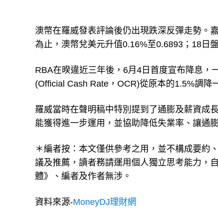
澳幣在羅威發表評論後仍出現跌深反彈走勢。嘉實
為止，澳幣兌美元升值0.16%至0.6893；18日
RBA在暌違近三年後，6月4日首度宣布降息，
(Official Cash Rate，OCR)從原本的1
羅威當時在聲明稿中特別提到了通膨及薪資成
能獲得進一步運用，並協助降低失業率、讓通
＊編者按：本文僅供參考之用，並不構成要約
議及推薦，讀者務請運用個人獨立思考能力，
體》、編者及作者無涉。
資料來源-
MoneyDJ理財網