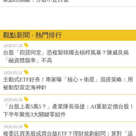
觀點新聞 ‧ 熱門排行
2026.07.28
台股「四貸同堂」恐複製韓國去槓桿風暴？陳威良揭
「融資體脂率」不高
2026.05.21
主動式ETF好夯！專家曝「核心＋衛星」混搭策略：用
被動型當定海神針
2026.06.26
「台股上看5萬5？」產業隊長張捷：AI重新定價台股！
下半年聚焦3大關鍵零組件
2026.05.29
複委託買美股或買台版ETF？理財規劃顧問：算對「這