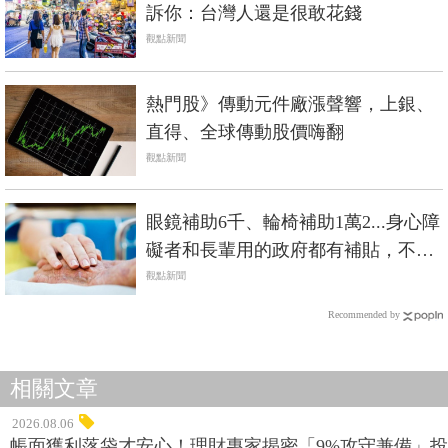
訴你：台灣人還是很敢花錢
觀點新聞
熱門股》傳動元件廠漲聲響，上銀、
直得、全球傳動股價嗨翻
觀點新聞
眼鏡補助6千、輪椅補助1萬2...身心障
礙者和長輩用的政府都有補貼，不是
低收入戶也能辦
觀點新聞
Recommended by
相關文章
2026.08.06
帳面獲利落袋才安心！理財專家揭密「9%攻守兼備」投