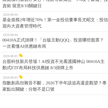
資術 留意8/10關鍵日
2026.08.04
基金規模2年增近70%！第一金投信董事長尤昭文：投信
迎向大資產管理時代
2026.08.04
00410A正式掛牌！「台版主動QQQ」投資哪些股票？
一次看懂AI供應鏈布局
2026.08.03
台股科技新兵登場！AI投資不光看護國神山 00410A主
動式ETF布局科技供應鏈 8/3掛牌上市
2026.08.03
指數創高但雜音不斷，2026下半年該追高還是觀望？專
家點出關鍵：分散不是口號