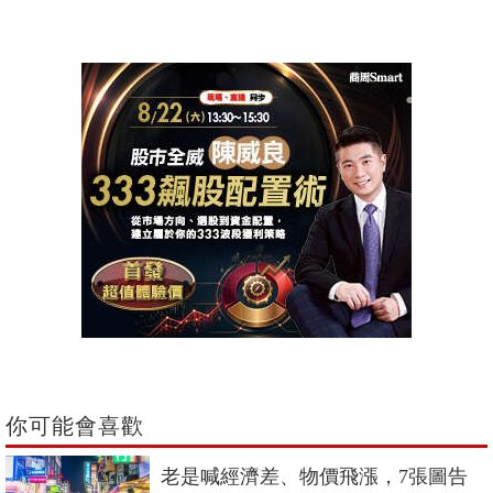
你可能會喜歡
老是喊經濟差、物價飛漲，7張圖告