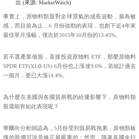
出 (來源: MarketWatch)
事實上，原物料類股對全球景氣的成長波動，最為敏
感，而目前為止，6 月份強勁的表現，也創下近4年來
最佳單月漲幅，僅次於2015年10月份的13.45%。
若不選產業個股，直接投資原物料 ETF，那麼原物料
SPDR ETF(XLB-US) 6月份也上漲達9.6%，若統計過去
一個月，更已大漲14.4%。
為什麼在美國與各國貿易戰的紛擾影響下，原物料類
股還能有如此表現呢？
華爾街分析師認為，5月份受到貿易戰拖累，原物類板
塊的股價可說是修正最嚴重的；然而，隨著各國央行