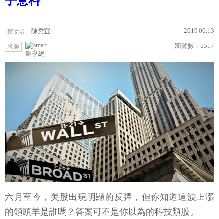
乎意料
2019.06.13
陳秀宜
撰文者
瀏覽數：
5517
來源
鉅亨網
六月至今，美股出現明顯的反彈，但你知道這波上漲
的領頭羊是誰嗎？答案可不是你以為的科技類股。