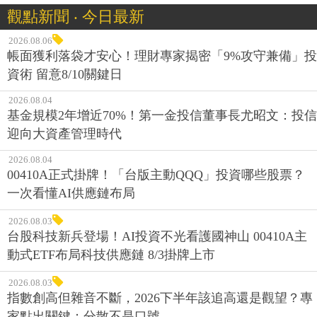
觀點新聞 ‧ 今日最新
2026.08.06
帳面獲利落袋才安心！理財專家揭密「9%攻守兼備」投
資術 留意8/10關鍵日
2026.08.04
基金規模2年增近70%！第一金投信董事長尤昭文：投信
迎向大資產管理時代
2026.08.04
00410A正式掛牌！「台版主動QQQ」投資哪些股票？
一次看懂AI供應鏈布局
2026.08.03
台股科技新兵登場！AI投資不光看護國神山 00410A主
動式ETF布局科技供應鏈 8/3掛牌上市
2026.08.03
指數創高但雜音不斷，2026下半年該追高還是觀望？專
家點出關鍵：分散不是口號