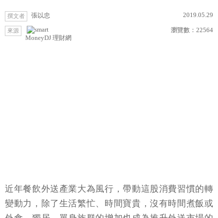
2019.05.29
張以忠
撰文者
瀏覽數：
22564
來源
MoneyDJ 理財網
近年餐飲外送產業大為風行，帶動這股消費習慣的轉
變動力，除了生活繁忙、時間寶貴，沒有時間煮飯或