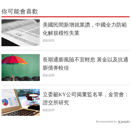
你可能會喜歡
美國民間新增就業讚，中國全力防範
化解規模性失業
觀點新聞
長期通膨風險不宜輕忽 黃金以及抗通
膨債券較佳
觀點新聞
立委籲KY公司揭董監名單，金管會：
證交所研究
觀點新聞
Recommended by