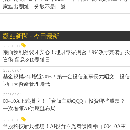
家點出關鍵：分散不是口號
觀點新聞 ‧ 今日最新
2026.08.06
帳面獲利落袋才安心！理財專家揭密「9%攻守兼備」投
資術 留意8/10關鍵日
2026.08.04
基金規模2年增近70%！第一金投信董事長尤昭文：投信
迎向大資產管理時代
2026.08.04
00410A正式掛牌！「台版主動QQQ」投資哪些股票？
一次看懂AI供應鏈布局
2026.08.03
台股科技新兵登場！AI投資不光看護國神山 00410A主