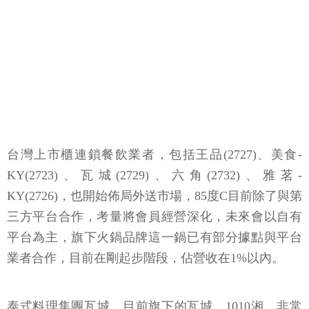
台灣上市櫃連鎖餐飲業者，包括王品(2727)、美食-
KY(2723)、瓦城(2729)、六角(2732)、雅茗-
KY(2726)，也開始佈局外送市場，85度C目前除了與第
三方平台合作，考量將會員經營深化，未來會以自有
平台為主，旗下火鍋品牌這一鍋已有部分據點與平台
業者合作，目前在剛起步階段，佔營收在1%以內。
泰式料理集團瓦城，目前旗下的瓦城、1010湘、非常