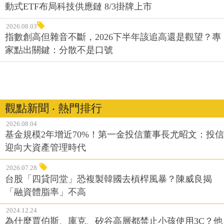
動式ETF布局科技供應鏈 8/3掛牌上市
2026.08.03
指數創高但雜音不斷，2026下半年該追高還是觀望？專
家點出關鍵：分散不是口號
觀點新聞 ‧ 熱門排行
2026.08.04
基金規模2年增近70%！第一金投信董事長尤昭文：投信
迎向大資產管理時代
2026.07.28
台股「四貸同堂」恐複製韓國去槓桿風暴？陳威良揭
「融資體脂率」不高
2024.12.24
為什麼賈伯斯、庫克、矽谷高層都禁止小孩使用3C？他