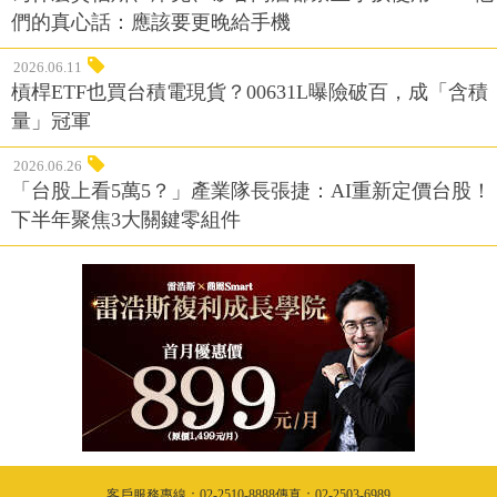
們的真心話：應該要更晚給手機
2026.06.11
槓桿ETF也買台積電現貨？00631L曝險破百，成「含積
量」冠軍
2026.06.26
「台股上看5萬5？」產業隊長張捷：AI重新定價台股！
下半年聚焦3大關鍵零組件
客戶服務專線：02-2510-8888傳真：02-2503-6989