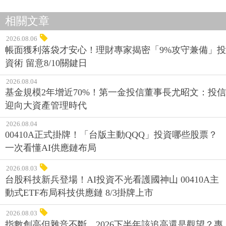
相關文章
2026.08.06
帳面獲利落袋才安心！理財專家揭密「9%攻守兼備」投
資術 留意8/10關鍵日
2026.08.04
基金規模2年增近70%！第一金投信董事長尤昭文：投信
迎向大資產管理時代
2026.08.04
00410A正式掛牌！「台版主動QQQ」投資哪些股票？
一次看懂AI供應鏈布局
2026.08.03
台股科技新兵登場！AI投資不光看護國神山 00410A主
動式ETF布局科技供應鏈 8/3掛牌上市
2026.08.03
指數創高但雜音不斷，2026下半年該追高還是觀望？專