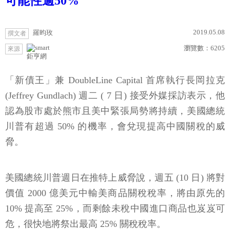
可能性逾50%
2019.05.08
羅昀玫
撰文者
瀏覽數：
6205
來源
鉅亨網
「新債王」兼 DoubleLine Capital 首席執行長岡拉克
(Jeffrey Gundlach) 週二 ( 7 日) 接受外媒採訪表示，他
認為股市處於熊市且美中緊張局勢將持續，美國總統
川普有超過 50% 的機率，會兌現提高中國關稅的威
脅。
美國總統川普週日在推特上威脅說，週五 (10 日) 將對
價值 2000 億美元中輸美商品關稅稅率，將由原先的
10% 提高至 25%，而剩餘未稅中國進口商品也岌岌可
危，很快地將祭出最高 25% 關稅稅率。