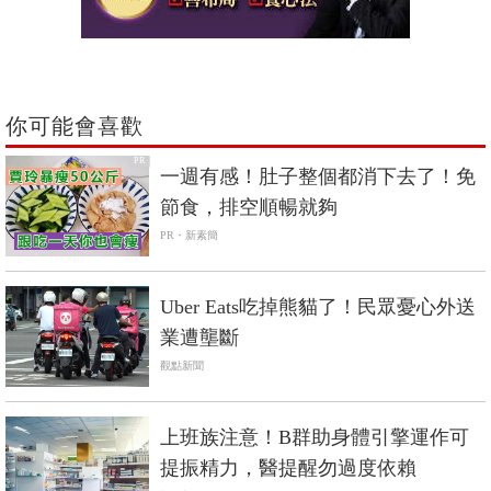
你可能會喜歡
PR
一週有感！肚子整個都消下去了！免
節食，排空順暢就夠
PR・新素簡
Uber Eats吃掉熊貓了！民眾憂心外送
業遭壟斷
觀點新聞
上班族注意！B群助身體引擎運作可
提振精力，醫提醒勿過度依賴