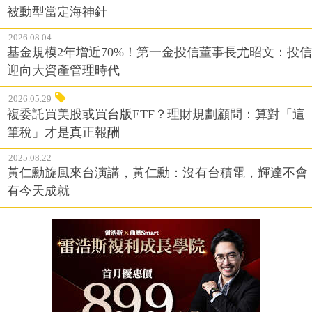
被動型當定海神針
2026.08.04
基金規模2年增近70%！第一金投信董事長尤昭文：投信
迎向大資產管理時代
2026.05.29
複委託買美股或買台版ETF？理財規劃顧問：算對「這
筆稅」才是真正報酬
2025.08.22
黃仁勳旋風來台演講，黃仁勳：沒有台積電，輝達不會
有今天成就