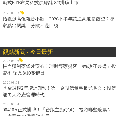
動式ETF布局科技供應鏈 8/3掛牌上市
2026.08.03
指數創高但雜音不斷，2026下半年該追高還是觀望？專
家點出關鍵：分散不是口號
觀點新聞 ‧ 今日最新
2026.08.06
帳面獲利落袋才安心！理財專家揭密「9%攻守兼備」投
資術 留意8/10關鍵日
2026.08.04
基金規模2年增近70%！第一金投信董事長尤昭文：投信
迎向大資產管理時代
2026.08.04
00410A正式掛牌！「台版主動QQQ」投資哪些股票？