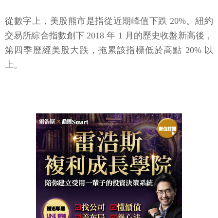
從數字上，美股熊市是指從近期峰值下跌 20%。紐約
交易所綜合指數創下 2018 年 1 月的歷史收盤新高後，
第四季歷經美股大跌，拖累該指標低於高點 20% 以
上。