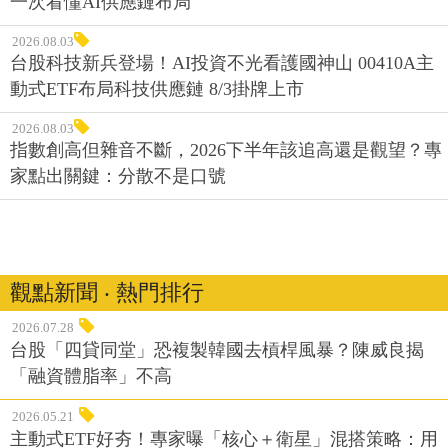
一次看懂AI供應鏈布局
2026.08.03
台股科技新兵登場！AI投資不光看護國神山 00410A主
動式ETF布局科技供應鏈 8/3掛牌上市
2026.08.03
指數創高但雜音不斷，2026下半年該追高還是觀望？專
家點出關鍵：分散不是口號
觀點新聞 ‧ 熱門排行
2026.07.28
台股「四貸同堂」恐複製韓國去槓桿風暴？陳威良揭
「融資體脂率」不高
2026.05.21
主動式ETF好夯！專家曝「核心＋衛星」混搭策略：用