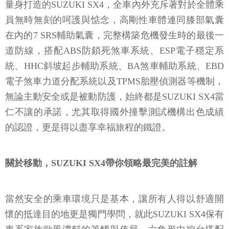
量身打造的SUZUKI SX4，全車內外充斥著對於全體乘
員無時無刻的呵護與惦念，高剛性車體連同膝部氣囊
在內的7 SRS輔助氣囊，完整構築危機發生時的最後一
道防線，搭配ABS防鎖死煞車系統、ESP電子穩定系
統、HHC斜坡起步輔助系統、BA煞車輔助系統、EBD
電子煞車力道分配系統以及TPMS胎壓偵測器等機制，
無論主動安全或是被動防護，始終都是SUZUKI SX4當
仁不讓的承諾，尤其取得國外撞擊測試機構出色成績
的認證，更是得以盡享幸福旅程的鐵證。
關於移動，SUZUKI SX4帶你領略最完美的註解
當然安全的乘車環境只是基本，讓所有人得以舒適開
懷的抵達目的地更是獨門學問，就此SUZUKI SX4保有