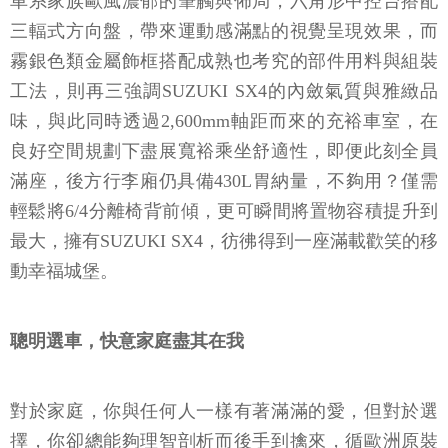
車系家族歐風濃郁的筆觸與佈局，六角形中控台搭配
三輻式方向盤，帶來運動感滿點的視覺呈現效果，而
霧銀色類金屬飾框搭配成熟也考究的部件用料與組裝
工法，則再三強調SUZUKI SX4的內斂氣質與雅緻品
味，與此同時透過2,600mm軸距而來的充裕車室，在
良好空間規劃下盡展寬裕乘坐舒適性，即便此刻全員
滿座，後方行李廂仍具備430L胃納量，不夠用？僅需
輕鬆將6/4分離椅背前傾，更可瞬間將置物容積提升到
最大，擁有SUZUKI SX4，彷彿得到一座滿載歡笑的移
動幸福城堡。
聰明選車，快意家庭盡其在我
對於家庭，你與任何人一樣有著滿滿的愛，但對於選
擇，你卻總能夠理智剖析而後手到擒來，循歐洲原裝