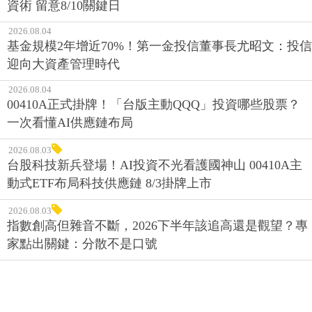
資術 留意8/10關鍵日
2026.08.04
基金規模2年增近70%！第一金投信董事長尤昭文：投信
迎向大資產管理時代
2026.08.04
00410A正式掛牌！「台版主動QQQ」投資哪些股票？
一次看懂AI供應鏈布局
2026.08.03
台股科技新兵登場！AI投資不光看護國神山 00410A主
動式ETF布局科技供應鏈 8/3掛牌上市
2026.08.03
指數創高但雜音不斷，2026下半年該追高還是觀望？專
家點出關鍵：分散不是口號