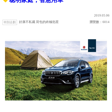
聰明家庭，智慧用車
2019.05.06
好康不私藏 荷包的終極剋星
瀏覽數：
6014
特別企劃