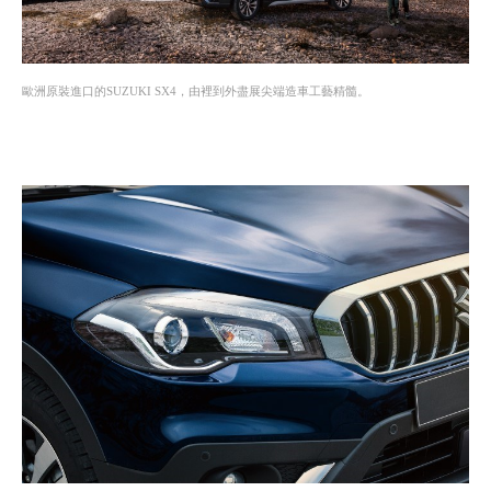
歐洲原裝進口的SUZUKI SX4，由裡到外盡展尖端造車工藝精髓。