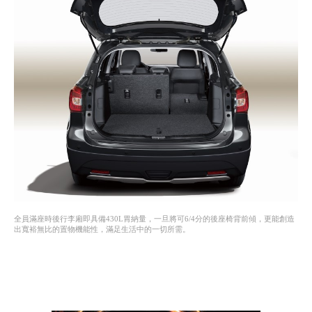
全員滿座時後行李廂即具備430L胃納量，一旦將可6/4分的後座椅背前傾，更能創造
出寬裕無比的置物機能性，滿足生活中的一切所需。