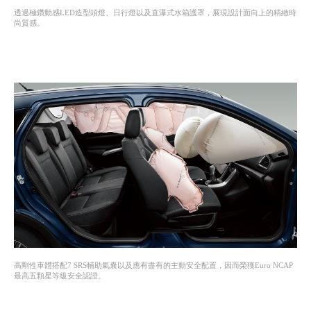
透過極鑽動感LED造型頭燈、日行燈以及直瀑式水箱護罩，展現設計面向上的精緻時
尚質感。
高剛性車體搭配7 SRS輔助氣囊以及應有盡有的主動安全配置，因而榮獲Euro NCAP
最高五顆星等級安全認證。