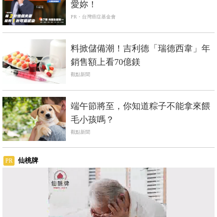
愛妳！
PR・台灣癌症基金會
料掀儲備潮！吉利德「瑞德西韋」年
銷售額上看70億鎂
觀點新聞
端午節將至，你知道粽子不能拿來餵
毛小孩嗎？
觀點新聞
仙桃牌
PR