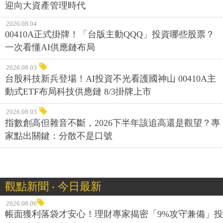
迎向大資產管理時代
2026.08.04
00410A正式掛牌！「台版主動QQQ」投資哪些股票？
一次看懂AI供應鏈布局
2026.08.03
台股科技新兵登場！AI投資不光看護國神山 00410A主
動式ETF布局科技供應鏈 8/3掛牌上市
2026.08.03
指數創高但雜音不斷，2026下半年該追高還是觀望？專
家點出關鍵：分散不是口號
觀點新聞 ‧ 今日最新
2026.08.06
帳面獲利落袋才安心！理財專家揭密「9%攻守兼備」投