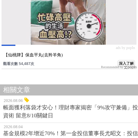
ads by popIn
【仙桃牌】保血平丸(去羚羊角)
深入了解
觀看次數 54,487次
Recommended by
相關文章
2026.08.06
帳面獲利落袋才安心！理財專家揭密「9%攻守兼備」投
資術 留意8/10關鍵日
2026.08.04
基金規模2年增近70%！第一金投信董事長尤昭文：投信