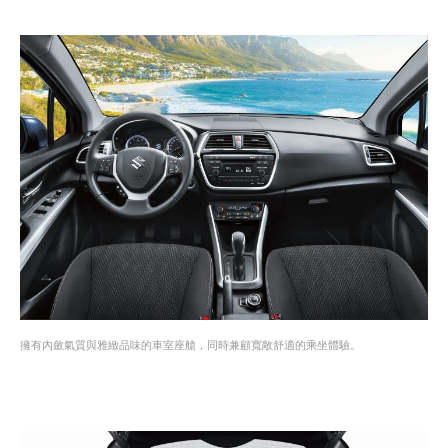
擁有內斂氣質與雅緻品味的車室座艙，同時兼顧寬敞舒適的乘坐體驗。