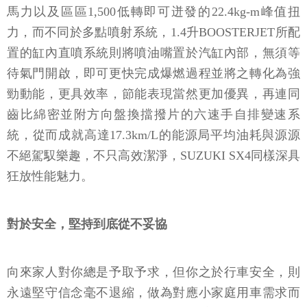
馬力以及區區1,500低轉即可迸發的22.4kg-m峰值扭
力，而不同於多點噴射系統，1.4升BOOSTERJET所配
置的缸內直噴系統則將噴油嘴置於汽缸內部，無須等
待氣門開啟，即可更快完成爆燃過程並將之轉化為強
勁動能，更具效率，節能表現當然更加優異，再連同
齒比綿密並附方向盤換擋撥片的六速手自排變速系
統，從而成就高達17.3km/L的能源局平均油耗與源源
不絕駕馭樂趣，不只高效潔淨，SUZUKI SX4同樣深具
狂放性能魅力。
對於安全，堅持到底從不妥協
向來家人對你總是予取予求，但你之於行車安全，則
永遠堅守信念毫不退縮，做為對應小家庭用車需求而