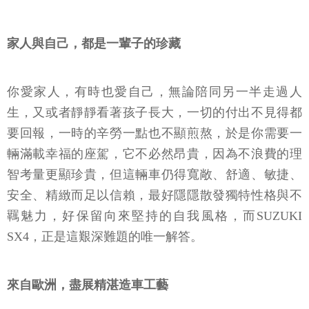
家人與自己，都是一輩子的珍藏
你愛家人，有時也愛自己，無論陪同另一半走過人
生，又或者靜靜看著孩子長大，一切的付出不見得都
要回報，一時的辛勞一點也不顯煎熬，於是你需要一
輛滿載幸福的座駕，它不必然昂貴，因為不浪費的理
智考量更顯珍貴，但這輛車仍得寬敞、舒適、敏捷、
安全、精緻而足以信賴，最好隱隱散發獨特性格與不
羈魅力，好保留向來堅持的自我風格，而SUZUKI
SX4，正是這艱深難題的唯一解答。
來自歐洲，盡展精湛造車工藝