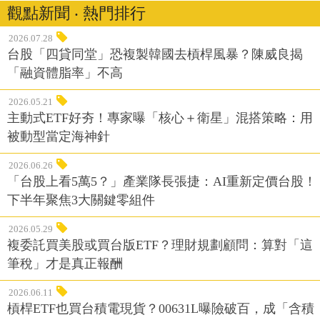
觀點新聞 ‧ 熱門排行
2026.07.28
台股「四貸同堂」恐複製韓國去槓桿風暴？陳威良揭
「融資體脂率」不高
2026.05.21
主動式ETF好夯！專家曝「核心＋衛星」混搭策略：用
被動型當定海神針
2026.06.26
「台股上看5萬5？」產業隊長張捷：AI重新定價台股！
下半年聚焦3大關鍵零組件
2026.05.29
複委託買美股或買台版ETF？理財規劃顧問：算對「這
筆稅」才是真正報酬
2026.06.11
槓桿ETF也買台積電現貨？00631L曝險破百，成「含積