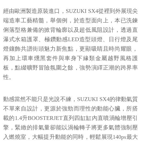
經由歐洲製造原裝進口，SUZUKI SX4從裡到外展現尖
端造車工藝精髓，舉個例，於造型面向上，本已洗鍊
俐落型格兼備的掀背輪廓以及超低風阻設計，透過直
瀑式水箱護罩、極鑽動感LED造型頭燈、日行燈及尾
燈鑲飾共譜街頭魅力新焦點，更顯吸睛且時尚耀眼，
再加上環車燻黑套件與車身下緣類金屬越野風格護
板，點綴曠野冒險氛圍之餘，強勢演繹正潮的跨界率
性。
動感當然不能只是光說不練，SUZUKI SX4的律動氣質
不單來自設計，更源於強勁而理性的動能心臟，所搭
載的1.4升BOOSTERJET直列四缸缸內直噴渦輪增壓引
擎，緊緻的排氣量卻能以渦輪轉子將更多氣體強制壓
入燃燒室，大幅提升動能的同時，輕鬆展現140ps最大