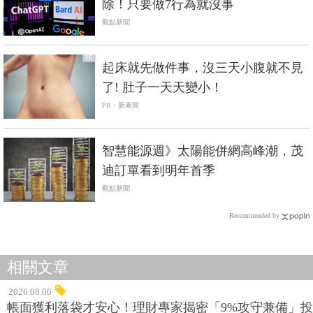
除！只要做7行為就沒事
觀點新聞
PR
起床就先做件事，沒三天小腹就不見
了! 肚子一天天變小！
PR・新素簡
智慧能源週》太陽能併網高峰潮，茂
迪訂單看到明年首季
觀點新聞
Recommended by
相關文章
2026.08.06
帳面獲利落袋才安心！理財專家揭密「9%攻守兼備」投