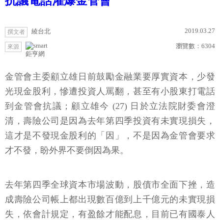
抗議電話灌爆金管會
2019.03.27
綾台北
撰文者
瀏覽數：
6304
來源
鉅亨網
金管會主委顧立雄日前鼓勵金融業要厚實資本，少發
光現金股利，慘遭投資人罵翻，甚至有小股東打電話
到金管會抗議；顧立雄今 (27) 日於立法院財委會澄
清，壽險公司是因為去年第四季投資有未實現損失，
這才是不發現金股利的「因」，不是因為金管會要求
才不發，盼外界不要倒因為果。
去年第四季全球資本市場波動，股債市全面下挫，造
成壽險公司帳上都出現數百億到上千億元的未實現損
失，依會計規定，有盈餘才能配息，目前已有國泰人