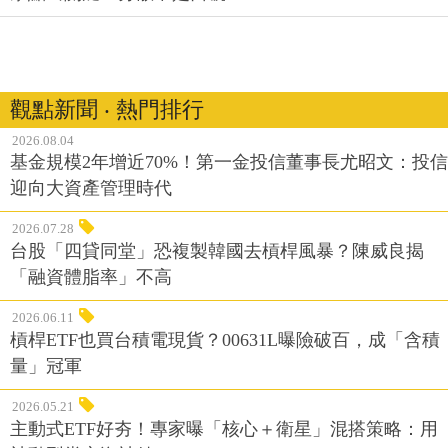
觀點新聞 ‧ 熱門排行
2026.08.04
基金規模2年增近70%！第一金投信董事長尤昭文：投信
迎向大資產管理時代
2026.07.28
台股「四貸同堂」恐複製韓國去槓桿風暴？陳威良揭
「融資體脂率」不高
2026.06.11
槓桿ETF也買台積電現貨？00631L曝險破百，成「含積
量」冠軍
2026.05.21
主動式ETF好夯！專家曝「核心＋衛星」混搭策略：用