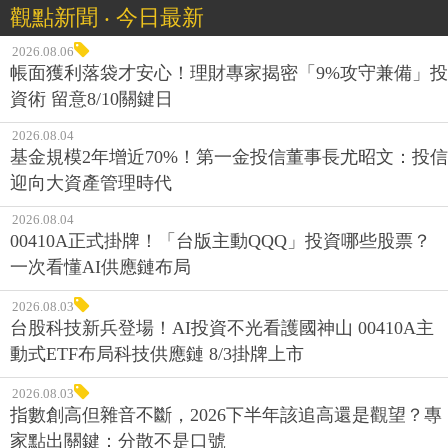
觀點新聞 ‧ 今日最新
2026.08.06
帳面獲利落袋才安心！理財專家揭密「9%攻守兼備」投
資術 留意8/10關鍵日
2026.08.04
基金規模2年增近70%！第一金投信董事長尤昭文：投信
迎向大資產管理時代
2026.08.04
00410A正式掛牌！「台版主動QQQ」投資哪些股票？
一次看懂AI供應鏈布局
2026.08.03
台股科技新兵登場！AI投資不光看護國神山 00410A主
動式ETF布局科技供應鏈 8/3掛牌上市
2026.08.03
指數創高但雜音不斷，2026下半年該追高還是觀望？專
家點出關鍵：分散不是口號