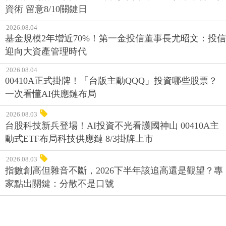
資術 留意8/10關鍵日
2026.08.04
基金規模2年增近70%！第一金投信董事長尤昭文：投信
迎向大資產管理時代
2026.08.04
00410A正式掛牌！「台版主動QQQ」投資哪些股票？
一次看懂AI供應鏈布局
2026.08.03
台股科技新兵登場！AI投資不光看護國神山 00410A主
動式ETF布局科技供應鏈 8/3掛牌上市
2026.08.03
指數創高但雜音不斷，2026下半年該追高還是觀望？專
家點出關鍵：分散不是口號