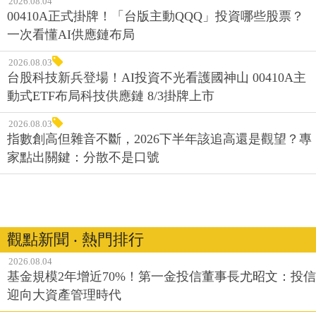
2026.08.04
00410A正式掛牌！「台版主動QQQ」投資哪些股票？
一次看懂AI供應鏈布局
2026.08.03
台股科技新兵登場！AI投資不光看護國神山 00410A主
動式ETF布局科技供應鏈 8/3掛牌上市
2026.08.03
指數創高但雜音不斷，2026下半年該追高還是觀望？專
家點出關鍵：分散不是口號
觀點新聞 ‧ 熱門排行
2026.08.04
基金規模2年增近70%！第一金投信董事長尤昭文：投信
迎向大資產管理時代