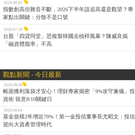
2026.08.03
指數創高但雜音不斷，2026下半年該追高還是觀望？專
家點出關鍵：分散不是口號
2026.07.28
台股「四貸同堂」恐複製韓國去槓桿風暴？陳威良揭
「融資體脂率」不高
觀點新聞 ‧ 今日最新
2026.08.06
帳面獲利落袋才安心！理財專家揭密「9%攻守兼備」投
資術 留意8/10關鍵日
2026.08.04
基金規模2年增近70%！第一金投信董事長尤昭文：投信
迎向大資產管理時代