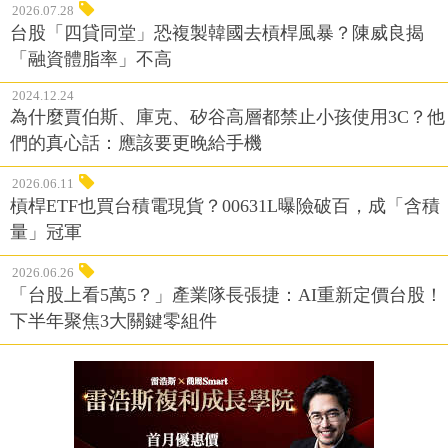
2026.07.28
台股「四貸同堂」恐複製韓國去槓桿風暴？陳威良揭
「融資體脂率」不高
2024.12.24
為什麼賈伯斯、庫克、矽谷高層都禁止小孩使用3C？他
們的真心話：應該要更晚給手機
2026.06.11
槓桿ETF也買台積電現貨？00631L曝險破百，成「含積
量」冠軍
2026.06.26
「台股上看5萬5？」產業隊長張捷：AI重新定價台股！
下半年聚焦3大關鍵零組件