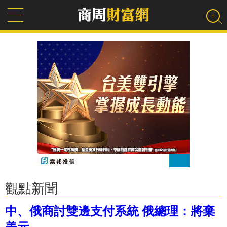
觀點新聞
中、俄商討雙邊支付系統 俄總理：將棄