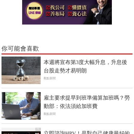
你可能會喜歡
本週將宣布第3度大幅升息，升息後
台股走勢才易明朗
觀點新聞
雇主要求提早到班準備算加班嗎？勞
動部：依法須給加班費
觀點新聞
PR
立即諮詢HPV！是對自己健康最好的