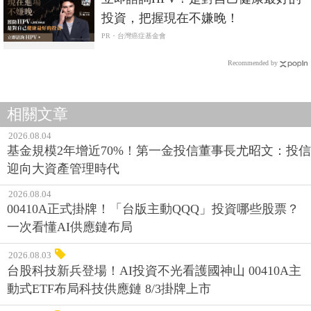
投資，把握現在不嫌晚！
PR・台灣癌症基金會
Recommended by
相關文章
2026.08.04
基金規模2年增近70%！第一金投信董事長尤昭文：投信
迎向大資產管理時代
2026.08.04
00410A正式掛牌！「台版主動QQQ」投資哪些股票？
一次看懂AI供應鏈布局
2026.08.03
台股科技新兵登場！AI投資不光看護國神山 00410A主
動式ETF布局科技供應鏈 8/3掛牌上市