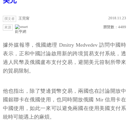
美元
2018.11.23
王莞甯
撰文者
瀏覽數：
4489
來源
鉅亨網
據外媒報導，俄國總理 Dmitry Medvedev 訪問中國時
表示，正和中國討論啟用新的跨境貿易支付系統，透
過人民幣及俄國盧布支付交易，避開美元箝制所帶來
的貿易限制。
他也指出，除了雙邊貨幣交易，兩國也在討論開放中
國銀聯卡在俄國使用，也同時開放俄國 Mir 信用卡在
中國使用，如此一來可以避免兩國在使用美國支付系
統時可能遇上的麻煩。