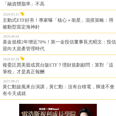
「融資體脂率」不高
2026.05.21
主動式ETF好夯！專家曝「核心＋衛星」混搭策略：用
被動型當定海神針
2026.08.04
基金規模2年增近70%！第一金投信董事長尤昭文：投信
迎向大資產管理時代
2026.05.29
複委託買美股或買台版ETF？理財規劃顧問：算對「這
筆稅」才是真正報酬
2025.08.22
黃仁勳旋風來台演講，黃仁勳：沒有台積電，輝達不會
有今天成就