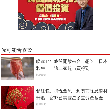
你可能會喜歡
睽違14年終於開放來台！想吃「日本
和牛」，這二家超市買得到
觀點新聞
領紅包、拚現金流！封關前除息題材
升溫 富邦台美雙星多重資產基金成
焦點
觀點新聞