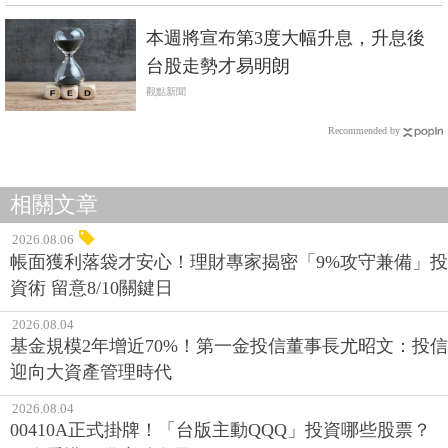
本週將宣布第3度大幅升息，升息後
台股走勢才易明朗
觀點新聞
Recommended by
相關文章
2026.08.06
帳面獲利落袋才安心！理財專家揭密「9%攻守兼備」投
資術 留意8/10關鍵日
2026.08.04
基金規模2年增近70%！第一金投信董事長尤昭文：投信
迎向大資產管理時代
2026.08.04
00410A正式掛牌！「台版主動QQQ」投資哪些股票？