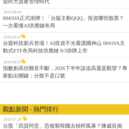
迎向大資產管理時代
2026.08.04
00410A正式掛牌！「台版主動QQQ」投資哪些股票？
一次看懂AI供應鏈布局
2026.08.03
台股科技新兵登場！AI投資不光看護國神山 00410A主
動式ETF布局科技供應鏈 8/3掛牌上市
2026.08.03
指數創高但雜音不斷，2026下半年該追高還是觀望？專
家點出關鍵：分散不是口號
觀點新聞 ‧ 熱門排行
2026.07.28
台股「四貸同堂」恐複製韓國去槓桿風暴？陳威良揭