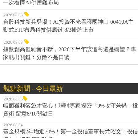
一次看懂AI供應鏈布局
2026.08.03
台股科技新兵登場！AI投資不光看護國神山 00410A主
動式ETF布局科技供應鏈 8/3掛牌上市
2026.08.03
指數創高但雜音不斷，2026下半年該追高還是觀望？專
家點出關鍵：分散不是口號
觀點新聞 ‧ 今日最新
2026.08.06
帳面獲利落袋才安心！理財專家揭密「9%攻守兼備」投
資術 留意8/10關鍵日
2026.08.04
基金規模2年增近70%！第一金投信董事長尤昭文：投信