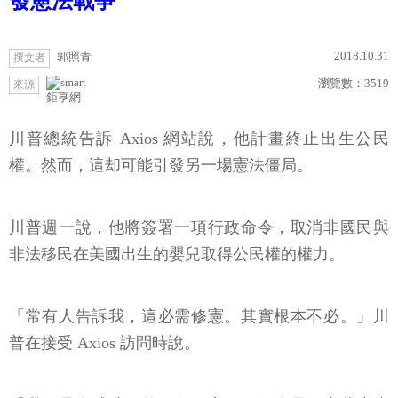
發憲法戰爭
2018.10.31
郭照青
撰文者
瀏覽數：
3519
來源
鉅亨網
川普總統告訴 Axios 網站說，他計畫終止出生公民
權。然而，這却可能引發另一場憲法僵局。
川普週一說，他將簽署一項行政命令，取消非國民與
非法移民在美國出生的嬰兒取得公民權的權力。
「常有人告訴我，這必需修憲。其實根本不必。」川
普在接受 Axios 訪問時說。