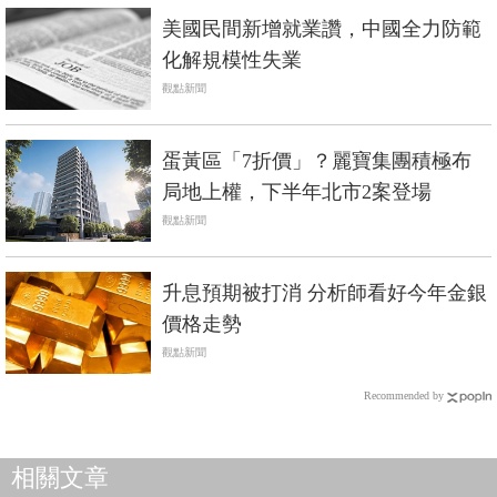
美國民間新增就業讚，中國全力防範
化解規模性失業
觀點新聞
蛋黃區「7折價」？麗寶集團積極布
局地上權，下半年北市2案登場
觀點新聞
升息預期被打消 分析師看好今年金銀
價格走勢
觀點新聞
Recommended by
相關文章