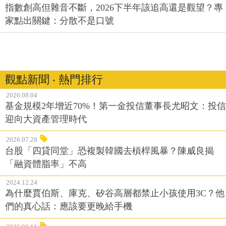
指數創高但雜音不斷，2026下半年該追高還是觀望？專
家點出關鍵：分散不是口號
觀點新聞 ‧ 熱門排行
2026.08.04
基金規模2年增近70%！第一金投信董事長尤昭文：投信
迎向大資產管理時代
2026.07.28
台股「四貸同堂」恐複製韓國去槓桿風暴？陳威良揭
「融資體脂率」不高
2024.12.24
為什麼賈伯斯、庫克、矽谷高層都禁止小孩使用3C？他
們的真心話：應該要更晚給手機