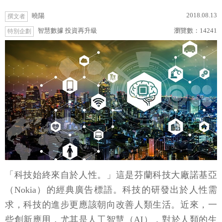
2018.08.13
曉陽
撰文者
智慧數據 投資再升級
瀏覽數：
14241
特別企劃
「科技始終來自於人性。」這是芬蘭科技大廠諾基亞
（Nokia）的經典廣告標語。科技的研發出於人性需
求，科技的進步更應該朝向改善人類生活。近來，一
些創新應用，尤其是人工智慧（AI），對於人類的生