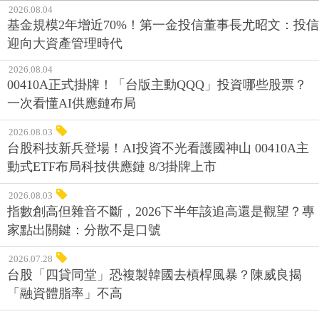
2026.08.04
基金規模2年增近70%！第一金投信董事長尤昭文：投信
迎向大資產管理時代
2026.08.04
00410A正式掛牌！「台版主動QQQ」投資哪些股票？
一次看懂AI供應鏈布局
2026.08.03
台股科技新兵登場！AI投資不光看護國神山 00410A主
動式ETF布局科技供應鏈 8/3掛牌上市
2026.08.03
指數創高但雜音不斷，2026下半年該追高還是觀望？專
家點出關鍵：分散不是口號
2026.07.28
台股「四貸同堂」恐複製韓國去槓桿風暴？陳威良揭
「融資體脂率」不高