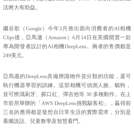
活將大有助益。
繼谷歌（Google）今年3月推出面向消費者的AI相機
Clips後，亞馬遜（Amazon）6月14日在美國開賣一款
專為開發者設計的AI相機DeepLens。兩者的售價都是
249美元。
亞馬遜的DeepLens具備辨識物件並分類的功能，還可
執行機器學習的訓練。這部相機可偵測人臉、貓狗，
並可辨識刷牙、搽口紅、彈吉他等 30 多種動作。在上
市前所舉辦的「AWS DeepLens挑戰駭客松」，贏得前
三名的應用都是發想自日常生活的實際需求，分別是
看圖說話、兒童教學及智慧看門。