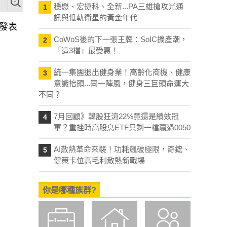
穩懋、宏捷科、全新...PA三雄搶攻光通
1
訊與低軌衛星的黃金年代
別發表
CoWoS後的下一張王牌：SoIC擴產潮，
2
「這3檔」最受惠！
統一集團退出健身業！高齡化商機、健康
3
意識抬頭...同一陣風，健身三巨頭命運大
不同？
7月回顧》韓股狂瀉22%竟還是績效冠
4
軍？重挫時高股息ETF只剩一檔贏過0050
AI散熱革命來襲！功耗飆破極限，奇鋐、
5
健策卡位高毛利散熱新戰場
你是哪種族群?