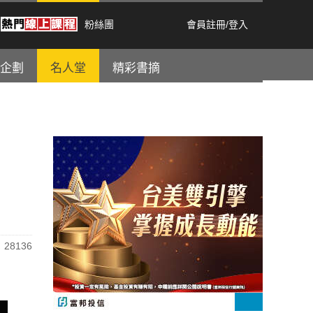
粉絲團
會員註冊
/
登入
企劃
名人堂
精彩書摘
28136