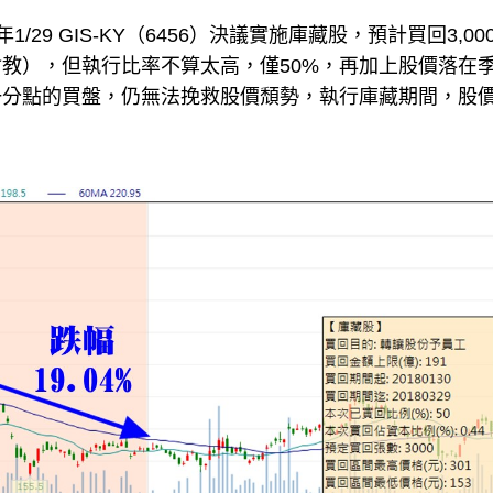
1/29 GIS-KY（6456）決議實施庫藏股，預計買回3,00
教），但執行比率不算太高，僅50%，再加上股價落在
一分點的買盤，仍無法挽救股價頹勢，執行庫藏期間，股