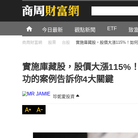
ETF
今日最新
觀點新聞
致
商周財富網
股票
台股
實施庫藏股，股價大漲115%！如
實施庫藏股，股價大漲115%
功的案例告訴你4大關鍵
珍妮愛投資