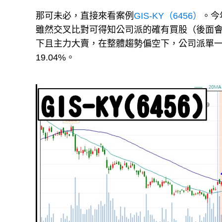
那可未必，直接來看案例
GIS-KY（6456）
。今年
雖然交叉比對可得知公司派的確有買股（後面會
下且主力大賣，在整體趨勢偏空下，公司派單
19.04%。