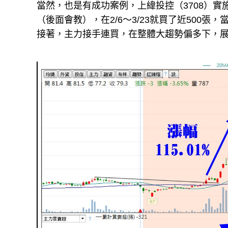
當然，也是有成功案例，上緯投控（3708）實施
（後面會教），在2/6～3/23就買了近500
接著，主力接手連買，在整體大趨勢偏多下，展開