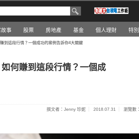
富故事
股票
房地產
基金
個人理財
特別
何賺到這段行情？一個成功的案例告訴你4大關鍵
！如何賺到這段行情？一個成
撰文者：Jenny 珍妮
2018.07.31
瀏覽數：