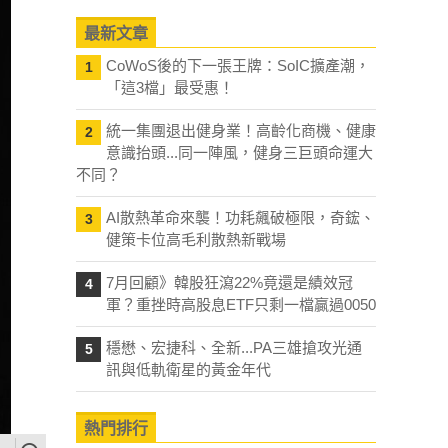
最新文章
CoWoS後的下一張王牌：SoIC擴產潮，
1
「這3檔」最受惠！
統一集團退出健身業！高齡化商機、健康
2
意識抬頭...同一陣風，健身三巨頭命運大
不同？
AI散熱革命來襲！功耗飆破極限，奇鋐、
3
健策卡位高毛利散熱新戰場
7月回顧》韓股狂瀉22%竟還是績效冠
4
軍？重挫時高股息ETF只剩一檔贏過0050
穩懋、宏捷科、全新...PA三雄搶攻光通
5
訊與低軌衛星的黃金年代
熱門排行