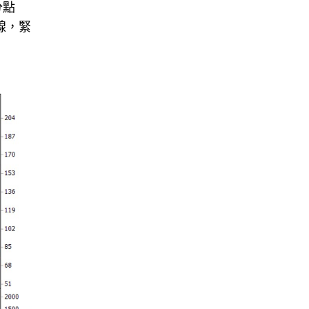
分點
線，緊