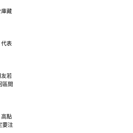
於庫藏
，代表
朋友若
回區間
、高點
定要注