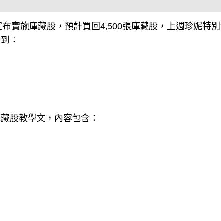
宣布實施庫藏股，預計買回4,500張庫藏股，上週珍妮特
問到：
庫藏股教學文，內容包含：