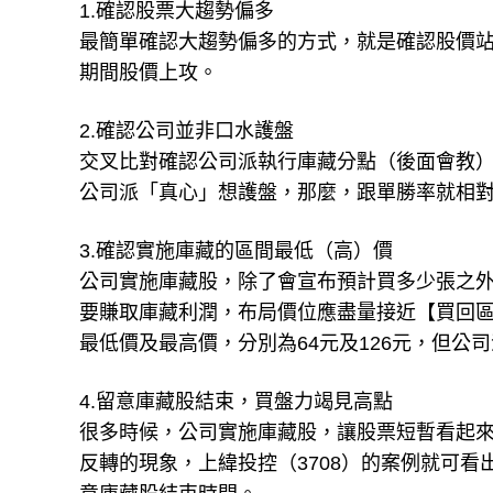
1.確認股票大趨勢偏多
最簡單確認大趨勢偏多的方式，就是確認股價
期間股價上攻。
2.確認公司並非口水護盤
交叉比對確認公司派執行庫藏分點（後面會教
公司派「真心」想護盤，那麼，跟單勝率就相
3.確認實施庫藏的區間最低（高）價
公司實施庫藏股，除了會宣布預計買多少張之
要賺取庫藏利潤，布局價位應盡量接近【買回區
最低價及最高價，分別為64元及126元，但公
4.留意庫藏股結束，買盤力竭見高點
很多時候，公司實施庫藏股，讓股票短暫看起
反轉的現象，上緯投控（3708）的案例就可