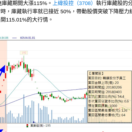
庫藏期間大漲115%。
上緯投控（3708）
執行庫藏股的
張，當時，庫藏執行率就已接近 50%，帶動股價突破下降壓力
115.01%的大行情。