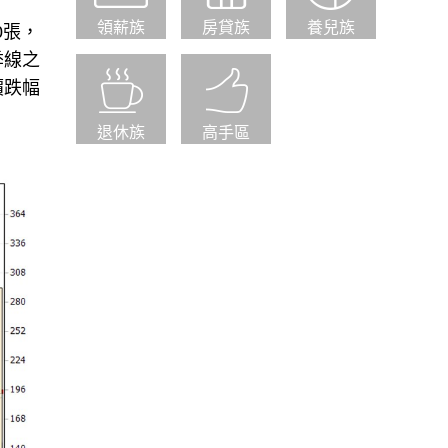
領薪族
房貸族
養兒族
0張，
季線之
價跌幅
退休族
高手區