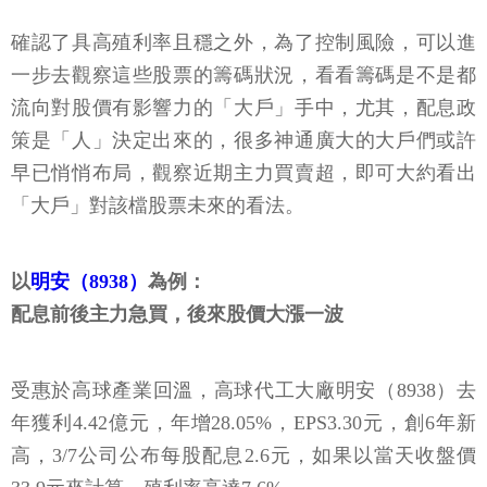
確認了具高殖利率且穩之外，為了控制風險，可以進
一步去觀察這些股票的籌碼狀況，看看籌碼是不是都
流向對股價有影響力的「大戶」手中，尤其，配息政
策是「人」決定出來的，很多神通廣大的大戶們或許
早已悄悄布局，觀察近期主力買賣超，即可大約看出
「大戶」對該檔股票未來的看法。
以
明安（8938）
為例：
配息前後主力急買，後來股價大漲一波
受惠於高球產業回溫，高球代工大廠明安（8938）去
年獲利4.42億元，年增28.05%，EPS3.30元，創6年新
高，3/7公司公布每股配息2.6元，如果以當天收盤價