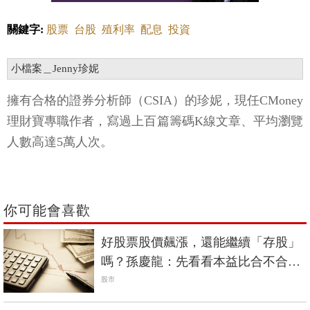
關鍵字:
股票
台股
殖利率
配息
投資
小檔案＿Jenny珍妮
擁有合格的證券分析師（CSIA）的珍妮，現任CMoney
理財寶專職作者，寫過上百篇籌碼K線文章、平均瀏覽
人數高達5萬人次。
你可能會喜歡
好股票股價飆漲，還能繼續「存股」
嗎？孫慶龍：先看看本益比合不合
理！
股市