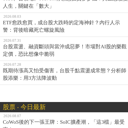
人生，關鍵在「數大」
2026.08.03
ETF愈跌愈買，成台股大跌時的定海神針？內行人示
警：背後暗藏死亡螺旋風險
2026.07.31
台股震盪、融資斷頭與當沖成惡夢！市場對AI股的樂觀
定價，恐比想像中脆弱
2026.07.28
既期待漲高又怕受傷害，台股千點震盪成常態？分析師
股添樂：用3方法降波動
股票 ‧ 今日最新
2026.08.07
CoWoS後的下一張王牌：SoIC擴產潮，「這3檔」最受