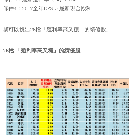
條件4：2017全年EPS > 最新現金股利
就可以挑出26檔「殖利率高又穩」的績優股。
26檔 「殖利率高又穩」的績優股