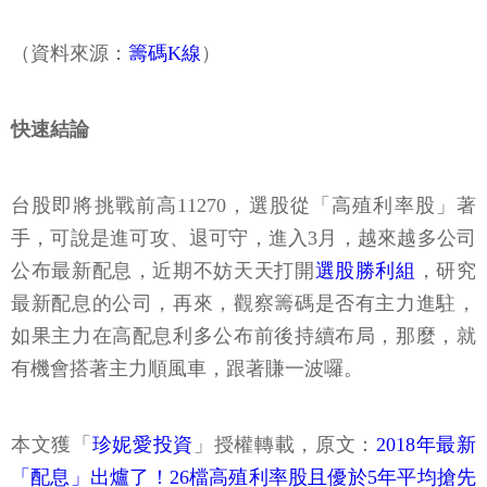
（資料來源：
籌碼K線
）
快速結論
台股即將挑戰前高11270，選股從「高殖利率股」著
手，可說是進可攻、退可守，進入3月，越來越多公司
公布最新配息，近期不妨天天打開
選股勝利組
，研究
最新配息的公司，再來，觀察籌碼是否有主力進駐，
如果主力在高配息利多公布前後持續布局，那麼，就
有機會搭著主力順風車，跟著賺一波囉。
本文獲「
珍妮愛投資
」授權轉載，原文：
2018年最新
「配息」出爐了！26檔高殖利率股且優於5年平均搶先