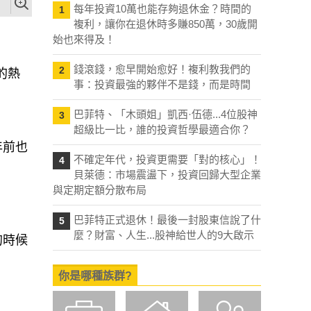
每年投資10萬也能存夠退休金？時間的
1
複利，讓你在退休時多賺850萬，30歲開
始也來得及！
錢滾錢，愈早開始愈好！複利教我們的
2
的熱
事：投資最強的夥伴不是錢，而是時間
巴菲特、「木頭姐」凱西·伍德...4位股神
3
超級比一比，誰的投資哲學最適合你？
年前也
不確定年代，投資更需要「對的核心」！
4
貝萊德：市場震盪下，投資回歸大型企業
與定期定額分散布局
。
巴菲特正式退休！最後一封股東信說了什
5
麼？財富、人生...股神給世人的9大啟示
的時候
你是哪種族群?