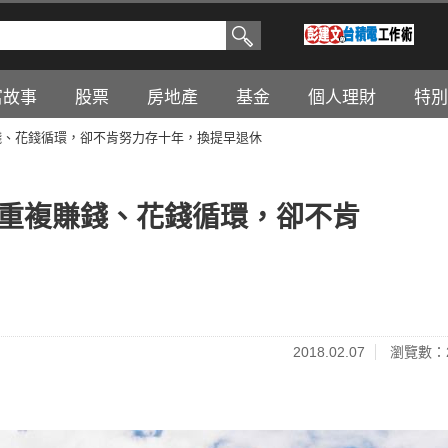
富故事
股票
房地產
基金
個人理財
特別
賺錢、花錢循環，卻不肯努力存十年，換提早退休
年重複賺錢、花錢循環，卻不肯
2018.02.07
瀏覽數：2