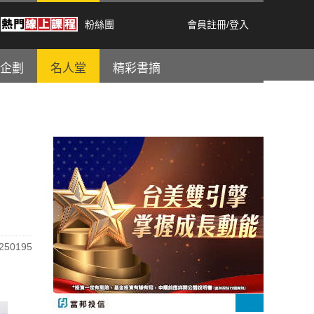
粉絲團
會員註冊
/
登入
企劃
名人堂
精彩書摘
50195