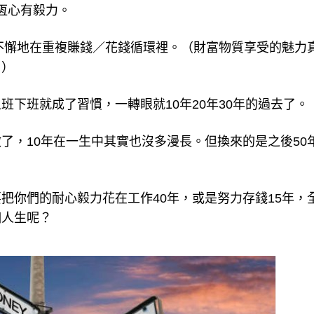
恆心有毅力。
力不懈地在重複賺錢／花錢循環裡。（財富物質享受的魅力
？）
下班就成了習慣，一轉眼就10年20年30年的過去了。
了，10年在一生中其實也沒多漫長。但換來的是之後50
把你們的耐心毅力花在工作40年，或是努力存錢15年，
個人生呢？