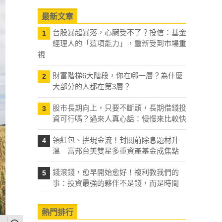
最新文章
台股暴起暴落，心臟受不了？投信：基金
1
經理人的「這項能力」，重新受到市場重
視
財富階梯6大階段，你在哪一層？為什麼
2
大部分的人都在第3層？
股市長期向上，只要不斷頭，長期借錢投
3
資可行嗎？過來人真心話：慢慢來比較快
領紅包、拚現金流！封關前除息題材升
4
溫 富邦台美雙星多重資產基金成焦點
錢滾錢，愈早開始愈好！複利教我們的
5
事：投資最強的夥伴不是錢，而是時間
熱門排行