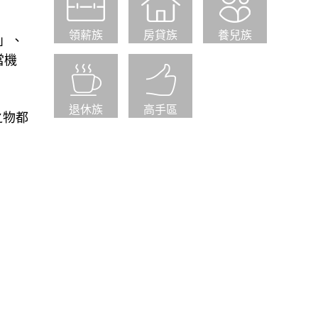
領薪族
房貸族
養兒族
」、
當機
退休族
高手區
之物都