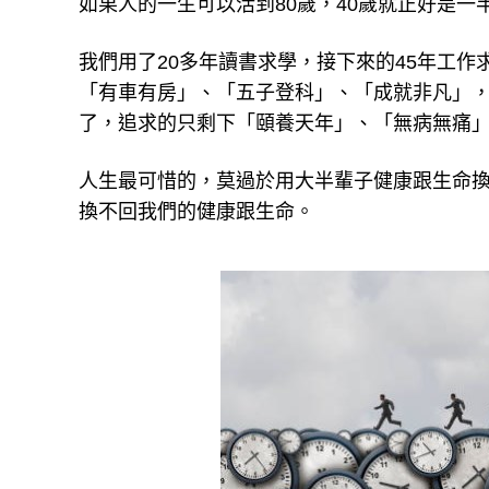
如果人的一生可以活到80歲，40歲就正好是一
我們用了20多年讀書求學，接下來的45年工作
「有車有房」、「五子登科」、「成就非凡」，
了，追求的只剩下「頤養天年」、「無病無痛
人生最可惜的，莫過於用大半輩子健康跟生命
換不回我們的健康跟生命。