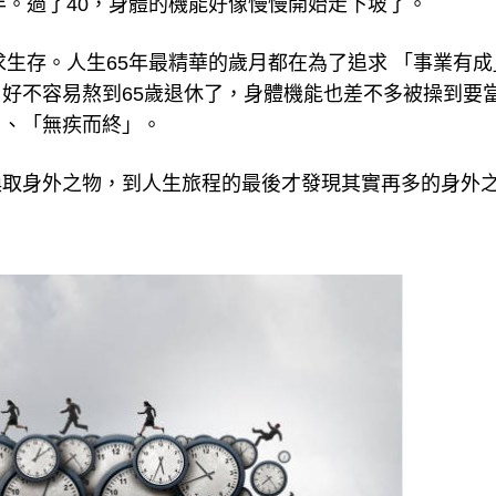
半。過了40，身體的機能好像慢慢開始走下坡了。
求生存。人生65年最精華的歲月都在為了追求 「事業有成
好不容易熬到65歲退休了，身體機能也差不多被操到要
」、「無疾而終」。
換取身外之物，到人生旅程的最後才發現其實再多的身外