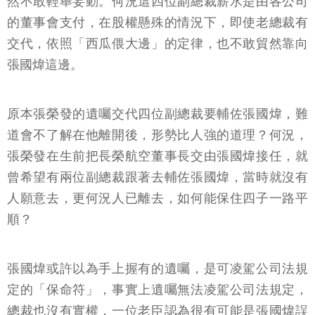
然不敢輕舉妄動。何況這四位副總裁薪水是由各公司
的董事會支付，在股權懸殊的情況下，即使老總裁有
交代，依照「西瓜偎大邊」的定律，也不敢貿然靠向
張國煒這邊。
原本張榮發的遺囑交代四位副總裁要輔佐張國煒，難
道會不了解在他離開後，形勢比人強的道理？何況，
張榮發在生前把長榮航空董事長交由張國煒接任，就
曾希望有兩位副總裁跟著去輔佐張國煒，當時就沒有
人願意去，更何況人已離去，如何能保住四子一路平
順？
張國煒或許以為手上握有的遺囑，是可凌駕公司法規
定的「保命符」，事實上遺囑無法凌駕公司法規定，
總裁也沒有實權，一位老臣認為很有可能是張國煒誤