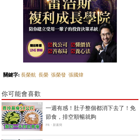
關鍵字:
長榮航
長榮
張榮發
張國煒
你可能會喜歡
PR
一週有感！肚子整個都消下去了！免
節食，排空順暢就夠
PR・新素簡