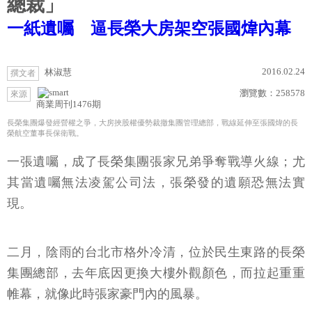
總裁」
一紙遺囑 逼長榮大房架空張國煒內幕
2016.02.24
林淑慧
撰文者
瀏覽數：
258578
來源
商業周刊1476期
長榮集團爆發經營權之爭，大房挾股權優勢裁撤集團管理總部，戰線延伸至張國煒的長
榮航空董事長保衛戰。
一張遺囑，成了長榮集團張家兄弟爭奪戰導火線；尤
其當遺囑無法凌駕公司法，張榮發的遺願恐無法實
現。
二月，陰雨的台北市格外冷清，位於民生東路的長榮
集團總部，去年底因更換大樓外觀顏色，而拉起重重
帷幕，就像此時張家豪門內的風暴。