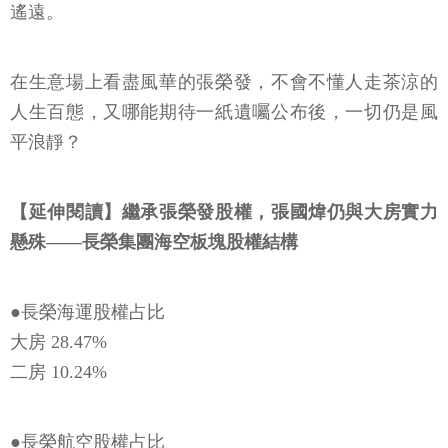
遙遠。
在生意場上看盡風華的張榮發，不會不懂人走茶涼的
人生百態，又哪能期待一紙遺囑公布後，一切仍是風
平浪靜？
【延伸閱讀】繼承張榮發股權，張國煒仍與大房實力
懸殊——長榮集團海空板塊股權結構
●長榮海運股權占比
大房 28.47%
二房 10.24%
●長榮航空股權占比