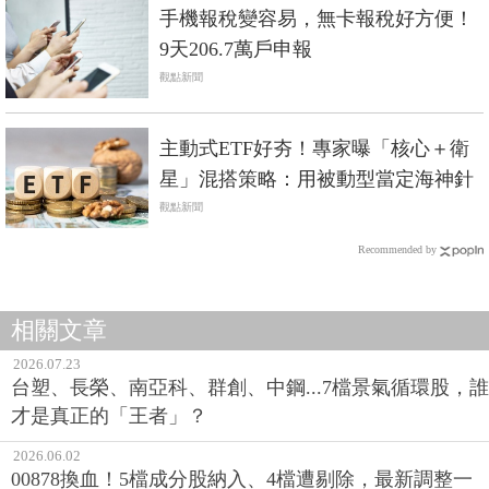
手機報稅變容易，無卡報稅好方便！
9天206.7萬戶申報
觀點新聞
主動式ETF好夯！專家曝「核心＋衛
星」混搭策略：用被動型當定海神針
觀點新聞
Recommended by
相關文章
2026.07.23
台塑、長榮、南亞科、群創、中鋼...7檔景氣循環股，誰
才是真正的「王者」？
2026.06.02
00878換血！5檔成分股納入、4檔遭剔除，最新調整一