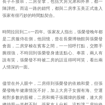
長子不接班，二房全拿，包括大房兄弟和外界，都一
陣譁然。而這一路的錯愕，都與二房李玉美正式進入
張家有很巧妙的時間點契合。
時間拉回到二○一四年。張家友人指出，張榮發晚年都
是二房服侍在側，他回憶，曾在長榮博物館與張榮發
會面，二房穿梭在賓客之間，一一招呼打點，交際手
腕很強，不時回到張榮發身邊送點心、奉茶，兩人有
說有笑，張榮發不時被二房的話逗得呵呵笑，看出兩
人情深的一面。
儘管在外人眼中，二房得到張榮發的依賴和愛，但張
榮發晚年健康情況不好，加上大房子女握有海、空運
相對多數的股權，二房和獨子張國煒的股權，連大房
總持股一半都不到，張家友人分析，這點讓二房始終