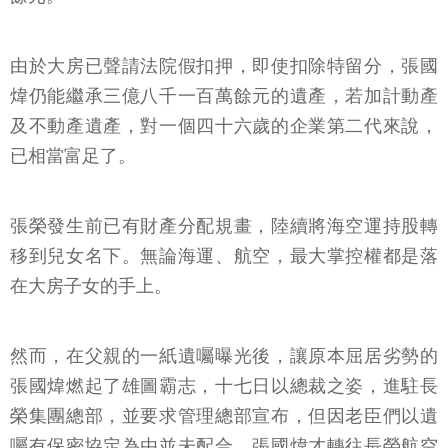
由於大房已聲請法院假扣押，即使扣除特留分，張國
煒仍能繼承三億八千一百萬餘元的遺產，若加計動產
及不動產遺產，對一個四十六歲的企業第二代來說，
已相當富足了。
張榮發生前已有財產分配規畫，陸續將海空運持股轉
移到兒女名下。無論海運、航空，最大掌控權都是落
在大房子女的手上。
然而，在父親的一紙遺囑曝光後，讓原本屈居劣勢的
張國煒燃起了雄圖霸志，十七日以總裁之姿，進駐長
榮集團總部，並要求管理總部宣布，但因老臣們以遺
囑有保密協定為由並未配合，張國煒才轉往長榮航空