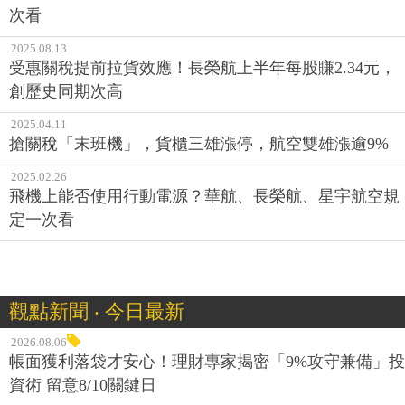
次看
2025.08.13
受惠關稅提前拉貨效應！長榮航上半年每股賺2.34元，
創歷史同期次高
2025.04.11
搶關稅「末班機」，貨櫃三雄漲停，航空雙雄漲逾9%
2025.02.26
飛機上能否使用行動電源？華航、長榮航、星宇航空規
定一次看
觀點新聞 ‧ 今日最新
2026.08.06
帳面獲利落袋才安心！理財專家揭密「9%攻守兼備」投
資術 留意8/10關鍵日