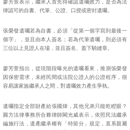
廖芳萱表示，繼承人首先得確認遺囑效力，是否為法
律認可的自書、代筆、公證、口授或密封遺囑。
張榮發遺囑若為自書，必須「從第一個字寫到最後一
個字」，並且由本人簽名；若為代筆遺囑，則必須有
三位以上見證人在場，並且簽名、蓋下騎縫章。
廖芳萱指出，從現階段曝光的遺囑看來，推測張榮發
因保密需求，未經民間或法院公證人的公證程序，很
容易讓家族繼承人之間，對遺囑效力產生爭執。
遺囑指定全部財產給張國煒，其他兄弟只能乾瞪眼？
圓方法律事務所合夥律師闕光威表示，依照民法繼承
編施行法，遺產繼承權有「特留分」規定，直系親屬