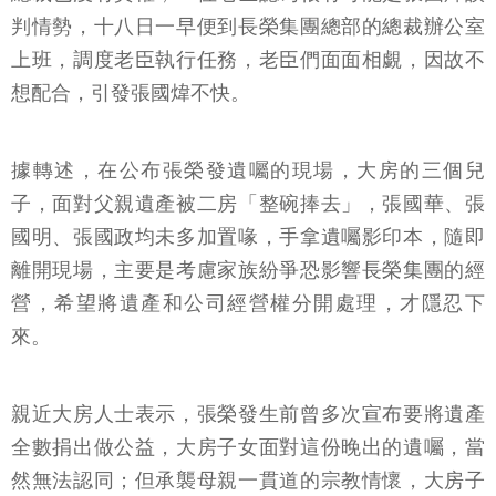
判情勢，十八日一早便到長榮集團總部的總裁辦公室
上班，調度老臣執行任務，老臣們面面相覷，因故不
想配合，引發張國煒不快。
據轉述，在公布張榮發遺囑的現場，大房的三個兒
子，面對父親遺產被二房「整碗捧去」，張國華、張
國明、張國政均未多加置喙，手拿遺囑影印本，隨即
離開現場，主要是考慮家族紛爭恐影響長榮集團的經
營，希望將遺產和公司經營權分開處理，才隱忍下
來。
親近大房人士表示，張榮發生前曾多次宣布要將遺產
全數捐出做公益，大房子女面對這份晚出的遺囑，當
然無法認同；但承襲母親一貫道的宗教情懷，大房子