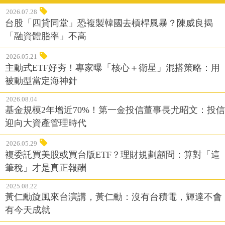
2026.07.28
台股「四貸同堂」恐複製韓國去槓桿風暴？陳威良揭
「融資體脂率」不高
2026.05.21
主動式ETF好夯！專家曝「核心＋衛星」混搭策略：用
被動型當定海神針
2026.08.04
基金規模2年增近70%！第一金投信董事長尤昭文：投信
迎向大資產管理時代
2026.05.29
複委託買美股或買台版ETF？理財規劃顧問：算對「這
筆稅」才是真正報酬
2025.08.22
黃仁勳旋風來台演講，黃仁勳：沒有台積電，輝達不會
有今天成就