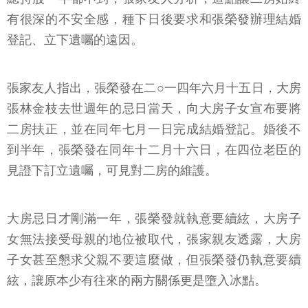
有很深的不安全感，種下日後要求和張榮發辦理結婚
登記、立下遺囑的遠因。
張家友人指出，張榮發在二○一四年六月十五日，大房
張林金枝去世週年的忌日當天，向大房子女宣布要將
二房扶正，並在同年七月一日完成結婚登記。婚後不
到半年，張榮發在同年十二月十六日，在四位老臣的
見證下訂立遺囑，可見對二房的維護。
大房忌日才剛滿一年，張榮發就執意要續絃，大房子
女無法接受母親的地位被取代，張家親友透露，大房
子女甚至懇求父親不要這麼做，但張榮發仍執意要續
絃，讓原本少有往來的兩方關係更是墮入冰點。