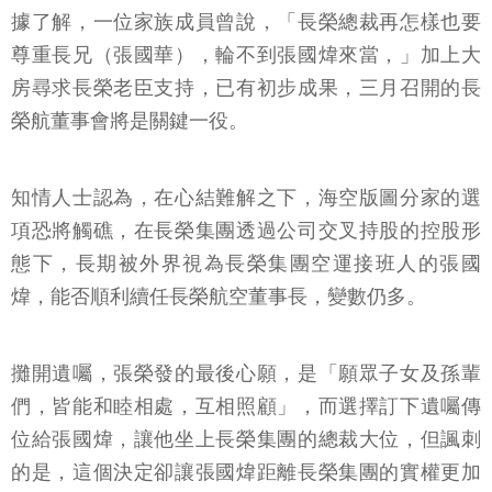
據了解，一位家族成員曾說，「長榮總裁再怎樣也要
尊重長兄（張國華），輪不到張國煒來當，」加上大
房尋求長榮老臣支持，已有初步成果，三月召開的長
榮航董事會將是關鍵一役。
知情人士認為，在心結難解之下，海空版圖分家的選
項恐將觸礁，在長榮集團透過公司交叉持股的控股形
態下，長期被外界視為長榮集團空運接班人的張國
煒，能否順利續任長榮航空董事長，變數仍多。
攤開遺囑，張榮發的最後心願，是「願眾子女及孫輩
們，皆能和睦相處，互相照顧」，而選擇訂下遺囑傳
位給張國煒，讓他坐上長榮集團的總裁大位，但諷刺
的是，這個決定卻讓張國煒距離長榮集團的實權更加