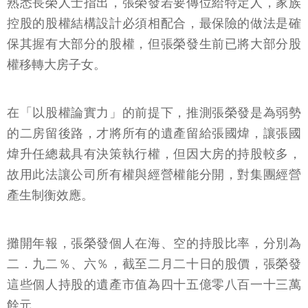
熟悉長榮人士指出，張榮發若要傳位給特定人，家族
控股的股權結構設計必須相配合，最保險的做法是確
保其握有大部分的股權，但張榮發生前已將大部分股
權移轉大房子女。
在「以股權論實力」的前提下，推測張榮發是為弱勢
的二房留後路，才將所有的遺產留給張國煒，讓張國
煒升任總裁具有決策執行權，但因大房的持股較多，
故用此法讓公司所有權與經營權能分開，對集團經營
產生制衡效應。
攤開年報，張榮發個人在海、空的持股比率，分別為
二．九二％、六％，截至二月二十日的股價，張榮發
這些個人持股的遺產市值為四十五億零八百一十三萬
餘元。