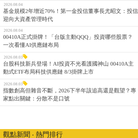
2026.08.04
基金規模2年增近70%！第一金投信董事長尤昭文：投信
迎向大資產管理時代
2026.08.04
00410A正式掛牌！「台版主動QQQ」投資哪些股票？
一次看懂AI供應鏈布局
2026.08.03
台股科技新兵登場！AI投資不光看護國神山 00410A主
動式ETF布局科技供應鏈 8/3掛牌上市
2026.08.03
指數創高但雜音不斷，2026下半年該追高還是觀望？專
家點出關鍵：分散不是口號
觀點新聞 ‧ 熱門排行