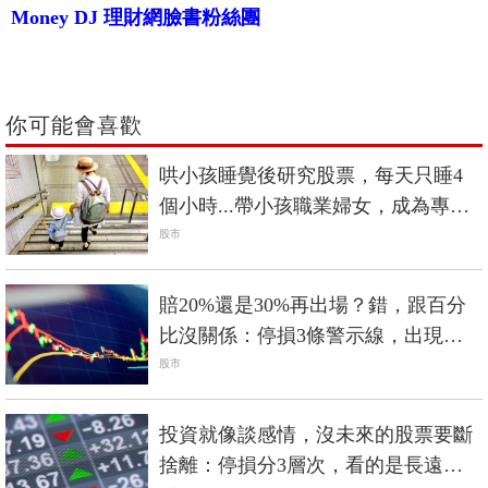
Money DJ 理財網臉書粉絲團
你可能會喜歡
哄小孩睡覺後研究股票，每天只睡4
個小時...帶小孩職業婦女，成為專業
投資者
股市
賠20%還是30%再出場？錯，跟百分
比沒關係：停損3條警示線，出現就
收手
股市
投資就像談感情，沒未來的股票要斷
捨離：停損分3層次，看的是長遠未