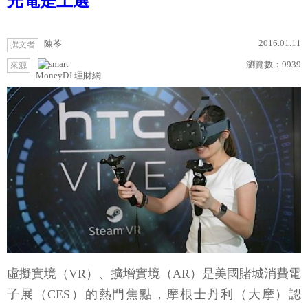
光電是上選
2016.01.11
陳苓
撰文者
瀏覽數：
9939
來源
MoneyDJ 理財網
虛擬實境（VR）、擴增實境（AR）是美國賭城消費電
子展（CES）的熱門焦點，摩根士丹利（大摩）認