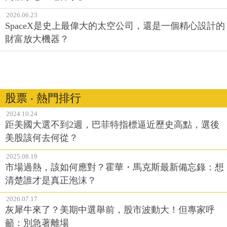
2026.06.23
SpaceX是史上最偉大的太空公司，還是一個精心設計的
財富放大機器？
股票 ‧ 熱門排行
2024.10.24
距美國大選不到2週，巴菲特指標逼近歷史高點，選後
美股該何去何從？
2025.08.19
市場過熱，該如何應對？霍華・馬克斯最新備忘錄：想
清楚誰才是真正泡沫？
2026.07.17
灰犀牛來了？美期中選舉前，股市波動大！但專家呼
籲：別急著離場