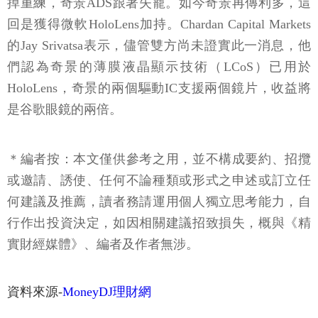
掉重練，奇景ADS跟著失寵。如今奇景再傳利多，這
回是獲得微軟HoloLens加持。Chardan Capital Markets
的Jay Srivatsa表示，儘管雙方尚未證實此一消息，他
們認為奇景的薄膜液晶顯示技術（LCoS）已用於
HoloLens，奇景的兩個驅動IC支援兩個鏡片，收益將
是谷歌眼鏡的兩倍。
＊編者按：本文僅供參考之用，並不構成要約、招攬
或邀請、誘使、任何不論種類或形式之申述或訂立任
何建議及推薦，讀者務請運用個人獨立思考能力，自
行作出投資決定，如因相關建議招致損失，概與《精
實財經媒體》、編者及作者無涉。
資料來源-
MoneyDJ理財網