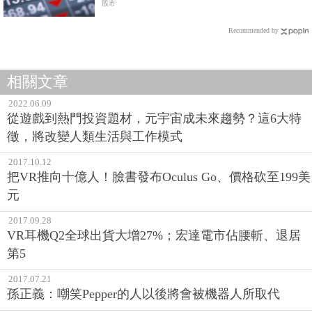
來
股市
Recommended by
相關文章
2022.06.09
從遊戲到熱門投資題材，元宇宙成未來趨勢？這6大特
徵，將改變人類生活與工作模式
2017.10.12
把VR推向十億人！臉書發布Oculus Go、價格砍至199美
元
2017.09.28
VR耳機Q2全球出貨大增27%；宏達電市佔腰斬、退居
第5
2017.07.21
孫正義：嘲笑Pepper的人以後將會被機器人所取代