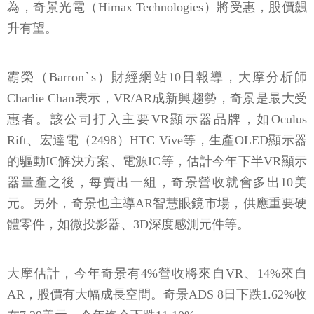
為，奇景光電（Himax Technologies）將受惠，股價飆
升有望。
霸榮（Barronˋs）財經網站10日報導，大摩分析師
Charlie Chan表示，VR/AR成新興趨勢，奇景是最大受
惠者。該公司打入主要VR顯示器品牌，如Oculus
Rift、宏達電（2498）HTC Vive等，生產OLED顯示器
的驅動IC解決方案、電源IC等，估計今年下半VR顯示
器量產之後，每賣出一組，奇景營收就會多出10美
元。另外，奇景也主導AR智慧眼鏡市場，供應重要硬
體零件，如微投影器、3D深度感測元件等。
大摩估計，今年奇景有4%營收將來自VR、14%來自
AR，股價有大幅成長空間。奇景ADS 8日下跌1.62%收