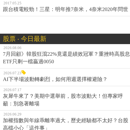
2017.05.25
跟台積電較勁！三星：明年推7奈米，4奈米2020年問世
股票 ‧ 今日最新
2026.08.06
7月回顧》韓股狂瀉22%竟還是績效冠軍？重挫時高股息
ETF只剩一檔贏過0050
2026.07.23
AI下半場波動轉劇烈，如何用週選擇權避險？
2026.07.17
灰犀牛來了？美期中選舉前，股市波動大！但專家呼
籲：別急著離場
2026.06.29
加權指數與年線乖離率過大，歷史經驗都不太好？台股
高檔小心「這件事」