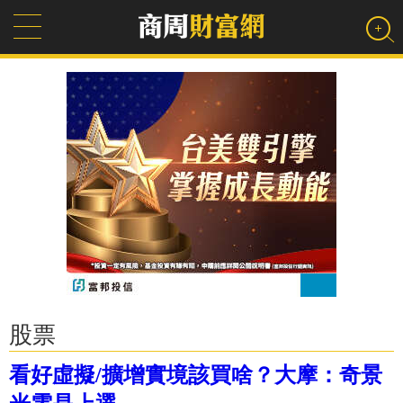
股票
看好虛擬/擴增實境該買啥？大摩：奇景