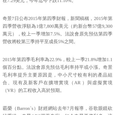
在7.29美元，今年迄今下跌11.10%。
奇景7日公布2015年第四季財報，新聞稿稱，2015年第
四季營收淨額為1億7,800萬美元（約新台幣57億9,300
萬元），較上一季增加7.5%。法說會原先預估第四季
營收將較第三季持平至成長5%之間。
2015年第四季毛利率為22.9%，較上一季21.8%增加1.1
個百分點。法說會原先預估毛利率持平或小漲。奇景
毛利率提升主要原因是，中小尺寸較有利的產品組
合、現有及新客戶在擴增實境（AR ）與虛擬實境
（VR）的工程收入高於預期。
霸榮（Barronˋs）財經網站去年7月報導，谷歌眼鏡砍