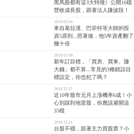
黑馬股都有這3大特徵》公開16檔
營收成長股，跟著法人賺波段！
2019.03.04
來自葛拉漢、巴菲特等大師的投
資5原則...照著做，他5年資產翻了
幾十倍
2019.01.09
新年訂目標，「買房、買車、賺
大錢」都不算...常見的3種錯誤目
標設定，你也犯了嗎？
2018.12.27
近10年股市元月上漲機率6成！小
心別踩到地雷股，你應該避開這
35檔
2018.12.21
台股不穩，跟著主力買股票？小