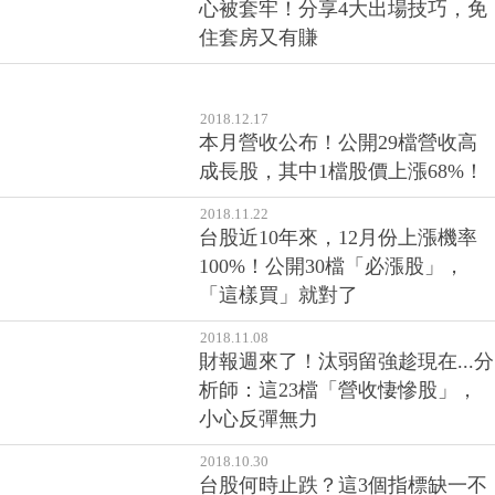
心被套牢！分享4大出場技巧，免
住套房又有賺
2018.12.17
本月營收公布！公開29檔營收高
成長股，其中1檔股價上漲68%！
2018.11.22
台股近10年來，12月份上漲機率
100%！公開30檔「必漲股」，
「這樣買」就對了
2018.11.08
財報週來了！汰弱留強趁現在...分
析師：這23檔「營收悽慘股」，
小心反彈無力
2018.10.30
台股何時止跌？這3個指標缺一不