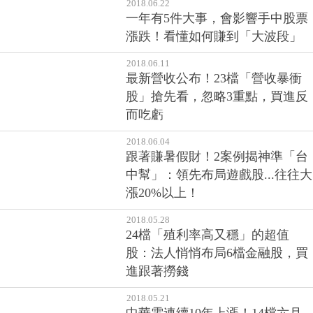
2018.06.22
一年有5件大事，會影響手中股票
漲跌！看懂如何賺到「大波段」
2018.06.11
最新營收公布！23檔「營收暴衝
股」搶先看，忽略3重點，買進反
而吃虧
2018.06.04
跟著賺暑假財！2案例揭神準「台
中幫」：領先布局遊戲股...往往大
漲20%以上！
2018.05.28
24檔「殖利率高又穩」的超值
股：法人悄悄布局6檔金融股，買
進跟著撈錢
2018.05.21