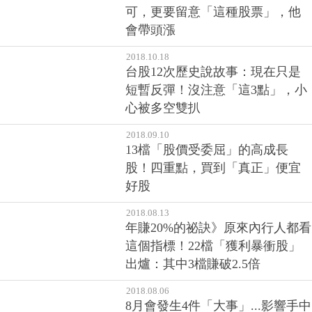
可，更要留意「這種股票」，他
會帶頭漲
2018.10.18
台股12次歷史說故事：現在只是
短暫反彈！沒注意「這3點」，小
心被多空雙扒
2018.09.10
13檔「股價受委屈」的高成長
股！四重點，買到「真正」便宜
好股
2018.08.13
年賺20%的祕訣》原來內行人都看
這個指標！22檔「獲利暴衝股」
出爐：其中3檔賺破2.5倍
2018.08.06
8月會發生4件「大事」...影響手中