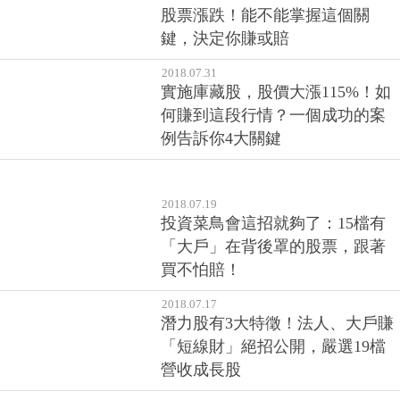
股票漲跌！能不能掌握這個關
鍵，決定你賺或賠
2018.07.31
實施庫藏股，股價大漲115%！如
何賺到這段行情？一個成功的案
例告訴你4大關鍵
2018.07.19
投資菜鳥會這招就夠了：15檔有
「大戶」在背後罩的股票，跟著
買不怕賠！
2018.07.17
潛力股有3大特徵！法人、大戶賺
「短線財」絕招公開，嚴選19檔
營收成長股