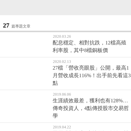
27
篇專題文章
2020.03.26
配息穩定、相對抗跌，12檔高殖
利率股，其中8檔銅板價
2020.02.13
27檔「營收亮眼股」公開，最高1
月營收成長116%！出手前先看這3
點
2019.06.06
生涯績效最差，獲利也有128%…
傳奇投資人，4點傳授股市交易哲
學
2019.04.22