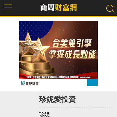
珍妮愛投資
珍妮