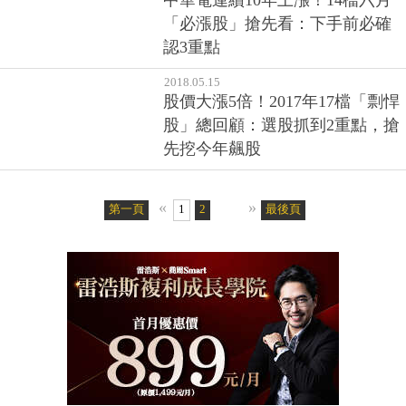
中華電連續10年上漲！14檔六月
「必漲股」搶先看：下手前必確
認3重點
2018.05.15
股價大漲5倍！2017年17檔「剽悍
股」總回顧：選股抓到2重點，搶
先挖今年飆股
«
»
第一頁
1
2
最後頁