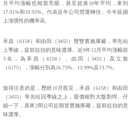
月平均漲幅也相當亮眼，甚至超過10年平均，來到
17.01%和10.93%。代表近年公司營運轉佳，今年延續
上漲慣性的機率高。
禾昌（6158）和由田（3455）雙雙實施庫藏，率先站
上季線，提前拉抬的意味濃厚。近9年12月平均漲幅前
3名，為禾昌（6158）、由田（3455）及立敦
（6175），漲幅分別為16.73%、13.99%及13.7%。
值得注意的是，歷經10月股災，禾昌（6158）和由田
（3455）率先站回季線之上，股價相對大盤剽悍。仔
細一下，原來2間公司近期皆實施庫藏，提前拉抬的意
味濃厚。