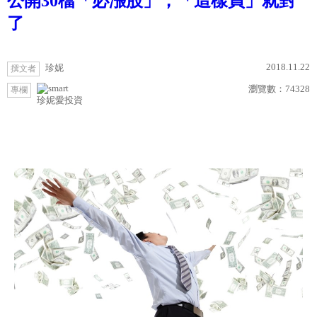
公開30檔「必漲股」，「這樣買」就對
了
2018.11.22
珍妮
撰文者
瀏覽數：
74328
專欄
珍妮愛投資