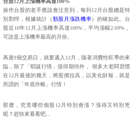
台股12月上漲機率高達100%
操作台股的老手應該會注意到，每到12月台股總是特
別剽悍，根據統計（
類股月漲跌機率
）的確如此。台
股近10年12月上漲機率高達100%，平均漲幅2.69%，
可說是上漲機率最高的月份。
再過9個交易日，就要邁入12月，隨著消費性旺季的來
臨，除了「耶誕行情」值得期待外， 很多大老闆習慣
在12月最後的幾天，將股價拉高，以美化財報，就是
所謂的「年底作帳」行情！
那麼，究竟哪些個股12月特別會漲？漲得又特別兇
呢？趕快來看看吧...