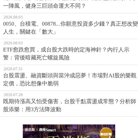
一陣風，健身三巨頭命運大不同？
2026.08.03
0050、台積電、00878...你願意投資多少錢？真正想改變
人生，關鍵在「數大」
2026.08.03
ETF愈跌愈買，成台股大跌時的定海神針？內行人示
警：背後暗藏死亡螺旋風險
2026.07.31
台股震盪、融資斷頭與當沖成惡夢！市場對AI股的樂觀
定價，恐比想像中脆弱
2026.07.28
既期待漲高又怕受傷害，台股千點震盪成常態？分析師
股添樂：用3方法降波動