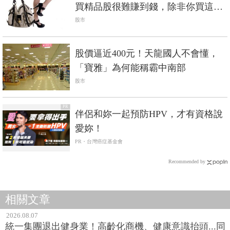
買精品股很難賺到錢，除非你買這一
家
股市
股價逼近400元！天龍國人不會懂，
「寶雅」為何能稱霸中南部
股市
PR
伴侶和妳一起預防HPV，才有資格說
愛妳！
PR・台灣癌症基金會
Recommended by
相關文章
2026.08.07
統一集團退出健身業！高齡化商機、健康意識抬頭...同