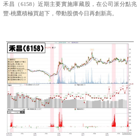
禾昌（6158）近期主要實施庫藏股，在公司派分點兆
豐-桃鷹積極買超下，帶動股價今日再創新高。