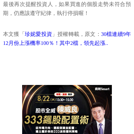
最後再次提醒投資人，如果買進的個股走勢未符合預
期，仍應該遵守紀律，執行停損喔！
本文獲「
珍妮愛投資
」授權轉載，原文：
30檔連續9年
12月份上漲機率100％！其中2檔，領先起漲..