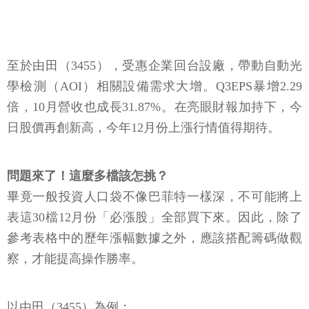
至於由田（3455），受惠企業回台設廠，帶動自動光
學檢測（AOI）相關設備需求大增。Q3EPS暴增2.29
倍，10月營收也成長31.87%。在亮眼財報加持下，今
日股價再創新高，今年12月份上漲行情值得期待。
問題來了！這麼多檔該怎挑？
畢竟一般投資人口袋不像巴菲特一樣深，不可能將上
表這30檔12月份「必漲股」全部買下來。因此，除了
參考表格中的歷年漲幅數據之外，應該搭配籌碼做觀
察，才能提高操作勝率。
以由田（3455）為例：