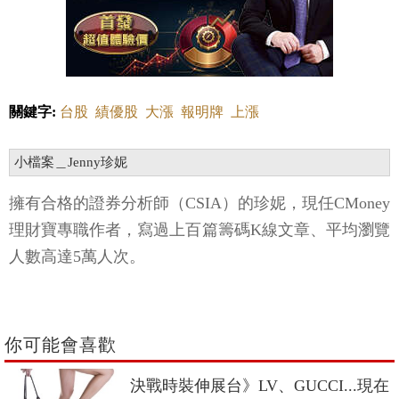
關鍵字:
台股
績優股
大漲
報明牌
上漲
小檔案＿Jenny珍妮
擁有合格的證券分析師（CSIA）的珍妮，現任CMoney
理財寶專職作者，寫過上百篇籌碼K線文章、平均瀏覽
人數高達5萬人次。
你可能會喜歡
決戰時裝伸展台》LV、GUCCI...現在