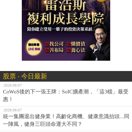
股票 ‧ 今日最新
2026.08.07
CoWoS後的下一張王牌：SoIC擴產潮，「這3檔」最受
惠！
2026.08.07
統一集團退出健身業！高齡化商機、健康意識抬頭...同
一陣風，健身三巨頭命運大不同？