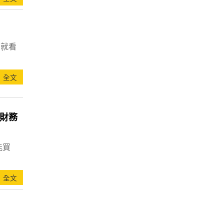
，就看
全文
財務
能買
全文