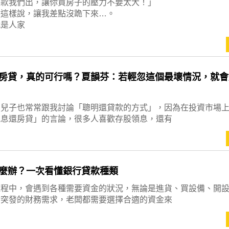
期款我們出，讓你買房子的壓力不要太大！」
然這樣說，讓我差點沒跪下來…。
就是人家
房貸，真的可行嗎？夏韻芬：若輕忽這個最壞情況，就會
，兒子也常常跟我討論「聰明還貸款的方式」，因為在投資市場
配息還房貸」的言論，很多人喜歡存股領息，還有
麼辦？一次看懂銀行貸款種類
過程中，會遇到各種需要資金的狀況，無論是進貨、買設備、開
對突發的財務需求，老闆都需要選擇合適的資金來