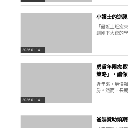
小護士的逆襲
「最近上班愈
到剛下大夜的
2026.01.14
房貸年限愈長
策略」，讓你
近年來，房價飆
房。然而，長
2026.01.14
爸媽贊助頭期