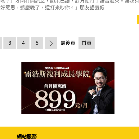
轉嗎？」才剛打開訊息，顯示已讀，對方便打了語音過來。讓我
不好意思，這麼晚了，還打來吵你。」朋友語氣低
3
4
5
最後頁
首頁
網站服務