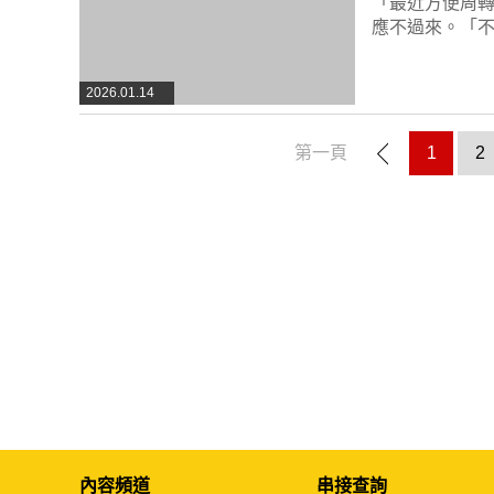
「最近方便周
應不過來。「
2026.01.14
第一頁
1
2
內容頻道
串接查詢