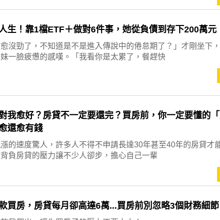
人生！靠1檔ETF＋做對6件事，她從負債到存下200萬元
來愈沒勁了，不知道是不是進入傳說中的倦怠期了？」才剛坐下
學妹一臉疲憊的感嘆。「我看你是太累了，餐趕快
對我愈好？房貸不一定要還完？買房前，你一定要懂的「
愈還愈有錢
漲的速度驚人，許多人不得不申請長達30年甚至40年的房貸才
期背負房貸的壓力讓不少人卻步，擔心自己一輩
款買房，房貸每月卻高達6萬...買房前別忽略3個財務細節