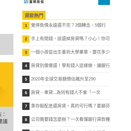
貸款熱門
覺得負債永遠還不完？3個轉念、5個行
1
手上有閒錢，該還掉房貸嗎？小心！你可
2
一個小孩從出生養到大學畢業，要花多少
3
房貸別傻傻還！學有錢人這樣做，讓銀行
4
2020年全球交易額預估飆升至290
5
房貸、車貸...為何有錢人不會「一次
6
靠存股配息還房貸，真的可行嗎？夏韻芬
7
佑：
公司需要錢怎麼辦？一次看懂銀行貸款種
8
建議