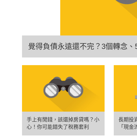
覺得負債永遠還不完？3個轉念、
手上有閒錢，該還掉房貸嗎？小
長期投
心！你可能錯失了稅務套利
「現金