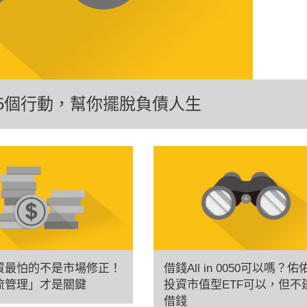
5個行動，幫你擺脫負債人生
資最怕的不是市場修正！
借錢All in 0050可以嗎？佑
流管理」才是關鍵
投資市值型ETF可以，但不
借錢