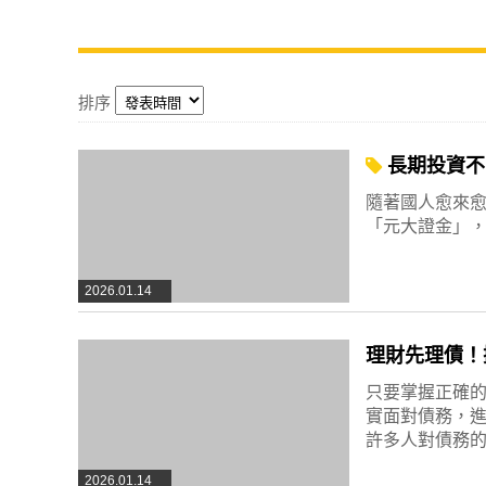
排序
長期投資不
隨著國人愈來
「元大證金」
2026.01.14
理財先理債！
只要掌握正確
實面對債務，
許多人對債務
2026.01.14