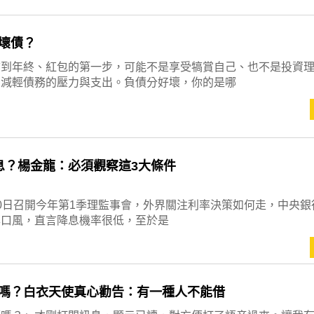
壞債？
拿到年終、紅包的第一步，可能不是享受犒賞自己、也不是投資
，減輕債務的壓力與支出。負債分好壞，你的是哪
息？楊金龍：必須觀察這3大條件
0日召開今年第1季理監事會，外界關注利率決策如何走，中央銀
露口風，直言降息機率很低，至於是
嗎？白衣天使真心勸告：有一種人不能借