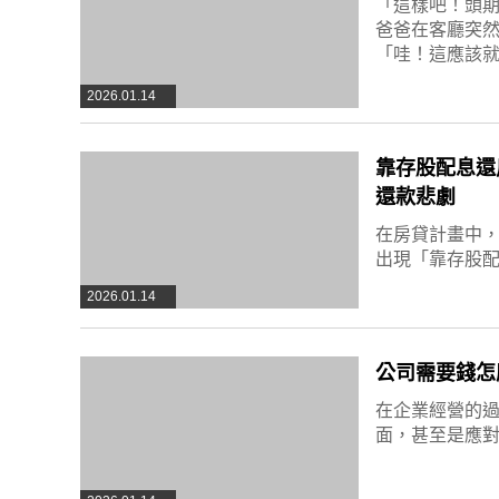
「這樣吧！頭
爸爸在客廳突
「哇！這應該
2026.01.14
靠存股配息還
還款悲劇
在房貸計畫中
出現「靠存股
2026.01.14
公司需要錢怎
在企業經營的
面，甚至是應