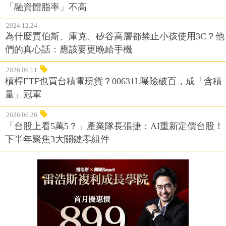
「融資體脂率」不高
2024.12.24
為什麼賈伯斯、庫克、矽谷高層都禁止小孩使用3C？他
們的真心話：應該要更晚給手機
2026.06.11
槓桿ETF也買台積電現貨？00631L曝險破百，成「含積
量」冠軍
2026.06.26
「台股上看5萬5？」產業隊長張捷：AI重新定價台股！
下半年聚焦3大關鍵零組件