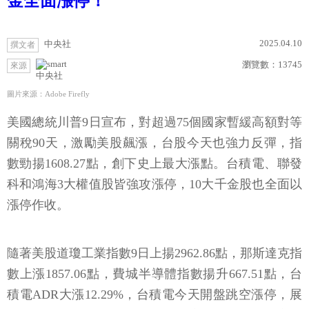
金全面漲停！
2025.04.10
中央社
撰文者
瀏覽數：
13745
來源
中央社
圖片來源：Adobe Firefly
美國總統川普9日宣布，對超過75個國家暫緩高額對等
關稅90天，激勵美股飆漲，台股今天也強力反彈，指
數勁揚1608.27點，創下史上最大漲點。台積電、聯發
科和鴻海3大權值股皆強攻漲停，10大千金股也全面以
漲停作收。
隨著美股道瓊工業指數9日上揚2962.86點，那斯達克指
數上漲1857.06點，費城半導體指數揚升667.51點，台
積電ADR大漲12.29%，台積電今天開盤跳空漲停，展