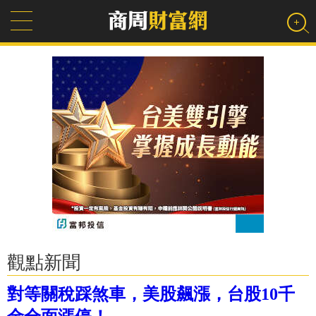
觀點新聞
對等關稅踩煞車，美股飆漲，台股10千