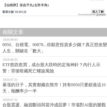
【仙桃牌】保血平丸(去羚羊角)
深入了解
觀看次數 39,961次
Recommended by
相關文章
2026.08.03
0050、台積電、00878...你願意投資多少錢？真正想改變
人生，關鍵在「數大」
2026.08.03
ETF愈跌愈買，成台股大跌時的定海神針？內行人示
警：背後暗藏死亡螺旋風險
2026.07.31
暴漲的日子，其實都藏在熊市！持有0050只要錯過這10
天，報酬率少一半
2026.07.31
台股震盪、融資斷頭與當沖成惡夢！市場對AI股的樂觀