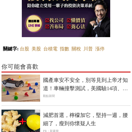
關鍵字:
台股
美股
台積電
指數
關稅
川普
漲停
你可能會喜歡
國產車安不安全，別等見到上帝才知
道！車輛撞擊測試，美國驗14項、中
國6項，台灣只有2項
觀點新聞
PR
減肥首選，檸檬加它，堅持一週，腰
細了，瘦到你懷疑人生
PR・新素簡