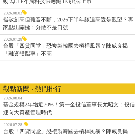
動式ETF布局科技供應鏈 8/3掛牌上市
2026.08.03
指數創高但雜音不斷，2026下半年該追高還是觀望？專
家點出關鍵：分散不是口號
2026.07.28
台股「四貸同堂」恐複製韓國去槓桿風暴？陳威良揭
「融資體脂率」不高
觀點新聞 ‧ 熱門排行
2026.08.04
基金規模2年增近70%！第一金投信董事長尤昭文：投信
迎向大資產管理時代
2026.07.28
台股「四貸同堂」恐複製韓國去槓桿風暴？陳威良揭