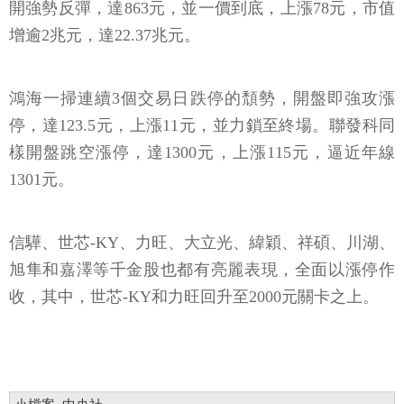
開強勢反彈，達863元，並一價到底，上漲78元，市值
增逾2兆元，達22.37兆元。
鴻海一掃連續3個交易日跌停的頹勢，開盤即強攻漲
停，達123.5元，上漲11元，並力鎖至終場。聯發科同
樣開盤跳空漲停，達1300元，上漲115元，逼近年線
1301元。
信驊、世芯-KY、力旺、大立光、緯穎、祥碩、川湖、
旭隼和嘉澤等千金股也都有亮麗表現，全面以漲停作
收，其中，世芯-KY和力旺回升至2000元關卡之上。