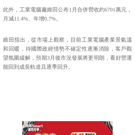
此外，工業電腦廠維田公布1月合併營收約6701萬元，
月減11.4%、年增0.7%。
維田指出，從市場上觀察，目前工業電腦產業景氣溫
和回暖，待國際政經情勢不確定性逐漸消除，客戶觀
望氛圍緩解，預期3月後市況發展將更明朗，看好營運
能回到成長軌道且逐季回升。