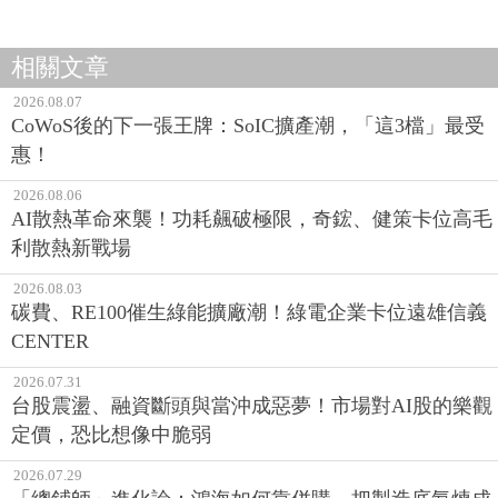
相關文章
2026.08.07
CoWoS後的下一張王牌：SoIC擴產潮，「這3檔」最受
惠！
2026.08.06
AI散熱革命來襲！功耗飆破極限，奇鋐、健策卡位高毛
利散熱新戰場
2026.08.03
碳費、RE100催生綠能擴廠潮！綠電企業卡位遠雄信義
CENTER
2026.07.31
台股震盪、融資斷頭與當沖成惡夢！市場對AI股的樂觀
定價，恐比想像中脆弱
2026.07.29