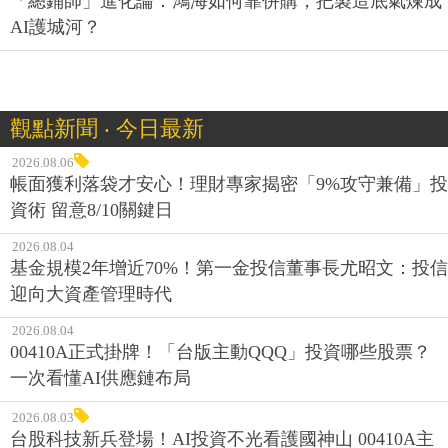
「總鋪師」進化論：鴻海如何靠併購，把製造底氣煉成
AI護城河？
觀點新聞 ‧ 今日最新
2026.08.06
帳面獲利落袋才安心！理財專家揭密「9%攻守兼備」投
資術 留意8/10關鍵日
2026.08.04
基金規模2年增近70%！第一金投信董事長尤昭文：投信
迎向大資產管理時代
2026.08.04
00410A正式掛牌！「台版主動QQQ」投資哪些股票？
一次看懂AI供應鏈布局
2026.08.03
台股科技新兵登場！AI投資不光看護國神山 00410A主