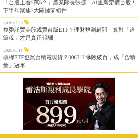
「台股上看5萬5？」產業隊長張捷：AI重新定價台股！
下半年聚焦3大關鍵零組件
2026.05.29
複委託買美股或買台版ETF？理財規劃顧問：算對「這
筆稅」才是真正報酬
2026.06.11
槓桿ETF也買台積電現貨？00631L曝險破百，成「含積
量」冠軍