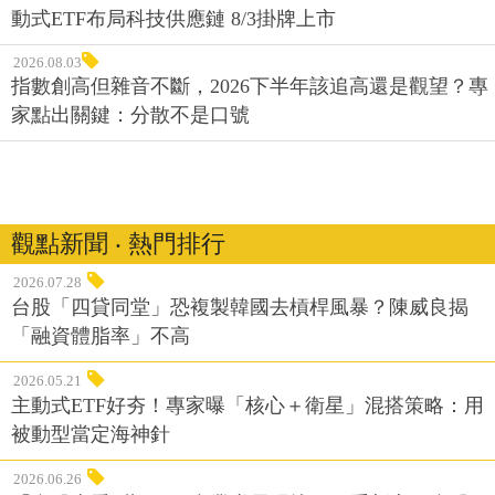
動式ETF布局科技供應鏈 8/3掛牌上市
2026.08.03
指數創高但雜音不斷，2026下半年該追高還是觀望？專
家點出關鍵：分散不是口號
觀點新聞 ‧ 熱門排行
2026.07.28
台股「四貸同堂」恐複製韓國去槓桿風暴？陳威良揭
「融資體脂率」不高
2026.05.21
主動式ETF好夯！專家曝「核心＋衛星」混搭策略：用
被動型當定海神針
2026.06.26