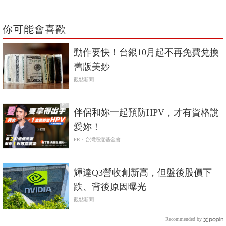
你可能會喜歡
動作要快！台銀10月起不再免費兌換
舊版美鈔
觀點新聞
PR
伴侶和妳一起預防HPV，才有資格說
愛妳！
PR・台灣癌症基金會
輝達Q3營收創新高，但盤後股價下
跌、背後原因曝光
觀點新聞
Recommended by