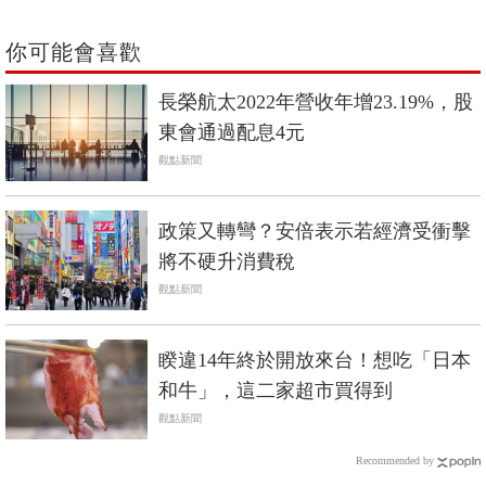
你可能會喜歡
長榮航太2022年營收年增23.19%，股
東會通過配息4元
觀點新聞
政策又轉彎？安倍表示若經濟受衝擊
將不硬升消費稅
觀點新聞
睽違14年終於開放來台！想吃「日本
和牛」，這二家超市買得到
觀點新聞
Recommended by