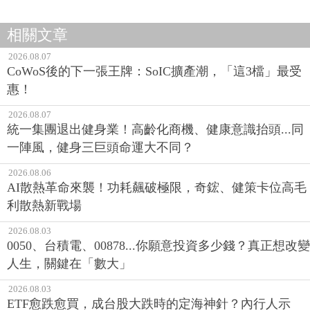
相關文章
2026.08.07
CoWoS後的下一張王牌：SoIC擴產潮，「這3檔」最受
惠！
2026.08.07
統一集團退出健身業！高齡化商機、健康意識抬頭...同
一陣風，健身三巨頭命運大不同？
2026.08.06
AI散熱革命來襲！功耗飆破極限，奇鋐、健策卡位高毛
利散熱新戰場
2026.08.03
0050、台積電、00878...你願意投資多少錢？真正想改變
人生，關鍵在「數大」
2026.08.03
ETF愈跌愈買，成台股大跌時的定海神針？內行人示