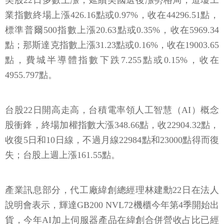
美股22日多數上漲，延續美國選後漲勢格局，道瓊工
業指數終場上漲426.16點或0.97%，收在44296.51點，
標準普爾500指數上漲20.63點或0.35%，收在5969.34
點；那斯達克指數上漲31.23點或0.16%，收在19003.65
點，費城半導體指數下跌7.255點或0.15%，收在
4955.797點。
台股22日開高走高，台積電率領人工智慧（AI）概念
股衝鋒，終場加權指數大漲348.66點，收22904.32點，
收復5日和10日線，不過月線22984點和23000點得而復
失；台股上週上漲161.55點。
產業訊息部分，代工廠緯創總經理林建勳22日在法人
說明會表示，輝達GB200 NVL72機櫃今年第4季開始出
貨，今年AI加上伺服器產品在緯創合併營收占比已經