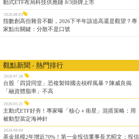
動式ETF布局科技供應鏈 8/3掛牌上市
2026.08.03
指數創高但雜音不斷，2026下半年該追高還是觀望？專
家點出關鍵：分散不是口號
觀點新聞 ‧ 熱門排行
2026.07.28
台股「四貸同堂」恐複製韓國去槓桿風暴？陳威良揭
「融資體脂率」不高
2026.05.21
主動式ETF好夯！專家曝「核心＋衛星」混搭策略：用
被動型當定海神針
2026.08.04
基金規模2年增近70%！第一金投信董事長尤昭文：投信