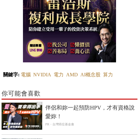
關鍵字:
電腦
NVIDIA
電力
AMD
AI概念股
算力
你可能會喜歡
PR
伴侶和妳一起預防HPV，才有資格說
愛妳！
PR・台灣癌症基金會