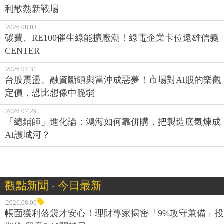
利散熱新戰場
2026.08.03
碳費、RE100催生綠能擴廠潮！綠電企業卡位遠雄信義
CENTER
2026.07.31
台股震盪、融資斷頭與當沖成惡夢！市場對AI股的樂觀
定價，恐比想像中脆弱
2026.07.29
「總鋪師」進化論：鴻海如何靠併購，把製造底氣煉成
AI護城河？
觀點新聞 ‧ 今日最新
2026.08.06
帳面獲利落袋才安心！理財專家揭密「9%攻守兼備」投