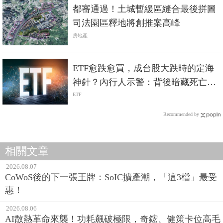
都審通過！土城暫緩區縫合最後拼圖
司法園區釋地將創推案高峰
房地產
ETF愈跌愈買，成台股大跌時的定海
神針？內行人示警：背後暗藏死亡螺
旋風險
ETF
Recommended by
相關文章
2026.08.07
CoWoS後的下一張王牌：SoIC擴產潮，「這3檔」最受
惠！
2026.08.06
AI散熱革命來襲！功耗飆破極限，奇鋐、健策卡位高毛