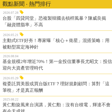
觀點新聞 ‧ 熱門排行
2026.07.28
台股「四貸同堂」恐複製韓國去槓桿風暴？陳威良揭
「融資體脂率」不高
2026.05.21
主動式ETF好夯！專家曝「核心＋衛星」混搭策略：用
被動型當定海神針
2026.08.04
基金規模2年增近70%！第一金投信董事長尤昭文：投信
迎向大資產管理時代
2026.05.29
複委託買美股或買台版ETF？理財規劃顧問：算對「這
筆稅」才是真正報酬
2025.08.22
黃仁勳旋風來台演講，黃仁勳：沒有台積電，輝達不會
有今天成就