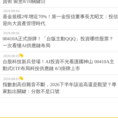
資術 留意8/10關鍵日
2026.08.04
基金規模2年增近70%！第一金投信董事長尤昭文：投信
迎向大資產管理時代
2026.08.04
00410A正式掛牌！「台版主動QQQ」投資哪些股票？
一次看懂AI供應鏈布局
2026.08.03
台股科技新兵登場！AI投資不光看護國神山 00410A主
動式ETF布局科技供應鏈 8/3掛牌上市
2026.08.03
指數創高但雜音不斷，2026下半年該追高還是觀望？專
家點出關鍵：分散不是口號