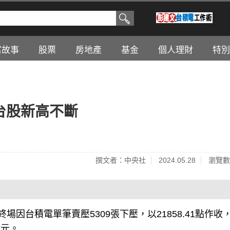
富故事
股票
房地產
基金
個人理財
特別
，台股新高不斷
撰文者：中央社
2024.05.28
瀏覽數
終場因台積電單筆賣壓5309張下壓，以21858.41點作收
億元。