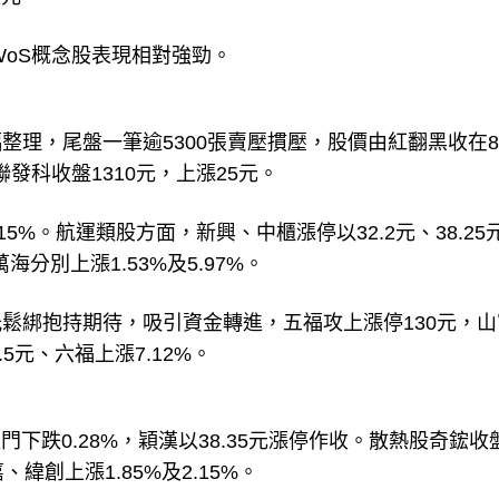
WoS概念股表現相對強勁。
理，尾盤一筆逾5300張賣壓摜壓，股價由紅翻黑收在8
聯發科收盤1310元，上漲25元。
15%。航運類股方面，新興、中櫃漲停以32.2元、38.25
分別上漲1.53%及5.97%。
鬆綁抱持期待，吸引資金轉進，五福攻上漲停130元，山
.5元、六福上漲7.12%。
下跌0.28%，穎漢以38.35元漲停作收。散熱股奇鋐收
、緯創上漲1.85%及2.15%。