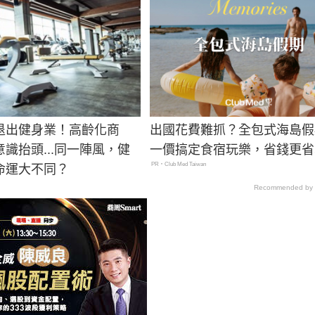
退出健身業！高齡化商
出國花費難抓？全包式海島假
識抬頭...同一陣風，健
一價搞定食宿玩樂，省錢更省
PR・Club Med Taiwan
命運大不同？
Recommended by