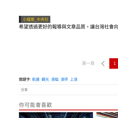
小檔案_中央社
希望透過更好的報導與文章品質，讓台灣社會
第一頁
1
關鍵字:
航運
觀光
漲幅
漲停
上漲
分享:
你可能會喜歡