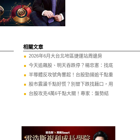
相關文章
2026年6月大台北地區捷運站周邊房
今天追飆股、明天吞跌停？楊忠憲：找底
半導體反攻號角響起！台股勁揚逾千點重
股市震盪千點好慌？別替下跌找藉口，用
台股攻克4萬6千點大關！專家：盤勢結