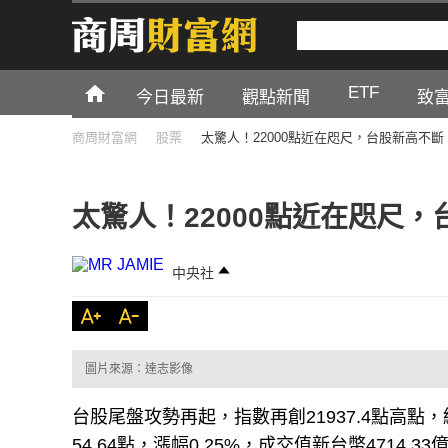
ETF
今日最新
觀點新聞
致
商周財富網
股票
太驚人！22000點近在咫尺，台股新高不斷
太驚人！22000點近在咫尺
中央社
圖片來源：達志影像
台股尾盤攻勢再起，指數再創21937.4點高點，
54.64點，漲幅0.25%，成交值新台幣4714.33