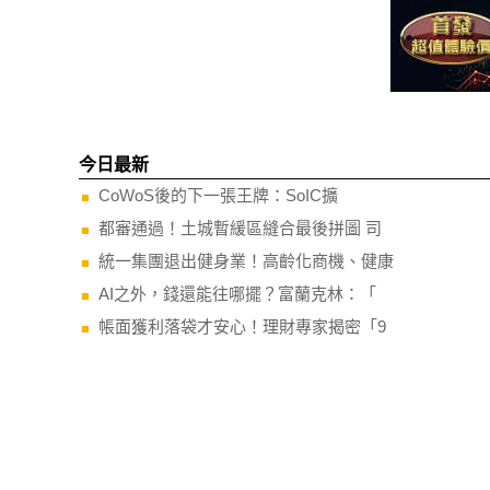
今日最新
CoWoS後的下一張王牌：SoIC擴
都審通過！土城暫緩區縫合最後拼圖 司
統一集團退出健身業！高齡化商機、健康
AI之外，錢還能往哪擺？富蘭克林：「
帳面獲利落袋才安心！理財專家揭密「9