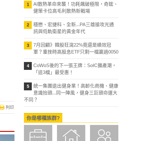
AI散熱革命來襲！功耗飆破極限，奇鋐、
1
健策卡位高毛利散熱新戰場
穩懋、宏捷科、全新...PA三雄搶攻光通
2
訊與低軌衛星的黃金年代
7月回顧》韓股狂瀉22%竟還是績效冠
3
軍？重挫時高股息ETF只剩一檔贏過0050
CoWoS後的下一張王牌：SoIC擴產潮，
4
「這3檔」最受惠！
統一集團退出健身業！高齡化商機、健康
5
意識抬頭...同一陣風，健身三巨頭命運大
不同？
列印
你是哪種族群?