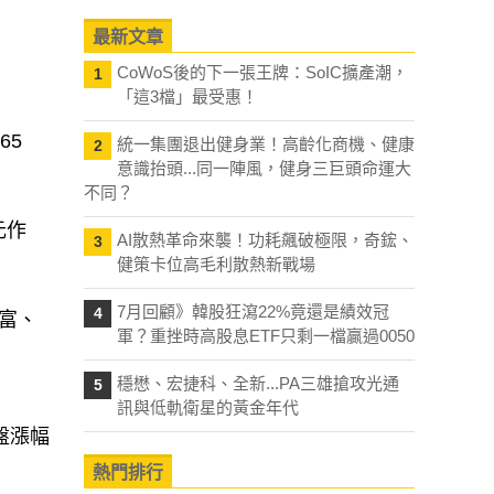
最新文章
CoWoS後的下一張王牌：SoIC擴產潮，
1
「這3檔」最受惠！
65
統一集團退出健身業！高齡化商機、健康
2
意識抬頭...同一陣風，健身三巨頭命運大
不同？
元作
AI散熱革命來襲！功耗飆破極限，奇鋐、
3
健策卡位高毛利散熱新戰場
7月回顧》韓股狂瀉22%竟還是績效冠
4
富、
軍？重挫時高股息ETF只剩一檔贏過0050
穩懋、宏捷科、全新...PA三雄搶攻光通
5
訊與低軌衛星的黃金年代
盤漲幅
熱門排行