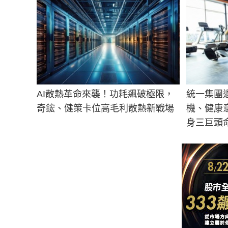
AI散熱革命來襲！功耗飆破極限，
統一集團
奇鋐、健策卡位高毛利散熱新戰場
機、健康意
身三巨頭