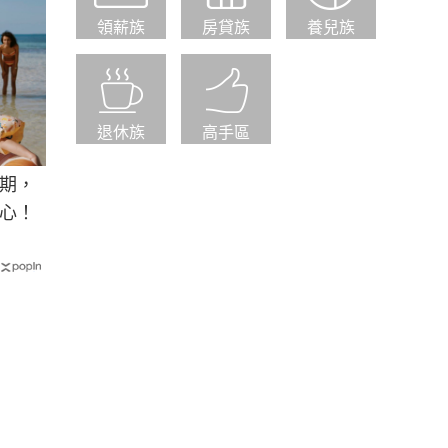
領薪族
房貸族
養兒族
退休族
高手區
期，
心！