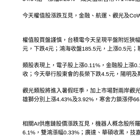
今天權值股漲跌互見，金融、航運、觀光及Co
權值股買盤謹慎，台積電今天呈現平盤附近狹幅整
元，下跌4元；鴻海收盤185.5元，上漲0.5元；
類股表現上，電子股上漲0.11%，金融股上漲0.
收；今天舉行股東會的長榮下跌4.5元，陽明及萬海
觀光類股將進入暑假旺季，加上市場對兩岸觀光
雄獅分別上漲4.43%及3.92%，寒舍力鎖漲停66
相關AI供應鏈股價漲跌互見，機器人概念股所羅門
6.1%，雙鴻漲幅0.33%；廣達、華碩收黑，技嘉