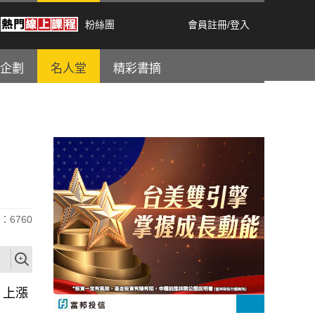
粉絲團
會員註冊
/
登入
企劃
名人堂
精彩書摘
：6760
，上漲