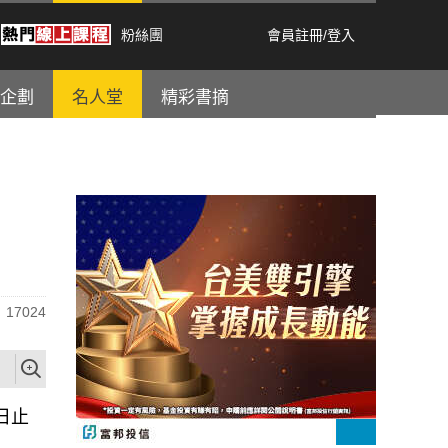
粉絲團
會員註冊
/
登入
企劃
名人堂
精彩書摘
17024
日止