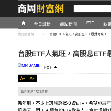
ETF
今日最新
觀點新聞
致
商周財富網
ETF
台股ETF人氣旺，高股息ETF最受青睞！
台股ETF人氣旺，高股息ETF
中央社
圖片來源：達志影像
新年到，不少上班族選擇投資ETF，希望施展年
的過去一週，56檔台股ETF受益人，合計增加1萬