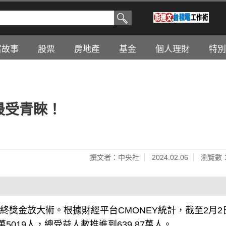
富故事
股票
房地產
基金
個人理財
特別
最受青睞！
撰文者：中央社
2024.02.06
瀏覽數：
終獎金放大術。根據財經平台CMONEY統計，截至2月2
5019人，總受益人數推進到639.87萬人。