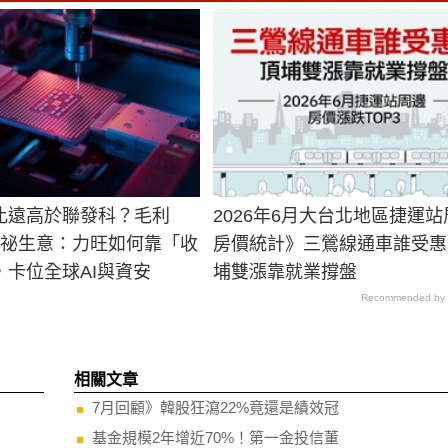
比遠高於聯發科？毛利
2026年6月大台北地區捷運站
的神祕生意：力旺如何靠「收
房價統計》三鶯線通車誰受惠
，卡位全球AI與資安
埔雙漲靠就業撐盤
Recommended by
相關文章
7月回顧》韓股狂瀉22%竟還是績效冠
基金規模2年增近70%！第一金投信董