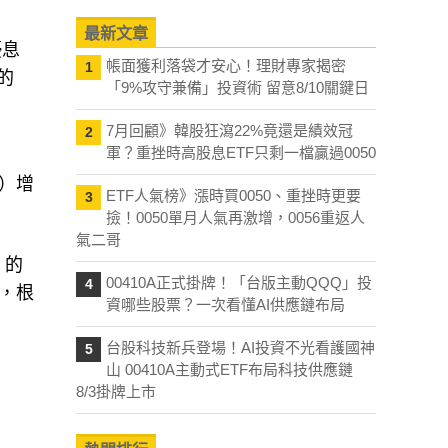
最新文章
優息
帳面獲利落袋才安心！理財專家揭密
1
的
「9%攻守兼備」投資術 留意8/10關鍵日
7月回顧》韓股狂瀉22%竟還是績效冠
2
軍？重挫時高股息ETF只剩一檔贏過0050
7）增
ETF人氣榜》漲時買0050、重挫時更要
3
撿！0050單月人氣再激增，0056重返人
氣二哥
）的
00410A正式掛牌！「台版主動QQQ」投
4
高，根
資哪些股票？一次看懂AI供應鏈布局
台股科技新兵登場！AI投資不光看護國神
5
山 00410A主動式ETF布局科技供應鏈
8/3掛牌上市