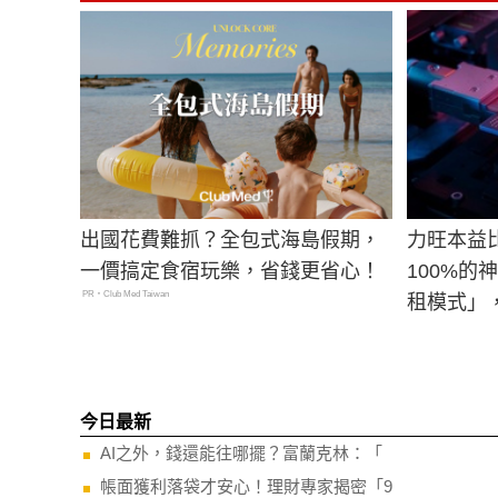
出國花費難抓？全包式海島假期，
力旺本益
一價搞定食宿玩樂，省錢更省心！
100%
PR・Club Med Taiwan
租模式」
今日最新
AI之外，錢還能往哪擺？富蘭克林：「
帳面獲利落袋才安心！理財專家揭密「9