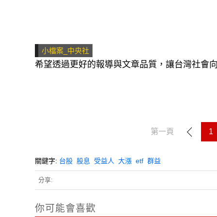
小檔案_中央社
希望透過更好的報導與文章品質，讓台灣社會
第一頁
1
關鍵字:
台股
股息
受益人
大漲
etf
群益
分享:
你可能會喜歡