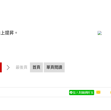
向上提昇。
最後頁
首頁
單頁閱讀