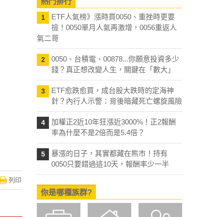
熱門排行
ETF人氣榜》漲時買0050、重挫時更要
1
撿！0050單月人氣再激增，0056重返人
氣二哥
0050、台積電、00878...你願意投資多少
2
錢？真正想改變人生，關鍵在「數大」
ETF愈跌愈買，成台股大跌時的定海神
3
針？內行人示警：背後暗藏死亡螺旋風險
加權正2近10年狂漲近3000%！正2報酬
4
率為什麼不是2倍而是5.4倍？
暴漲的日子，其實都藏在熊市！持有
5
0050只要錯過這10天，報酬率少一半
列印
你是哪種族群?