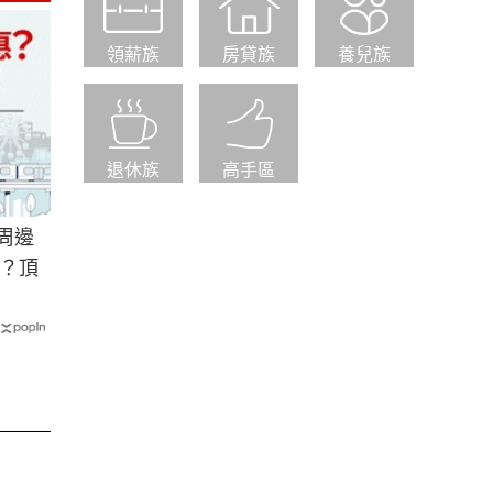
領薪族
房貸族
養兒族
退休族
高手區
周邊
？頂