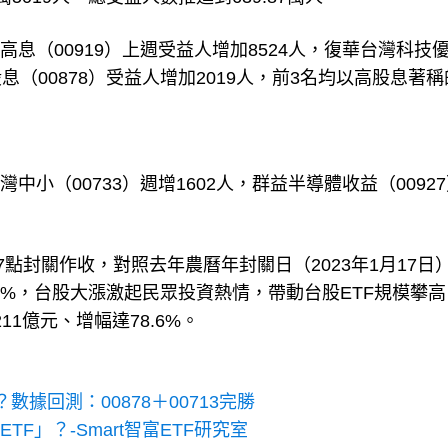
息（00919）上週受益人增加8524人，復華台灣科技
股息（00878）受益人增加2019人，前3名均以高股息著稱
小（00733）週增1602人，群益半導體收益（0092
07點封關作收，對照去年農曆年封關日（2023年1月17日
21.18%，台股大漲激起民眾投資熱情，帶動台股ETF規模攀
1億元、增幅達78.6%。
？數據回測：00878＋00713完勝
F」？-Smart智富ETF研究室