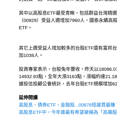
其中以高股息ETF最受青睞，包括群益台灣精選高
（00929）受益人週增加7960人，國泰永續高
ETF。
其它上週受益人增加較多的台股ETF還有富邦台灣中
加1038人。
投資專家表示，台股兔年豐收，昨天以18096.
14932.93點，全年大漲3163點，漲幅約達
據投信投顧公會統計，去年台股ETF規模增加621
延伸閱讀
高股息、債券ETF、金融股...00878搭誰買最賺
高股息ETF中，今年誰最有希望被稱為「高飆股ET