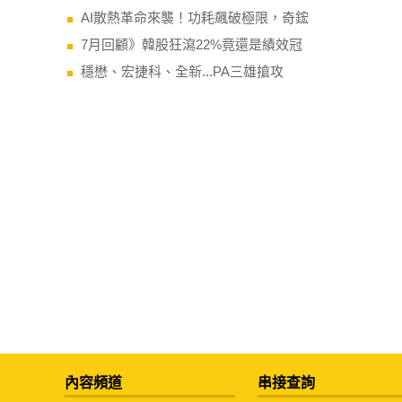
AI散熱革命來襲！功耗飆破極限，奇鋐
7月回顧》韓股狂瀉22%竟還是績效冠
穩懋、宏捷科、全新...PA三雄搶攻
內容頻道
串接查詢