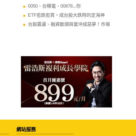
0050、台積電、00878...你
ETF愈跌愈買，成台股大跌時的定海神
台股震盪、融資斷頭與當沖成惡夢！市場
網站服務