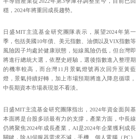
半導體產業從2022年第3季庫存調整至今，目前已回
穩，2024年將重回成長趨勢。
日盛MIT主流基金研究團隊表示，展望2024年第一
季，包括美國10年債、美元指數、油價以及VIX指數等
風險因子均處於健康狀態，短線風險仍低，但台灣即
將進行總統大選，依歷史經驗，選後指數進入整理期
的機率較高，而台灣11月景氣燈號再次回升至黃藍
燈，景氣持續好轉，加上市場預期將進入降息循環，
中長期資本市場表現並不看淡。
日盛MIT主流基金研究團隊指出，2024年資金面與基
本面將是台股多頭最有力的支撐，產業方面，中長線
仍將聚焦2024年成長產業，AI是2024年企業獲利成長
關鍵，除AI伺服器需求不減，手機、個人電腦（PC）