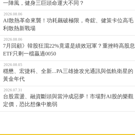
一陣風，健身三巨頭命運大不同？
2026.08.06
AI散熱革命來襲！功耗飆破極限，奇鋐、健策卡位高毛
利散熱新戰場
2026.08.06
7月回顧》韓股狂瀉22%竟還是績效冠軍？重挫時高股息
ETF只剩一檔贏過0050
2026.08.05
穩懋、宏捷科、全新...PA三雄搶攻光通訊與低軌衛星的
黃金年代
2026.07.31
台股震盪、融資斷頭與當沖成惡夢！市場對AI股的樂觀
定價，恐比想像中脆弱