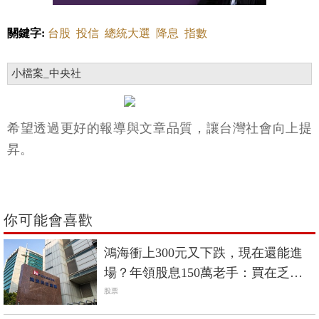
關鍵字:
台股
投信
總統大選
降息
指數
小檔案_中央社
希望透過更好的報導與文章品質，讓台灣社會向上提
昇。
你可能會喜歡
鴻海衝上300元又下跌，現在還能進
場？年領股息150萬老手：買在乏人
問津時
股票