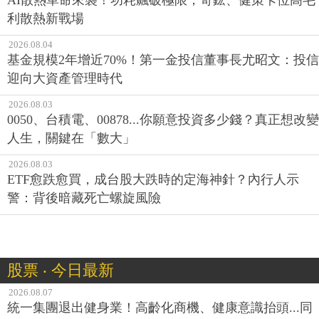
利散熱新戰場
2026.08.04
基金規模2年增近70%！第一金投信董事長尤昭文：投信
迎向大資產管理時代
2026.08.03
0050、台積電、00878...你願意投資多少錢？真正想改變
人生，關鍵在「數大」
2026.08.03
ETF愈跌愈買，成台股大跌時的定海神針？內行人示
警：背後暗藏死亡螺旋風險
股票 ‧ 今日最新
2026.08.07
統一集團退出健身業！高齡化商機、健康意識抬頭...同