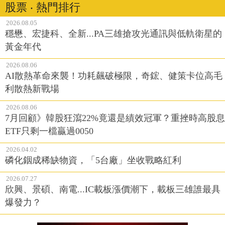
股票 ‧ 熱門排行
2026.08.05
穩懋、宏捷科、全新...PA三雄搶攻光通訊與低軌衛星的
黃金年代
2026.08.06
AI散熱革命來襲！功耗飆破極限，奇鋐、健策卡位高毛
利散熱新戰場
2026.08.06
7月回顧》韓股狂瀉22%竟還是績效冠軍？重挫時高股息
ETF只剩一檔贏過0050
2026.04.02
磷化銦成稀缺物資，「5台廠」坐收戰略紅利
2026.07.27
欣興、景碩、南電...IC載板漲價潮下，載板三雄誰最具
爆發力？