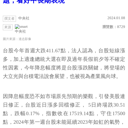
題，看好中長期表現
2024.01.08
中央社
撰文者
瀏覽數：
8729
來源
中央社
圖片來源：達志影像
台股今年首週大跌411.67點，法人認為，台股短線漲
多，加上適逢總統大選在即及過年長假前夕等不確定
性因素，今年降息幅度將是台股漲跌關鍵，將登場的
大立光與台積電法說會展望，也被視為產業風向球。
因降息幅度恐不如市場原先預期的樂觀，引發美股連
日修正，台股近日漲多回檔修正， 5日終場跌30.51
點，跌幅0.17%，指數收在17519.14點，守住17500
點，2024年第一週台股未能延續2023年如虹的氣勢，