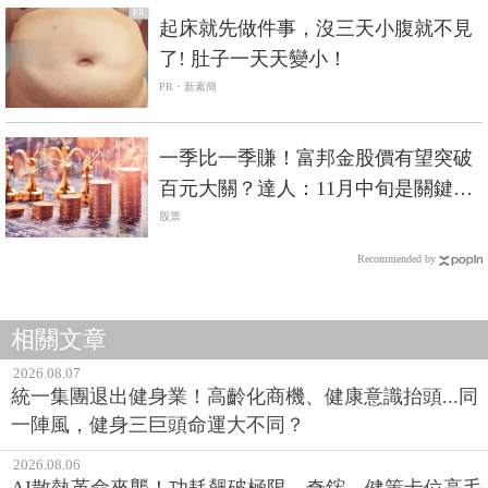
PR
起床就先做件事，沒三天小腹就不見
了! 肚子一天天變小！
PR・新素簡
一季比一季賺！富邦金股價有望突破
百元大關？達人：11月中旬是關鍵時
間點
股票
Recommended by
相關文章
2026.08.07
統一集團退出健身業！高齡化商機、健康意識抬頭...同
一陣風，健身三巨頭命運大不同？
2026.08.06
AI散熱革命來襲！功耗飆破極限，奇鋐、健策卡位高毛