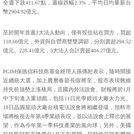
全週下跌411.67點，週線跌幅2.3%，平均日均量新台
幣2904.92億元。
至於開年首週3大法人動向，僅有投信站在買方，買超
118.66億元，外資與自營商雙雙調節，分別賣超294.52
億元、228.41億元，3大法人合計賣超404.27億元。
PGIM保德信科技島基金經理人孫傳恕表示，隨時間接
近總統大選，加上農曆春節長假將至，股市表現難維
持先前強勢上漲格局，且國內外法說會、財報將於1月
中下旬進入重頭戲，包括11日光學鏡頭大廠大力光、
18日晶圓龍頭大廠台積電法說會將相繼登場，預料市
場將檢視去年第4季業績表現，並以法說會上釋出的展
望，作為今年第一季科技產業的風向球；另外，美國