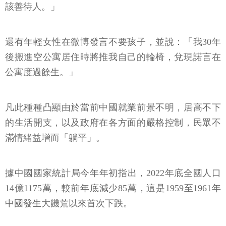
該善待人。」
還有年輕女性在微博發言不要孩子，並說：「我30年
後搬進空公寓居住時將推我自己的輪椅，兌現諾言在
公寓度過餘生。」
凡此種種凸顯由於當前中國就業前景不明，居高不下
的生活開支，以及政府在各方面的嚴格控制，民眾不
滿情緒益增而「躺平」。
據中國國家統計局今年年初指出，2022年底全國人口
14億1175萬，較前年底減少85萬，這是1959至1961年
中國發生大饑荒以來首次下跌。