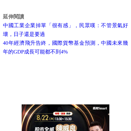
延伸閱讀
中國工業企業掉單「很有感」，民眾嘆：不管景氣好
壞，日子還是要過
40年經濟飛升告終，國際貨幣基金預測，中國未來幾
年的GDP成長可能都不到4%