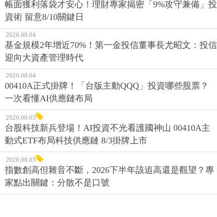
帳面獲利落袋才安心！理財專家揭密「9%攻守兼備」投
資術 留意8/10關鍵日
2026.08.04
基金規模2年增近70%！第一金投信董事長尤昭文：投信
迎向大資產管理時代
2026.08.04
00410A正式掛牌！「台版主動QQQ」投資哪些股票？
一次看懂AI供應鏈布局
2026.08.03
台股科技新兵登場！AI投資不光看護國神山 00410A主
動式ETF布局科技供應鏈 8/3掛牌上市
2026.08.03
指數創高但雜音不斷，2026下半年該追高還是觀望？專
家點出關鍵：分散不是口號