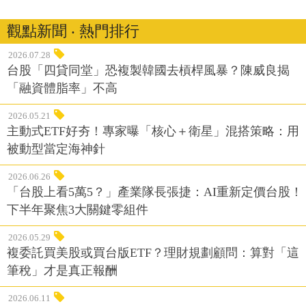
觀點新聞 ‧ 熱門排行
2026.07.28
台股「四貸同堂」恐複製韓國去槓桿風暴？陳威良揭
「融資體脂率」不高
2026.05.21
主動式ETF好夯！專家曝「核心＋衛星」混搭策略：用
被動型當定海神針
2026.06.26
「台股上看5萬5？」產業隊長張捷：AI重新定價台股！
下半年聚焦3大關鍵零組件
2026.05.29
複委託買美股或買台版ETF？理財規劃顧問：算對「這
筆稅」才是真正報酬
2026.06.11