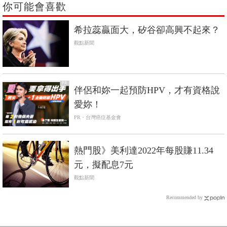
你可能會喜歡
希拉蕊贏面大，矽谷卻高興不起來？
觀點新聞
PR
伴侶和妳一起預防HPV，才有資格說
愛妳！
PR・台灣癌症基金會
熱門股》美利達2022年每股賺11.34
元，擬配息7元
觀點新聞
Recommended by