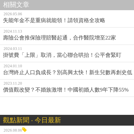
相關文章
2026.05.06
失能年金不是重病就能領！請領資格全攻略
2024.11.13
壽險公會推保險理賠醫起通，合作醫院增至22家
2024.03.11
掛號費「上限」取消，當心聯合哄抬！公平會緊盯
2024.01.10
台灣終止人口負成長？別高興太快！新生兒數再創史低
2023.11.20
價值觀改變？不婚族激增！中國初婚人數9年下降55%
觀點新聞 ‧ 今日最新
2026.08.06