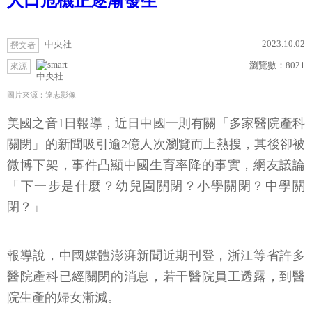
人口危機正逐漸發生
2023.10.02
中央社
撰文者
瀏覽數：
8021
來源
中央社
圖片來源：達志影像
美國之音1日報導，近日中國一則有關「多家醫院產科
關閉」的新聞吸引逾2億人次瀏覽而上熱搜，其後卻被
微博下架，事件凸顯中國生育率降的事實，網友議論
「下一步是什麼？幼兒園關閉？小學關閉？中學關
閉？」
報導說，中國媒體澎湃新聞近期刊登，浙江等省許多
醫院產科已經關閉的消息，若干醫院員工透露，到醫
院生產的婦女漸減。