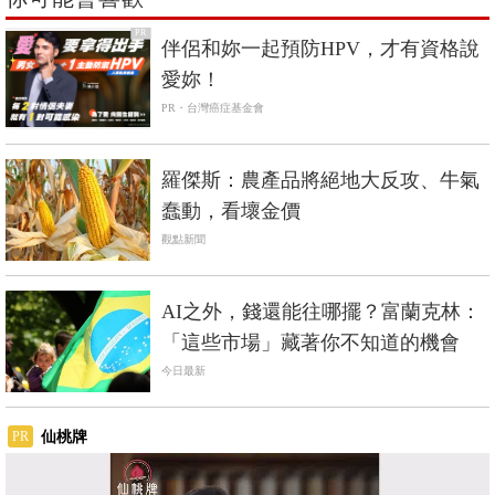
PR
伴侶和妳一起預防HPV，才有資格說
愛妳！
PR・台灣癌症基金會
羅傑斯：農產品將絕地大反攻、牛氣
蠢動，看壞金價
觀點新聞
AI之外，錢還能往哪擺？富蘭克林：
「這些市場」藏著你不知道的機會
今日最新
仙桃牌
PR