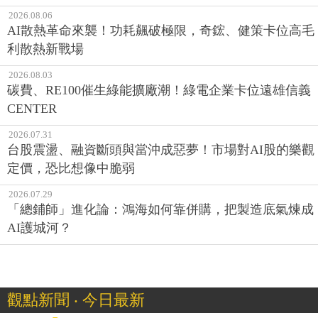
2026.08.06
AI散熱革命來襲！功耗飆破極限，奇鋐、健策卡位高毛
利散熱新戰場
2026.08.03
碳費、RE100催生綠能擴廠潮！綠電企業卡位遠雄信義
CENTER
2026.07.31
台股震盪、融資斷頭與當沖成惡夢！市場對AI股的樂觀
定價，恐比想像中脆弱
2026.07.29
「總鋪師」進化論：鴻海如何靠併購，把製造底氣煉成
AI護城河？
觀點新聞 ‧ 今日最新