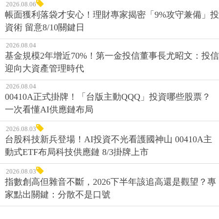
2026.08.06
帳面獲利落袋才安心！理財專家揭密「9%攻守兼備」投
資術 留意8/10關鍵日
2026.08.04
基金規模2年增近70%！第一金投信董事長尤昭文：投信
迎向大資產管理時代
2026.08.04
00410A正式掛牌！「台版主動QQQ」投資哪些股票？
一次看懂AI供應鏈布局
2026.08.03
台股科技新兵登場！AI投資不光看護國神山 00410A主
動式ETF布局科技供應鏈 8/3掛牌上市
2026.08.03
指數創高但雜音不斷，2026下半年該追高還是觀望？專
家點出關鍵：分散不是口號