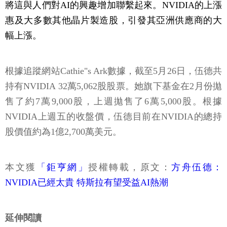
將這與人們對AI的興趣增加聯繫起來。NVIDIA的上漲
惠及大多數其他晶片製造股，引發其亞洲供應商的大
幅上漲。
根據追蹤網站Cathie"s Ark數據，截至5月26日，伍德共
持有NVIDIA 32萬5,062股股票。她旗下基金在2月份拋
售了約7萬9,000股，上週拋售了6萬5,000股。根據
NVIDIA上週五的收盤價，伍德目前在NVIDIA的總持
股價值約為1億2,700萬美元。
本文獲
「鉅亨網」
授權轉載，原文：
方舟伍德：
NVIDIA已經太貴 特斯拉有望受益AI熱潮
延伸閱讀