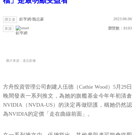
檔」是最明顯受益者
2023.06.06
鉅亨網/魏志豪
撰文者
瀏覽數：
8193
來源
鉅亨網
圖片來源：達志影像
方舟投資管理公司創建人伍德（Cathie Wood）5月29日
晚間發表一系列推文，為她的旗艦基金今年年初清倉
NVIDIA（NVDA-US）的決定再做辯護，稱她仍然認
為NVIDIA的定價「走在曲線前面」。