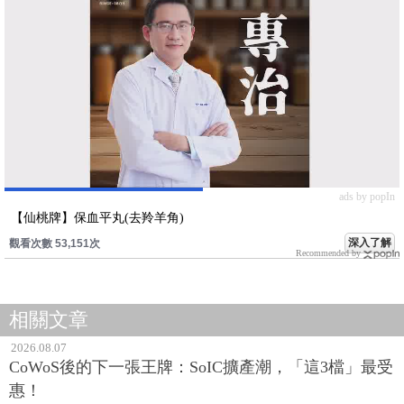
ads by popIn
【仙桃牌】保血平丸(去羚羊角)
深入了解
觀看次數 53,151次
Recommended by
相關文章
2026.08.07
CoWoS後的下一張王牌：SoIC擴產潮，「這3檔」最受
惠！