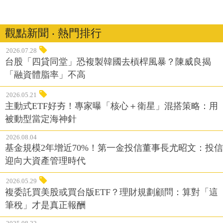
觀點新聞 ‧ 熱門排行
2026.07.28
台股「四貸同堂」恐複製韓國去槓桿風暴？陳威良揭
「融資體脂率」不高
2026.05.21
主動式ETF好夯！專家曝「核心＋衛星」混搭策略：用
被動型當定海神針
2026.08.04
基金規模2年增近70%！第一金投信董事長尤昭文：投信
迎向大資產管理時代
2026.05.29
複委託買美股或買台版ETF？理財規劃顧問：算對「這
筆稅」才是真正報酬