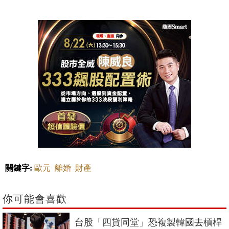
關鍵字:
歐元
離婚
財產
你可能會喜歡
台股「四貸同堂」恐複製韓國去槓桿