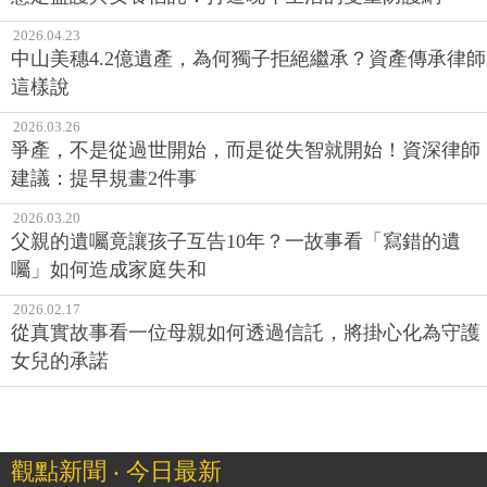
2026.04.23
中山美穗4.2億遺產，為何獨子拒絕繼承？資產傳承律師
這樣說
2026.03.26
爭產，不是從過世開始，而是從失智就開始！資深律師
建議：提早規畫2件事
2026.03.20
父親的遺囑竟讓孩子互告10年？一故事看「寫錯的遺
囑」如何造成家庭失和
2026.02.17
從真實故事看一位母親如何透過信託，將掛心化為守護
女兒的承諾
觀點新聞 ‧ 今日最新