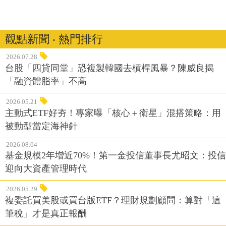
觀點新聞 ‧ 熱門排行
2026.07.28
台股「四貸同堂」恐複製韓國去槓桿風暴？陳威良揭
「融資體脂率」不高
2026.05.21
主動式ETF好夯！專家曝「核心＋衛星」混搭策略：用
被動型當定海神針
2026.08.04
基金規模2年增近70%！第一金投信董事長尤昭文：投信
迎向大資產管理時代
2026.05.29
複委託買美股或買台版ETF？理財規劃顧問：算對「這
筆稅」才是真正報酬