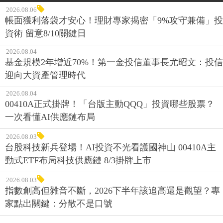
2026.08.06
帳面獲利落袋才安心！理財專家揭密「9%攻守兼備」投
資術 留意8/10關鍵日
2026.08.04
基金規模2年增近70%！第一金投信董事長尤昭文：投信
迎向大資產管理時代
2026.08.04
00410A正式掛牌！「台版主動QQQ」投資哪些股票？
一次看懂AI供應鏈布局
2026.08.03
台股科技新兵登場！AI投資不光看護國神山 00410A主
動式ETF布局科技供應鏈 8/3掛牌上市
2026.08.03
指數創高但雜音不斷，2026下半年該追高還是觀望？專
家點出關鍵：分散不是口號