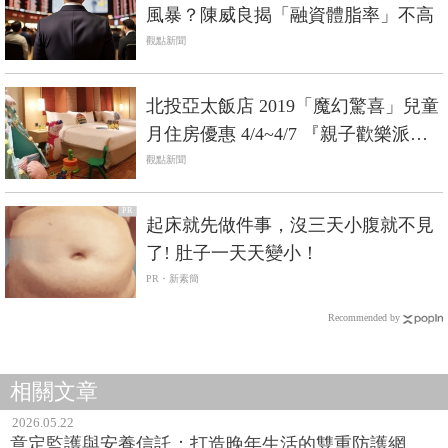
風暴？陳威良揭「融資體脂率」不高
觀點新聞
北投亞太飯店 2019「魔幻驚喜」兒童
月住房優惠 4/4~4/7 『親子歡樂派
對』闖關活動 4/1~4/30加映 親子魔幻
觀點新聞
秀 & 大錢妮妮口技劇場
PR
起床就先做件事，沒三天小腹就不見
了! 肚子一天天變小！
PR・新素簡
Recommended by
相關文章
2026.05.22
意定監護與安養信託：打造晚年生活的雙重防護網