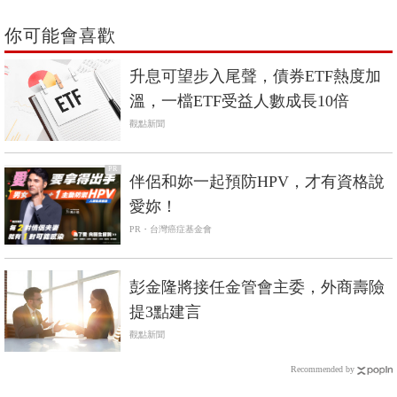
你可能會喜歡
升息可望步入尾聲，債券ETF熱度加
溫，一檔ETF受益人數成長10倍
觀點新聞
PR
伴侶和妳一起預防HPV，才有資格說
愛妳！
PR・台灣癌症基金會
彭金隆將接任金管會主委，外商壽險
提3點建言
觀點新聞
Recommended by