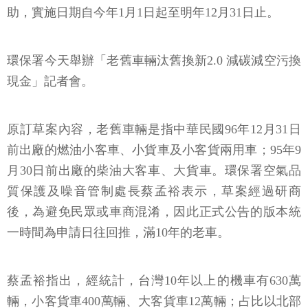
助，實施日期自今年1月1日起至明年12月31日止。
環保署今天舉辦「老舊車輛汰舊換新2.0 減碳減空污換
現金」記者會。
原訂草案內容，老舊車輛是指中華民國96年12月31日
前出廠的燃油小客車、小貨車及小客貨兩用車；95年9
月30日前出廠的柴油大客車、大貨車。環保署空氣品
質保護及噪音管制處長蔡孟裕表示，草案經過研商
後，為避免民眾或車商混淆，因此正式公告的版本統
一時間為申請日往回推，滿10年的老車。
蔡孟裕指出，經統計，台灣10年以上的機車有630萬
輛，小客貨車400萬輛、大客貨車12萬輛；占比以北部