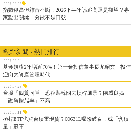
2026.08.03
指數創高但雜音不斷，2026下半年該追高還是觀望？專
家點出關鍵：分散不是口號
觀點新聞 ‧ 熱門排行
2026.08.04
基金規模2年增近70%！第一金投信董事長尤昭文：投信
迎向大資產管理時代
2026.07.28
台股「四貸同堂」恐複製韓國去槓桿風暴？陳威良揭
「融資體脂率」不高
2026.06.11
槓桿ETF也買台積電現貨？00631L曝險破百，成「含積
量」冠軍