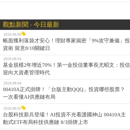
觀點新聞 ‧ 今日最新
2026.08.06
帳面獲利落袋才安心！理財專家揭密「9%攻守兼備」投
資術 留意8/10關鍵日
2026.08.04
基金規模2年增近70%！第一金投信董事長尤昭文：投信
迎向大資產管理時代
2026.08.04
00410A正式掛牌！「台版主動QQQ」投資哪些股票？
一次看懂AI供應鏈布局
2026.08.03
台股科技新兵登場！AI投資不光看護國神山 00410A主
動式ETF布局科技供應鏈 8/3掛牌上市