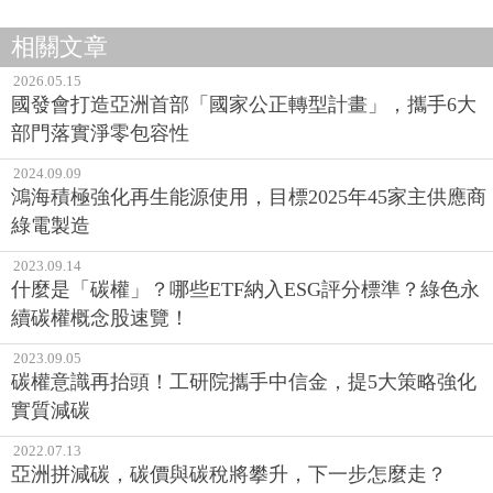
相關文章
2026.05.15
國發會打造亞洲首部「國家公正轉型計畫」，攜手6大
部門落實淨零包容性
2024.09.09
鴻海積極強化再生能源使用，目標2025年45家主供應商
綠電製造
2023.09.14
什麼是「碳權」？哪些ETF納入ESG評分標準？綠色永
續碳權概念股速覽！
2023.09.05
碳權意識再抬頭！工研院攜手中信金，提5大策略強化
實質減碳
2022.07.13
亞洲拼減碳，碳價與碳稅將攀升，下一步怎麼走？