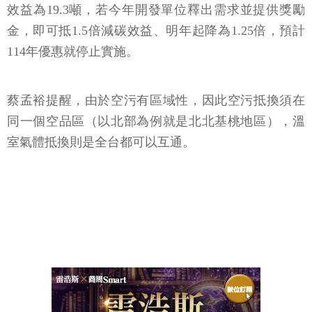
效益為19.3噸，若今年開發單位釋出需求並提供獎勵
金，即可抵1.5倍減碳效益、明年起降為1.25倍，預計
114年優惠就停止實施。
蔡孟裕提醒，由於空污有區域性，因此空污抵換須在
同一個空品區（以北部為例就是北北基桃地區），溫
室氣體抵換則是全台都可以互通。