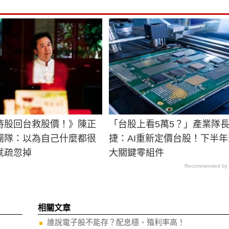
持股回台救股價！》陳正
「台股上看5萬5？」產業隊
團隊：以為自己什麼都很
捷：AI重新定價台股！下半年
就疏忽掉
大關鍵零組件
Recommended by
相關文章
誰說電子股不能存？配息穩、殖利率高！