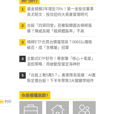
熱門排行
基金規模2年增近70%！第一金投信董事
1
長尤昭文：投信迎向大資產管理時代
台股「四貸同堂」恐複製韓國去槓桿風
2
暴？陳威良揭「融資體脂率」不高
槓桿ETF也買台積電現貨？00631L曝險
3
破百，成「含積量」冠軍
主動式ETF好夯！專家曝「核心＋衛星」
4
混搭策略：用被動型當定海神針
「台股上看5萬5？」產業隊長張捷：AI重
5
新定價台股！下半年聚焦3大關鍵零組件
你是哪種族群?
列印