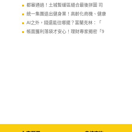
都審通過！土城暫緩區縫合最後拼圖 司
統一集團退出健身業！高齡化商機、健康
AI之外，錢還能往哪擺？富蘭克林：「
帳面獲利落袋才安心！理財專家揭密「9