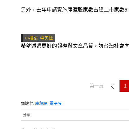
另外，去年申請實施庫藏股家數占總上市家數5.
小檔案_中央社
希望透過更好的報導與文章品質，讓台灣社會
第一頁
1
關鍵字:
庫藏股
電子股
分享: