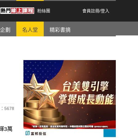
粉絲團
會員註冊
/
登入
企劃
名人堂
精彩書摘
：5678
輝3萬