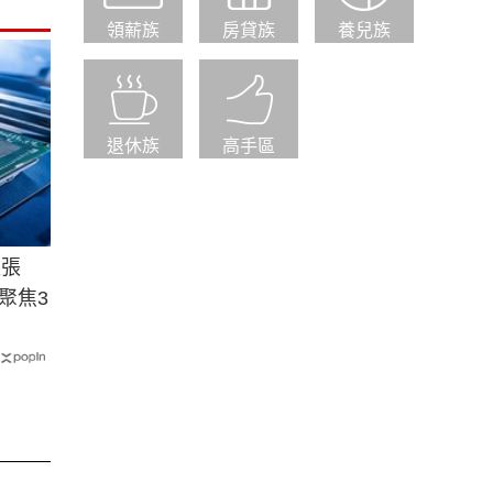
領薪族
房貸族
養兒族
退休族
高手區
長張
聚焦3