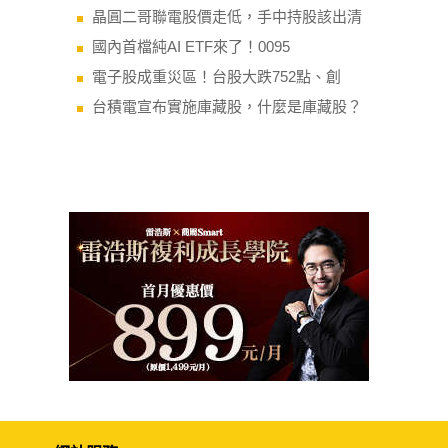
晶圓二哥聯電股價走低，手中持股該出清
國內首檔純AI ETF來了！0095
電子股成重災區！台股大跌752點、創
台積電宣布實施庫藏股，什麼是庫藏股？