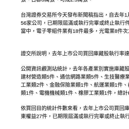
台灣證券交易所今天發布新聞稿指出，自去年1月
56家公司，已期限屆滿或執行完畢或終止執行
當中，電子零組件業有18件最多，光電業8件次
證交所說明，去年上市公司買回庫藏股執行率達1
公開資訊觀測站統計，去年各產業別實施庫藏股
建材營造類5件、通信網路業類5件、生技醫療業
工業類2件、金融保險業類1件、航運業類1件、
類1件、電機機械類1件、橡膠工業類1件，總計
依買回目的統計件數來看，去年上市公司買回庫
東權益27件，已期限屆滿或執行完畢或終止執