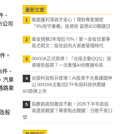
最新文章
件、
帳面獲利落袋才安心！理財專家揭密
1
市公司
「9%攻守兼備」投資術 留意8/10關鍵日
基金規模2年增近70%！第一金投信董事
2
長尤昭文：投信迎向大資產管理時代
0件。
00410A正式掛牌！「台版主動QQQ」投
3
資哪些股票？一次看懂AI供應鏈布局
5件、
台股科技新兵登場！AI投資不光看護國神
4
、汽車
山 00410A主動式ETF布局科技供應鏈
通路業
8/3掛牌上市
指數創高但雜音不斷，2026下半年該追
5
高還是觀望？專家點出關鍵：分散不是口
及股
號