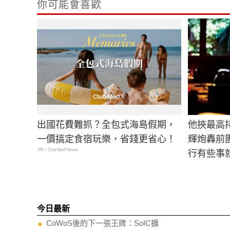
你可能會喜歡
出國花費難抓？全包式海島假期，
他挾最高
一價搞定食宿玩樂，省錢更省心！
輝炮轟前
PR・Club Med Taiwan
行有些事
今日最新
CoWoS後的下一張王牌：SoIC擴