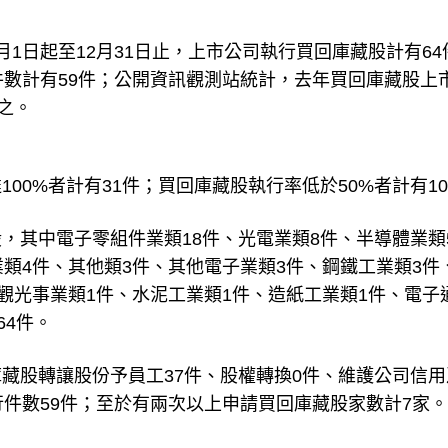
1日起至12月31日止，上市公司執行買回庫藏股計有64
件數計有59件；公開資訊觀測站統計，去年買回庫藏股上
之。
00%者計有31件；買回庫藏股執行率低於50%者計有1
，其中電子零組件業類18件、光電業類8件、半導體業類
類4件、其他類3件、其他電子業類3件、鋼鐵工業類3件
觀光事業類1件、水泥工業類1件、造紙工業類1件、電子
64件。
藏股轉讓股份予員工37件、股權轉換0件、維護公司信用
行件數59件；至於有兩次以上申請買回庫藏股家數計7家。