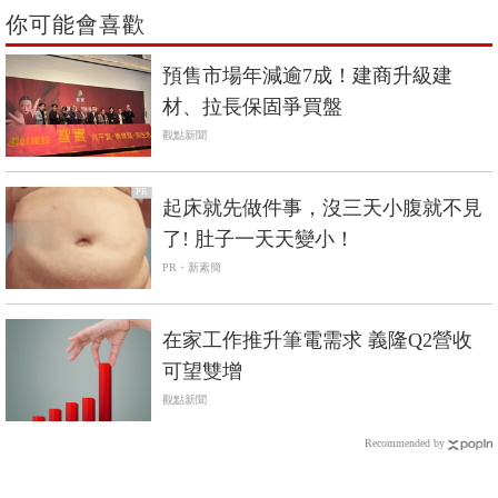
你可能會喜歡
預售市場年減逾7成！建商升級建
材、拉長保固爭買盤
觀點新聞
PR
起床就先做件事，沒三天小腹就不見
了! 肚子一天天變小！
PR・新素簡
在家工作推升筆電需求 義隆Q2營收
可望雙增
觀點新聞
Recommended by