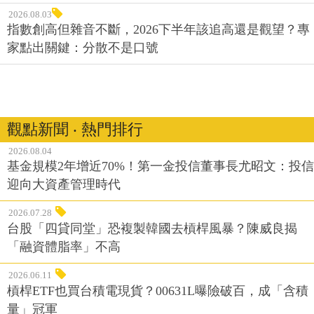
2026.08.03
指數創高但雜音不斷，2026下半年該追高還是觀望？專
家點出關鍵：分散不是口號
觀點新聞 ‧ 熱門排行
2026.08.04
基金規模2年增近70%！第一金投信董事長尤昭文：投信
迎向大資產管理時代
2026.07.28
台股「四貸同堂」恐複製韓國去槓桿風暴？陳威良揭
「融資體脂率」不高
2026.06.11
槓桿ETF也買台積電現貨？00631L曝險破百，成「含積
量」冠軍