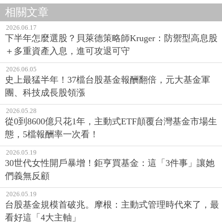
相關文章
2026.06.17
下半年怎麼選股？貝萊德策略師Kruger：防禦型高息股
＋多重資產入息，進可攻退可守
2026.06.05
史上最猛半年！37檔台股基金報酬翻倍，元大基金軍
團、科技成長股領漲
2026.05.28
從0到8600億只花1年，主動式ETF顛覆台灣基金市場生
態，5檔報酬率一次看！
2026.05.19
30世代女性開戶暴增！鉅亨買基金：這「3件事」讓她
們義無反顧
2026.05.19
台股基金規模首破兆。摩根：主動式管理時代來了，最
看好這「4大主軸」