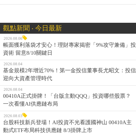
觀點新聞 ‧ 今日最新
2026.08.06
帳面獲利落袋才安心！理財專家揭密「9%攻守兼備」投
資術 留意8/10關鍵日
2026.08.04
基金規模2年增近70%！第一金投信董事長尤昭文：投信
迎向大資產管理時代
2026.08.04
00410A正式掛牌！「台版主動QQQ」投資哪些股票？
一次看懂AI供應鏈布局
2026.08.03
台股科技新兵登場！AI投資不光看護國神山 00410A主
動式ETF布局科技供應鏈 8/3掛牌上市