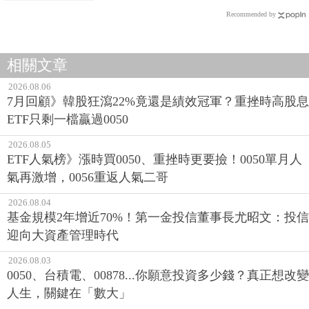
Recommended by
相關文章
2026.08.06
7月回顧》韓股狂瀉22%竟還是績效冠軍？重挫時高股息
ETF只剩一檔贏過0050
2026.08.05
ETF人氣榜》漲時買0050、重挫時更要撿！0050單月人
氣再激增，0056重返人氣二哥
2026.08.04
基金規模2年增近70%！第一金投信董事長尤昭文：投信
迎向大資產管理時代
2026.08.03
0050、台積電、00878...你願意投資多少錢？真正想改變
人生，關鍵在「數大」