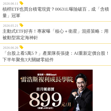
2026.06.11
槓桿ETF也買台積電現貨？00631L曝險破百，成「含積
量」冠軍
2026.05.21
主動式ETF好夯！專家曝「核心＋衛星」混搭策略：用
被動型當定海神針
2026.06.26
「台股上看5萬5？」產業隊長張捷：AI重新定價台股！
下半年聚焦3大關鍵零組件