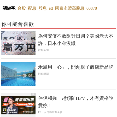
關鍵字:
台股
配息
股息
etf
國泰永續高股息
00878
你可能會喜歡
為何安倍不敢阻升日圓？美國老大不
許，日本小弟沒轍
觀點新聞
禾風用「心」，開創親子飯店新品牌
觀點新聞
PR
伴侶和妳一起預防HPV，才有資格說
愛妳！
PR・台灣癌症基金會