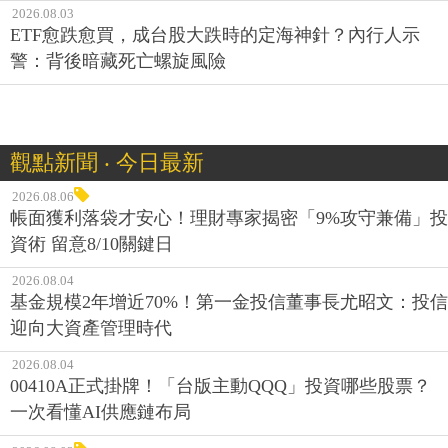
2026.08.03
ETF愈跌愈買，成台股大跌時的定海神針？內行人示
警：背後暗藏死亡螺旋風險
觀點新聞 ‧ 今日最新
2026.08.06
帳面獲利落袋才安心！理財專家揭密「9%攻守兼備」投
資術 留意8/10關鍵日
2026.08.04
基金規模2年增近70%！第一金投信董事長尤昭文：投信
迎向大資產管理時代
2026.08.04
00410A正式掛牌！「台版主動QQQ」投資哪些股票？
一次看懂AI供應鏈布局