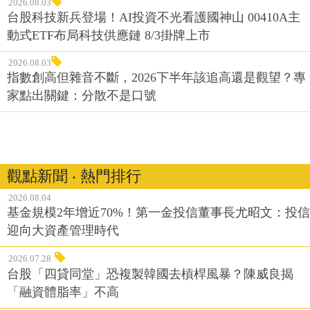
2026.08.03
台股科技新兵登場！AI投資不光看護國神山 00410A主
動式ETF布局科技供應鏈 8/3掛牌上市
2026.08.03
指數創高但雜音不斷，2026下半年該追高還是觀望？專
家點出關鍵：分散不是口號
觀點新聞 ‧ 熱門排行
2026.08.04
基金規模2年增近70%！第一金投信董事長尤昭文：投信
迎向大資產管理時代
2026.07.28
台股「四貸同堂」恐複製韓國去槓桿風暴？陳威良揭
「融資體脂率」不高