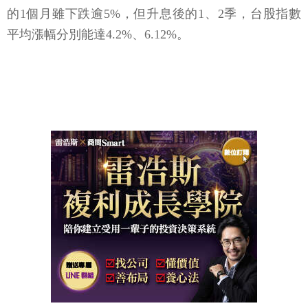
的1個月雖下跌逾5%，但升息後的1、2季，台股指數
平均漲幅分別能達4.2%、6.12%。