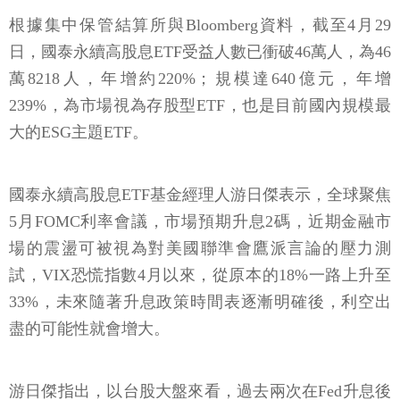
根據集中保管結算所與Bloomberg資料，截至4月29
日，國泰永續高股息ETF受益人數已衝破46萬人，為46
萬8218人，年增約220%；規模達640億元，年增
239%，為市場視為存股型ETF，也是目前國內規模最
大的ESG主題ETF。
國泰永續高股息ETF基金經理人游日傑表示，全球聚焦
5月FOMC利率會議，市場預期升息2碼，近期金融市
場的震盪可被視為對美國聯準會鷹派言論的壓力測
試，VIX恐慌指數4月以來，從原本的18%一路上升至
33%，未來隨著升息政策時間表逐漸明確後，利空出
盡的可能性就會增大。
游日傑指出，以台股大盤來看，過去兩次在Fed升息後