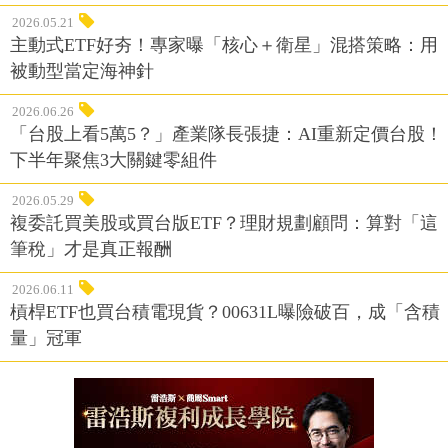
2026.05.21
主動式ETF好夯！專家曝「核心＋衛星」混搭策略：用
被動型當定海神針
2026.06.26
「台股上看5萬5？」產業隊長張捷：AI重新定價台股！
下半年聚焦3大關鍵零組件
2026.05.29
複委託買美股或買台版ETF？理財規劃顧問：算對「這
筆稅」才是真正報酬
2026.06.11
槓桿ETF也買台積電現貨？00631L曝險破百，成「含積
量」冠軍