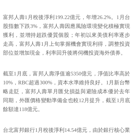
富邦人壽1月稅後淨利199.22億元，年增26.2%。1月台
股指數下跌3%，富邦人壽因應風險環境變化積極實現
獲利，並增持超跌優質個股；年初以來美債利率逐步
走高，富邦人壽1月上旬掌握機會實現利得，調整投資
部位並增加現金，利率回升後將伺機投資海外債券。
截至1月底，富邦人壽淨值逾5350億元，淨值比率高於
10%，RBC超過300%，資本水準維持良好。1月新台幣
略走貶，富邦人壽單月匯兌損益與避險成本優於去年
同期，外匯價格變動準備金也較12月提升，截至1月底
餘額達118億元。
台北富邦銀行1月稅後淨利14.54億元，由於銀行核心業