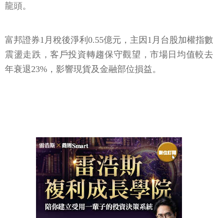
龍頭。
富邦證券1月稅後淨利0.55億元，主因1月台股加權指數
震盪走跌，客戶投資轉趨保守觀望，市場日均值較去
年衰退23%，影響現貨及金融部位損益。