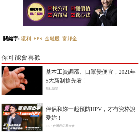
關鍵字:
獲利
EPS
金融股
富邦金
你可能會喜歡
基本工資調漲、口罩變便宜，2021年
5大新制搶先看！
觀點新聞
PR
伴侶和妳一起預防HPV，才有資格說
愛妳！
PR・台灣癌症基金會