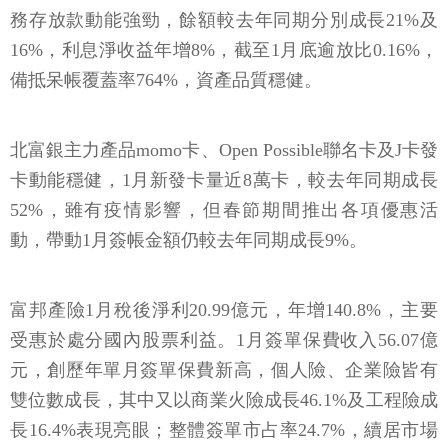
務存放款動能強勁，餘額較去年同期分別成長21%及
16%，利息淨收益年增8%，截至1月底逾放比0.16%，
備抵呆帳覆蓋率764%，資產品質穩健。
北富銀主力產品momo卡、Open Possible聯名卡及J卡發
卡動能穩健，1月新發卡量近8萬卡，較去年同期成長
52%，雖有疫情影響，但春節期間推出各項優惠活
動，帶動1月簽帳金額仍較去年同期成長9%。
富邦產險1月稅後淨利20.99億元，年增140.8%，主要
受惠於處分國內股票利益。1月簽單保費收入56.07億
元，創歷年單月簽單保費新高，個人險、企業險皆有
雙位數成長，其中又以商業火險成長46.1%及工程險成
長16.4%表現亮眼；整體簽單市占率24.7%，續居市場