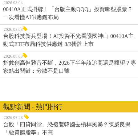
2026.08.04
00410A正式掛牌！「台版主動QQQ」投資哪些股票？
一次看懂AI供應鏈布局
2026.08.03
台股科技新兵登場！AI投資不光看護國神山 00410A主
動式ETF布局科技供應鏈 8/3掛牌上市
2026.08.03
指數創高但雜音不斷，2026下半年該追高還是觀望？專
家點出關鍵：分散不是口號
觀點新聞 ‧ 熱門排行
2026.07.28
台股「四貸同堂」恐複製韓國去槓桿風暴？陳威良揭
「融資體脂率」不高