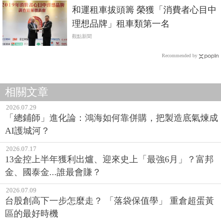
和運租車拔頭籌 榮獲「消費者心目中
理想品牌」租車類第一名
觀點新聞
Recommended by
相關文章
2026.07.29
「總鋪師」進化論：鴻海如何靠併購，把製造底氣煉成
AI護城河？
2026.07.17
13金控上半年獲利出爐、迎來史上「最強6月」？富邦
金、國泰金...誰最會賺？
2026.07.09
台股創高下一步怎麼走？ 「落袋保值學」 重倉超蛋黃
區的最好時機