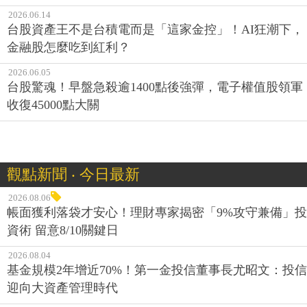
2026.06.14
台股資產王不是台積電而是「這家金控」！AI狂潮下，
金融股怎麼吃到紅利？
2026.06.05
台股驚魂！早盤急殺逾1400點後強彈，電子權值股領軍
收復45000點大關
觀點新聞 ‧ 今日最新
2026.08.06
帳面獲利落袋才安心！理財專家揭密「9%攻守兼備」投
資術 留意8/10關鍵日
2026.08.04
基金規模2年增近70%！第一金投信董事長尤昭文：投信
迎向大資產管理時代