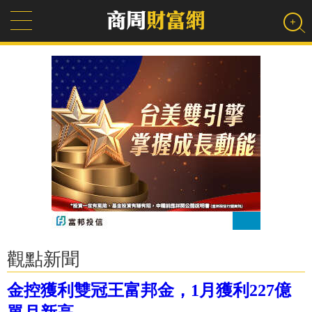
觀點新聞
金控獲利雙冠王富邦金，1月獲利227億