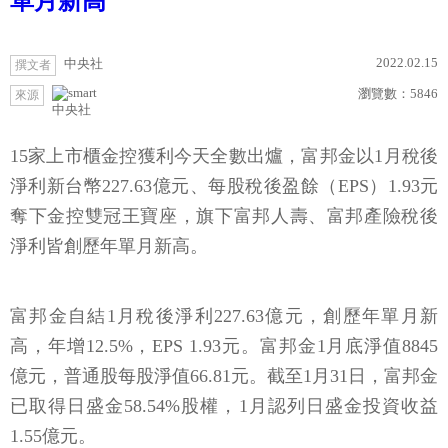
單月新高
2022.02.15
中央社
撰文者
瀏覽數：
5846
來源
中央社
15家上市櫃金控獲利今天全數出爐，富邦金以1月稅後
淨利新台幣227.63億元、每股稅後盈餘（EPS）1.93元
奪下金控雙冠王寶座，旗下富邦人壽、富邦產險稅後
淨利皆創歷年單月新高。
富邦金自結1月稅後淨利227.63億元，創歷年單月新
高，年增12.5%，EPS 1.93元。富邦金1月底淨值8845
億元，普通股每股淨值66.81元。截至1月31日，富邦金
已取得日盛金58.54%股權，1月認列日盛金投資收益
1.55億元。