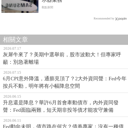
觀點新聞
Recommended by
相關文章
2026.07.17
灰犀牛來了？美期中選舉前，股市波動大！但專家呼
籲：別急著離場
2026.07.15
6月CPI意外降溫，通膨見頂了？2大外資同聲：Fed今年
按兵不動，明年將有小幅降息空間
2026.06.15
升息還是降息？華許6月首會牽動債市，內外資同發
聲：Fed面臨兩難，短天期非投等債才能攻守兼備
2026.06.11
Fed動向未明，債市路在何方？債券專家：沒有一種債