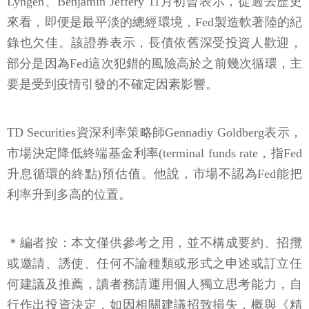
Lyngen、Benjamin Jeffery 11月初曾表示，從過去歷史
來看，即便是最平淡的總經環境，Fed製造軟著陸的紀
錄也欠佳。該證券表示，長債依舊深受投資人歡迎，
部分是因為Fed這次犯錯的風險高於之前幾次循環，主
要是受到疫情引發的不確定因素影響。
TD Securities資深利率策略師Gennadiy Goldberg表示，
市場決定降低終端基金利率(terminal funds rate，指Fed
升息循環的終點)預估值。他說，市場不認為Fed能把
利率升到多高的位置。
＊編者按：本文僅供參考之用，並不構成要約、招攬
或邀請、誘使、任何不論種類或形式之申述或訂立任
何建議及推薦，讀者務請運用個人獨立思考能力，自
行作出投資決定，如因相關建議招致損失，概與《精