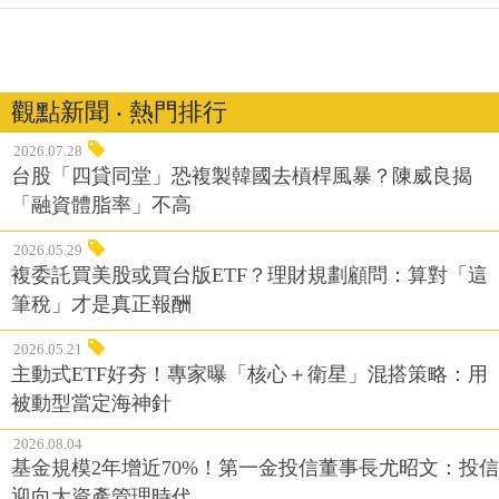
觀點新聞 ‧ 熱門排行
2026.07.28
台股「四貸同堂」恐複製韓國去槓桿風暴？陳威良揭
「融資體脂率」不高
2026.05.29
複委託買美股或買台版ETF？理財規劃顧問：算對「這
筆稅」才是真正報酬
2026.05.21
主動式ETF好夯！專家曝「核心＋衛星」混搭策略：用
被動型當定海神針
2026.08.04
基金規模2年增近70%！第一金投信董事長尤昭文：投信
迎向大資產管理時代