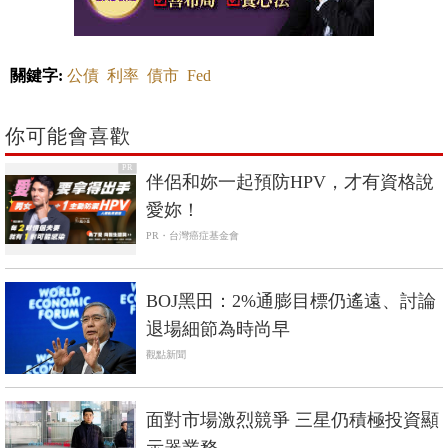
關鍵字:
公債
利率
債市
Fed
你可能會喜歡
PR
伴侶和妳一起預防HPV，才有資格說
愛妳！
PR・台灣癌症基金會
BOJ黑田：2%通膨目標仍遙遠、討論
退場細節為時尚早
觀點新聞
面對市場激烈競爭 三星仍積極投資顯
示器業務