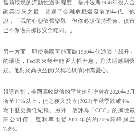
當前環境的流動性過剩程度，是丹法斯1958年投入金
融業以來之最，超過了金融危機爆發前的年代。他
說，「我的心態依舊樂觀，但你必須保持理智。債市
已不像過去那樣安全穩固。」
另一方面，即便美國可能面臨1950年代通膨「飆升」
的環境，Fed未來幾年能否大幅升息，丹法斯感到懷
疑。他對於高收益債(又稱垃圾債)相當憂心。
報導直指，美國高收益債的平均殖利率曾在2020年3月
衝至11%以上，但之後又於今(2021)年秋季跌破4%、
寫下歷史新低紀錄。另外，信評為「CCC」的風險最
高公司債，殖利率也從2020年的約20%高峰崩至
7.8%。