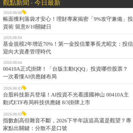
觀點新聞 ‧ 今日最新
2026.08.06
帳面獲利落袋才安心！理財專家揭密「9%攻守兼備」投
資術 留意8/10關鍵日
2026.08.04
基金規模2年增近70%！第一金投信董事長尤昭文：投信
迎向大資產管理時代
2026.08.04
00410A正式掛牌！「台版主動QQQ」投資哪些股票？
一次看懂AI供應鏈布局
2026.08.03
台股科技新兵登場！AI投資不光看護國神山 00410A主
動式ETF布局科技供應鏈 8/3掛牌上市
2026.08.03
指數創高但雜音不斷，2026下半年該追高還是觀望？專
家點出關鍵：分散不是口號