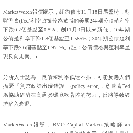
MarketWatch報價顯示，紐約債市11月18日尾盤時，對
聯準會(Fed)利率政策較為敏感的美國2年期公債殖利率
下跌0.2個基點至0.5%，創11月9日以來新低；10年期
公債殖利率下降1.8個基點至1.586%；30年期公債殖利
率下跌2.6個基點至1.971%。(註：公債價格與殖利率呈
現反向走勢。)
分析人士認為，長債殖利率低迷不振，可能反應人們
擔憂「貨幣政策出現錯誤」(policy error)，意味著Fed
為協助經濟在高通膨環境軟著陸的努力，反將導致經
濟陷入衰退。
MarketWatch報導，BMO Capital Markets策略師Ian