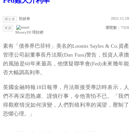
Fed難大升利率
2021.11.19
郭妍希
撰文者
瀏覽數：
7310
來源
MoneyDJ 理財網
素有「債券界巴菲特」美名的Loomis Sayles & Co.資產
管理公司副董事長丹法斯(Dan Fuss)警告，投資人承擔
的風險是60年來最高，他懷疑聯準會(Fed)未來幾年能
否大幅調高利率。
英國金融時報18日報導，丹法斯接受專訪時表示，人
們不再深思熟慮、謹慎行事，令他害怕不已。「我們
得觀察情況如何演變，人們對殖利率的渴望，壓制了
恐懼心理。」