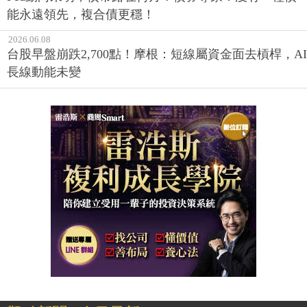
能永遠領先，複合債更穩！
2026.06.08
台股早盤崩跌2,700點！摩根：短線屬資金面去槓桿，AI
長線動能未變