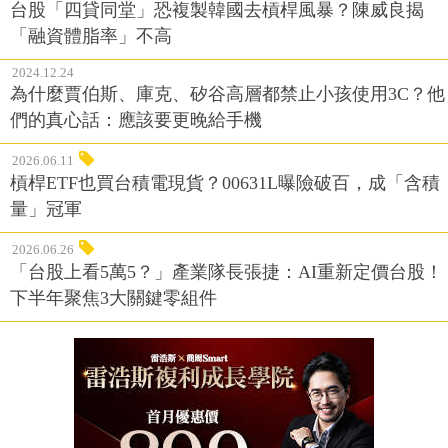
台股「四貸同堂」恐複製韓國去槓桿風暴？陳威良揭
「融資體脂率」不高
2024.12.24
為什麼賈伯斯、庫克、矽谷高層都禁止小孩使用3C？他
們的真心話：應該要更晚給手機
2026.06.11
槓桿ETF也買台積電現貨？00631L曝險破百，成「含積
量」冠軍
2026.06.26
「台股上看5萬5？」產業隊長張捷：AI重新定價台股！
下半年聚焦3大關鍵零組件