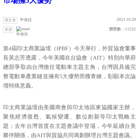
市場擁5大優勢
2021.10.29
中央社
撰文者
瀏覽數：
11232
來源
中央社
第4屆印太商業論壇（IPBF）今天舉行，外貿協會董事
長黃志芳透露，今年美國在台協會（AIT）特別向華府
總部爭取由台灣擔任電動車主題主角，台灣因具備完
整電動車產業鏈並擁有5大優勢而獲青睞，彰顯本次論
壇特殊意義。
印太商業論壇由美國商會與印太地區東協國家主辦，
聚焦經濟復甦、氣候變遷、數位創新等印太戰略主
題；去年台灣首度在主題會議中登場，今年延續台美
夥伴關係，由AIT與貿協共同籌劃辦理台灣主題會議。