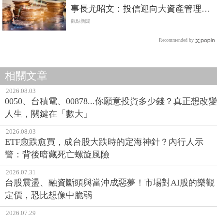
事長尤昭文：投信迎向大資產管理時
代
觀點新聞
Recommended by
相關文章
2026.08.03
0050、台積電、00878...你願意投資多少錢？真正想改變
人生，關鍵在「數大」
2026.08.03
ETF愈跌愈買，成台股大跌時的定海神針？內行人示
警：背後暗藏死亡螺旋風險
2026.07.31
台股震盪、融資斷頭與當沖成惡夢！市場對AI股的樂觀
定價，恐比想像中脆弱
2026.07.29