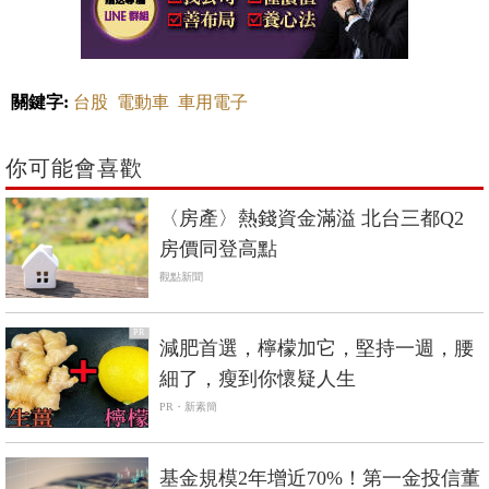
關鍵字:
台股
電動車
車用電子
你可能會喜歡
〈房產〉熱錢資金滿溢 北台三都Q2
房價同登高點
觀點新聞
PR
減肥首選，檸檬加它，堅持一週，腰
細了，瘦到你懷疑人生
PR・新素簡
基金規模2年增近70%！第一金投信董