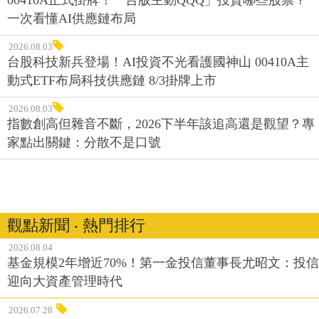
一次看懂AI供應鏈布局
2026.08.03
台股科技新兵登場！AI投資不光看護國神山 00410A主
動式ETF布局科技供應鏈 8/3掛牌上市
2026.08.03
指數創高但雜音不斷，2026下半年該追高還是觀望？專
家點出關鍵：分散不是口號
觀點新聞 ‧ 熱門排行
2026.08.04
基金規模2年增近70%！第一金投信董事長尤昭文：投信
迎向大資產管理時代
2026.07.28