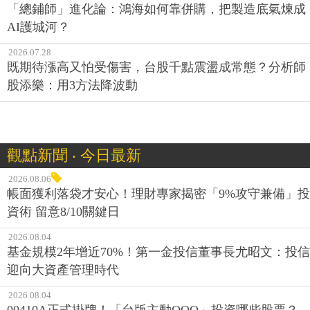
「總鋪師」進化論：鴻海如何靠併購，把製造底氣煉成
AI護城河？
2026.07.28
既期待漲高又怕受傷害，台股千點震盪成常態？分析師
股添樂：用3方法降波動
觀點新聞 ‧ 今日最新
2026.08.06
帳面獲利落袋才安心！理財專家揭密「9%攻守兼備」投
資術 留意8/10關鍵日
2026.08.04
基金規模2年增近70%！第一金投信董事長尤昭文：投信
迎向大資產管理時代
2026.08.04
00410A正式掛牌！「台版主動QQQ」投資哪些股票？