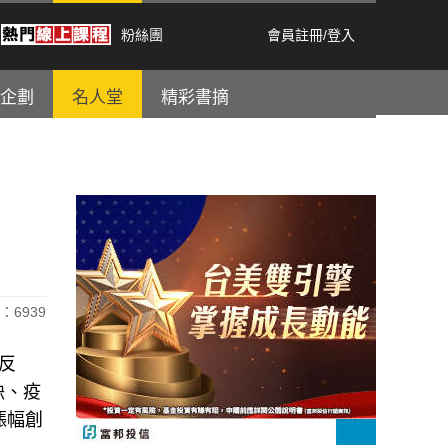
粉絲團
會員註冊
/
登入
企劃
名人堂
精彩書摘
：6939
反
缺、疫
漲幅創