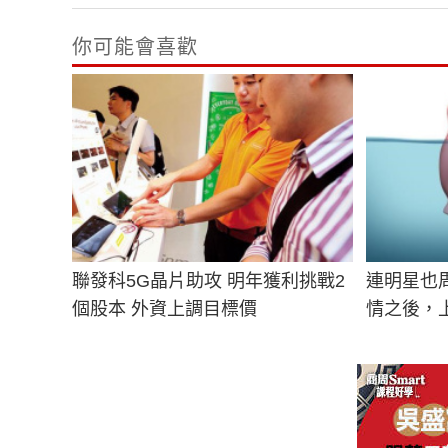
你可能會喜歡
聯發科5G晶片助攻 明年獲利挑戰2
連明星也
個股本 外資上調目標價
情之後，