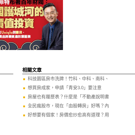
相關文章
科技園區房市洗牌！竹科、中科、南科、
想買房成家，申請「青安3.0」要注意
房屋也有履歷表？什麼是「不動產說明書
全民瘋股市，現在「由股轉房」好嗎？內
好想要有個家！房價愈炒愈高有道理？用