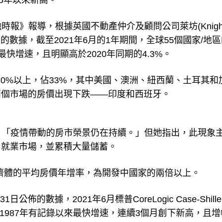
05年以來新高。
時報》報導，根據英國不動產仲介及顧問公司萊坊(Knigh
nk)的數據，截至2021年6月的1年期間，全球55個國家/地
來最快增速，且明顯高於2020年同期的4.3%。
10%以上，佔33%，其中美國、澳洲、紐西蘭、土耳其和
兩個市場的房價出現下跌——印度和西班牙。
len表示：「疫情帶動的房市榮景仍在持續。」但她指出，此現象
了就業市場，並累積大量儲蓄。
經濟體的平均房價年增率，為開發中國家的兩倍以上。
月31日公佈的數據，2021年6月標普CoreLogic Case-Shill
自1987年有記錄以來最快增速，連續3個月創下新高，且增