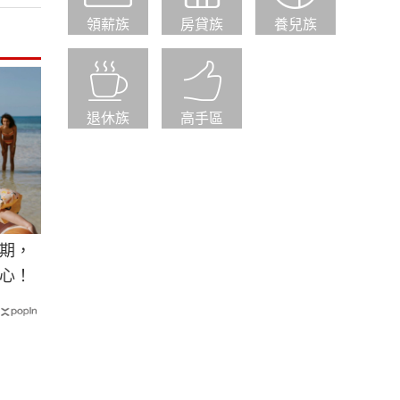
領薪族
房貸族
養兒族
退休族
高手區
期，
心！