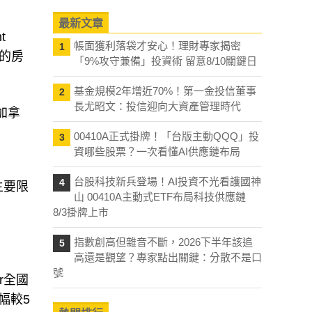
最新文章
t
帳面獲利落袋才安心！理財專家揭密
1
區的房
「9%攻守兼備」投資術 留意8/10關鍵日
基金規模2年增近70%！第一金投信董事
2
長尤昭文：投信迎向大資產管理時代
加拿
00410A正式掛牌！「台版主動QQQ」投
3
資哪些股票？一次看懂AI供應鏈布局
台股科技新兵登場！AI投資不光看護國神
4
主要限
山 00410A主動式ETF布局科技供應鏈
8/3掛牌上市
指數創高但雜音不斷，2026下半年該追
5
高還是觀望？專家點出關鍵：分散不是口
號
er全國
幅較5