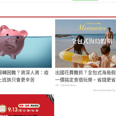
周轉困難？資深人資：疫
出國花費難抓？全包式海島假
上班族只會更辛苦
一價搞定食宿玩樂，省錢更省
PR・Club Med Taiwan
Recommended by