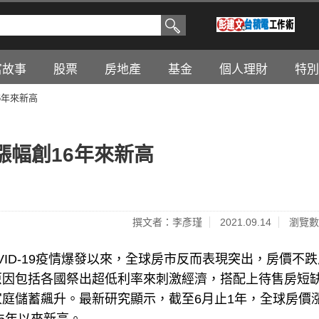
富故事
股票
房地產
基金
個人理財
特別
6年來新高
漲幅創16年來新高
撰文者：李彥瑾
2021.09.14
瀏覽數
VID-19疫情爆發以來，全球房市反而表現突出，房價不跌
原因包括各國祭出超低利率來刺激經濟，搭配上待售房短
家庭儲蓄飆升。最新研究顯示，截至6月止1年，全球房價