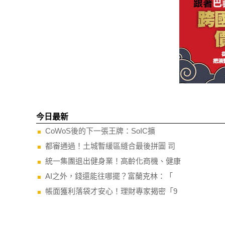
今日最新
CoWoS後的下一張王牌：SoIC擴
都審通過！土城暫緩區縫合最後拼圖 司
統一集團退出健身業！高齡化商機、健康
AI之外，錢還能往哪擺？富蘭克林：「
帳面獲利落袋才安心！理財專家揭密「9