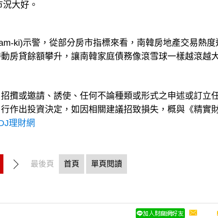
市況大好。
Nam-ki)示警，從部分房市指標來看，南韓房地產交易熱度
帶動房貸餘額攀升，讓南韓家庭債務像滾雪球一樣越滾越
、招攬或邀請、誘使、任何不論種類或形式之申述或訂立
自行作出投資決定，如因相關建議招致損失，概與《精實
yDJ理財網
最後頁
首頁
單頁閱讀