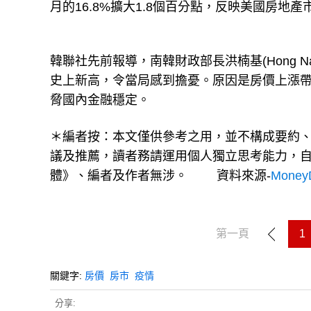
月的16.8%擴大1.8個百分點，反映美國房地產
韓聯社先前報導，南韓財政部長洪楠基(Hong 
史上新高，令當局感到擔憂。原因是房價上漲
脅國內金融穩定。
＊編者按：本文僅供參考之用，並不構成要約
議及推薦，讀者務請運用個人獨立思考能力，
體》、編者及作者無涉。
資料來源-
Mone
第一頁
1
關鍵字:
房價
房市
疫情
分享: