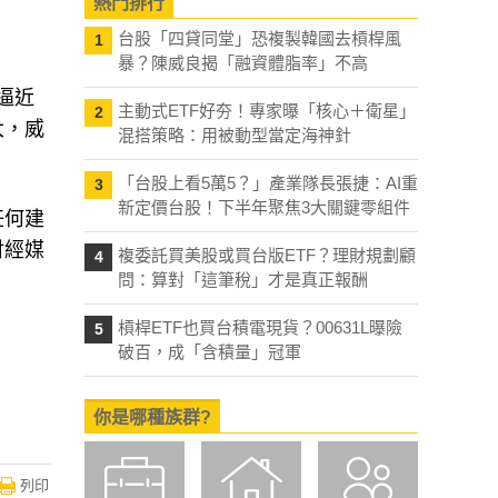
熱門排行
台股「四貸同堂」恐複製韓國去槓桿風
1
暴？陳威良揭「融資體脂率」不高
逼近
主動式ETF好夯！專家曝「核心＋衛星」
2
大，威
混搭策略：用被動型當定海神針
「台股上看5萬5？」產業隊長張捷：AI重
3
新定價台股！下半年聚焦3大關鍵零組件
任何建
財經媒
複委託買美股或買台版ETF？理財規劃顧
4
問：算對「這筆稅」才是真正報酬
槓桿ETF也買台積電現貨？00631L曝險
5
破百，成「含積量」冠軍
你是哪種族群?
列印