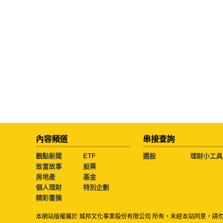
內容頻道
串接查詢
觀點新聞
ETF
選股
理財小工具
致富故事
股票
房地產
基金
個人理財
特別企劃
精彩書摘
本網站版權屬於 城邦文化事業股份有限公司 所有，未經本站同意，請