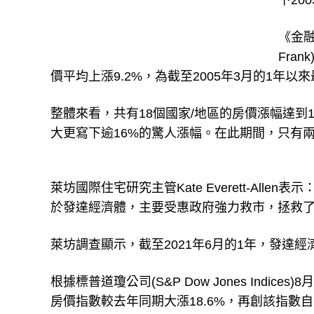
下20
《金融
Fra
價平均上漲9.2%，為截至2005年3月的1年以
整體來看，共有18個國家/地區的房價漲幅達到
大更寫下逾16%的驚人漲幅。在此期間，只有
萊坊國際住宅研究主管Kate Everett-Al
於發達經濟體，主要受惠政府強力救市，拯救
萊坊調查顯示，截至2021年6月的1年，發達
根據標普道瓊公司(S&P Dow Jones Indices)8
房價指數較去年同期大漲18.6%，再創該指數