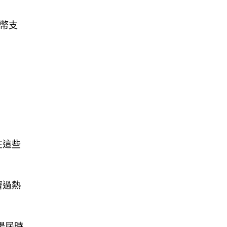
特幣支
在這些
濟過熱
市場屆時