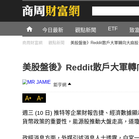
ETF
今日最新
觀點新聞
致
商周財富網
觀點新聞
美股盤後》Reddit散戶大軍轉向大麻
美股盤後》Reddit散戶大
鉅亨網
週三 (10 日) 推特等企業財報告捷、經濟數據顯示通膨
貨幣政策的重要性，能源股推動大盤走高，道瓊小
政經消息方面，外媒引述消息人士透露，白宮