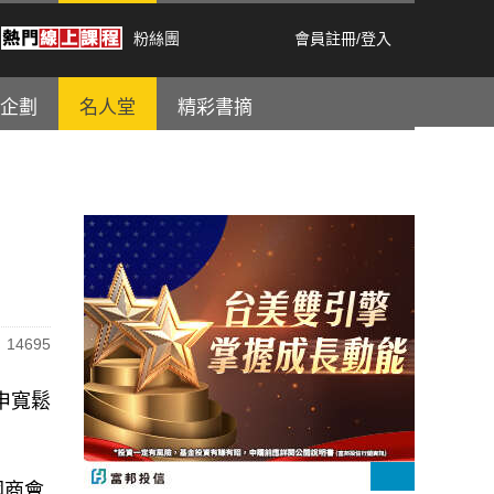
粉絲團
會員註冊
/
登入
企劃
名人堂
精彩書摘
14695
重申寬鬆
國商會