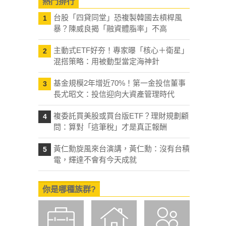
熱門排行
台股「四貸同堂」恐複製韓國去槓桿風
1
暴？陳威良揭「融資體脂率」不高
主動式ETF好夯！專家曝「核心＋衛星」
2
混搭策略：用被動型當定海神針
基金規模2年增近70%！第一金投信董事
3
長尤昭文：投信迎向大資產管理時代
複委託買美股或買台版ETF？理財規劃顧
4
問：算對「這筆稅」才是真正報酬
黃仁勳旋風來台演講，黃仁勳：沒有台積
5
電，輝達不會有今天成就
你是哪種族群?