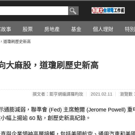
富故事
股票
房地產
基金
個人理財
特別
股，道瓊刷歷史新高
軍轉向大麻股，道瓊刷歷史新高
撰文者：鉅亨網編譯羅昀玫
2021.02.11
瀏覽數：
減弱，聯準會 (Fed) 主席鮑爾 (Jerome Powell) 
幅上揚逾 60 點，創歷史新高紀錄。
一直與企業領袖高層接觸，包括美國航空、通用汽車和美