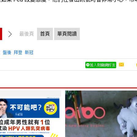
最後頁
首頁
單頁閱讀
激
盤後
拜登
新冠