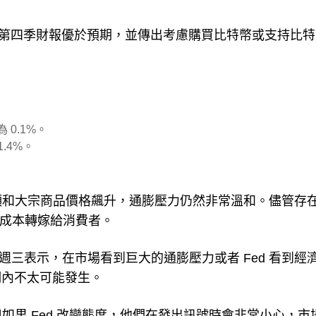
.16%。該公司第四季財報優於預期，並傳出考慮購買比特幣或支持比
 0.1%。
.4%。
航運瓶頸和大宗商品價格飆升，通膨壓力仍然非常溫和。儘管存
將成本轉嫁給消費者。
ahn 週三表示，在市場看到巨大的通膨壓力或者 Fed 看到經
期內不太可能發生。
態度，但如果 Fed 改變態度，他們在發出訊號時會非常小心，