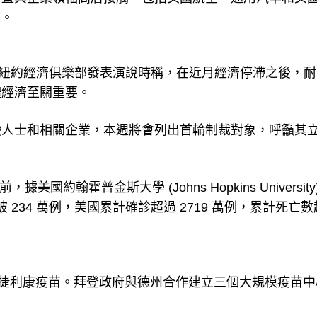
持。
ell) 週三於紐約經濟俱樂部發表演說時稱，在近月經濟停滯之後，
體經濟至關重要。
變人士和相關企業，本週將會列出首輪制裁對象，呼籲其
美國約翰霍普金斯大學 (Johns Hopkins University
 234 萬例，美國累計確診超過 2719 萬例，累計死亡
斯特捷利康疫苗。拜登政府與德州合作建立三個大規模疫苗