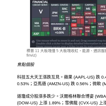
標普 11 大板塊僅 5 大板塊收紅，能源、通
finviz)
焦點個股
科技五大天王漲跌互見。蘋果 (AAPL-US) 跌 0.46%；
0.53%；亞馬遜 (AMZN-US) 跌 0.56%；微軟 (M
道瓊成分股漲多跌少。沃爾格林聯合博姿 (WBA-US)
(DOW-US) 上漲 1.89%；雪佛龍 (CVX-US) 上漲