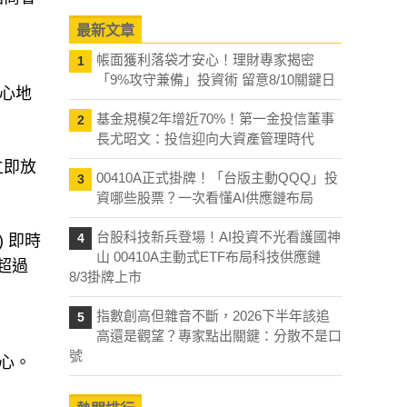
最新文章
帳面獲利落袋才安心！理財專家揭密
1
「9%攻守兼備」投資術 留意8/10關鍵日
耐心地
基金規模2年增近70%！第一金投信董事
2
長尤昭文：投信迎向大資產管理時代
立即放
00410A正式掛牌！「台版主動QQQ」投
3
資哪些股票？一次看懂AI供應鏈布局
台股科技新兵登場！AI投資不光看護國神
4
) 即時
山 00410A主動式ETF布局科技供應鏈
數超過
8/3掛牌上市
指數創高但雜音不斷，2026下半年該追
5
高還是觀望？專家點出關鍵：分散不是口
號
中心。