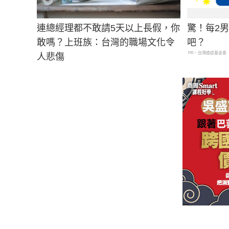
連總經理都不敢請5天以上長假，你
驚！每2
敢嗎？上班族：台灣的職場文化令
吧？
PR・台灣癌症基金會
人悲傷