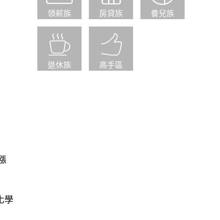
領薪族
房貸族
養兒族
退休族
高手區
 漲
化學