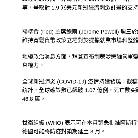
等，爭取對 1.9 兆美元新冠經濟刺激計畫的支
聯準會 (Fed) 主席鮑爾 (Jerome Pow
維持寬鬆貨幣政策立場對於提振就業市場和整
地緣政治消息方面，拜登宣布制裁涉嫌緬甸軍
棄權力。
全球新冠肺炎 (COVID-19) 疫情持續發燒，截稿前，據
統計，全球確診數已飆破 1.07 億例，死亡數突破
46.8 萬。
世衛組織 (WHO) 表示可在本月緊急批准阿
德國可能將防疫封鎖期延至 3 月。