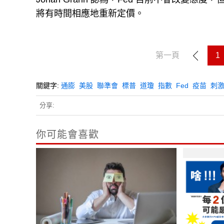
將有時間相應地重新定價。
第一頁
1
關鍵字:
通膨
美股
聯準會
標普
道瓊
指數
Fed
疫苗
刺
分享:
你可能會喜歡